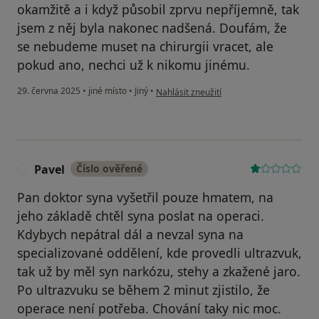
okamžitě a i když působil zprvu nepříjemně, tak
jsem z něj byla nakonec nadšená. Doufám, že
se nebudeme muset na chirurgii vracet, ale
pokud ano, nechci už k nikomu jinému.
podle názoru uživatele Markéta
29. června 2025
•
jiné místo
•
Jiný
•
Nahlásit zneužití
Pavel
Číslo ověřené
P
Pan doktor syna vyšetřil pouze hmatem, na
jeho základě chtěl syna poslat na operaci.
Kdybych nepátral dál a nevzal syna na
specializované oddělení, kde provedli ultrazvuk,
tak už by měl syn narkózu, stehy a zkažené jaro.
Po ultrazvuku se během 2 minut zjistilo, že
operace není potřeba. Chování taky nic moc.