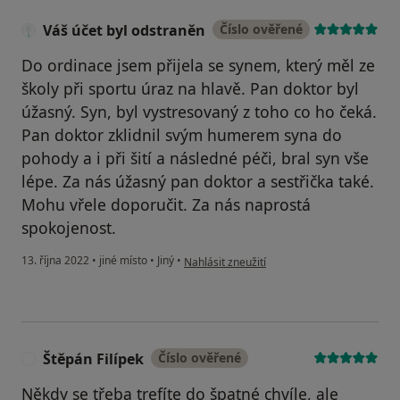
Váš účet byl odstraněn
Číslo ověřené
Do ordinace jsem přijela se synem, který měl ze
školy při sportu úraz na hlavě. Pan doktor byl
úžasný. Syn, byl vystresovaný z toho co ho čeká.
Pan doktor zklidnil svým humerem syna do
pohody a i při šití a následné péči, bral syn vše
lépe. Za nás úžasný pan doktor a sestřička také.
Mohu vřele doporučit. Za nás naprostá
spokojenost.
podle názoru uživatele Váš účet byl odstra
13. října 2022
•
jiné místo
•
Jiný
•
Nahlásit zneužití
Štěpán Filípek
Číslo ověřené
Š
Někdy se třeba trefíte do špatné chvíle, ale