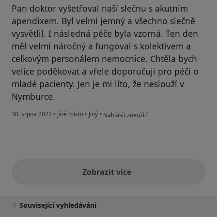
Pan doktor vyšetřoval naší slečnu s akutním
apendixem. Byl velmi jemný a všechno slečně
vysvětlil. I následná péče byla vzorná. Ten den
měl velmi náročný a fungoval s kolektivem a
celkovým personálem nemocnice. Chtěla bych
velice poděkovat a vřele doporučuji pro péči o
mladé pacienty. Jen je mi líto, že neslouží v
Nymburce.
podle názoru uživatele Martina
30. srpna 2022
•
jiné místo
•
Jiný
•
Nahlásit zneužití
Zobrazit více
výše uvedené názory
Související vyhledávání