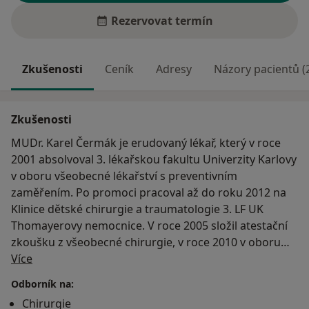
Rezervovat termín
Zkušenosti
Ceník
Adresy
Názory pacientů (
Zkušenosti
MUDr. Karel Čermák je erudovaný lékař, který v roce
2001 absolvoval 3. lékařskou fakultu Univerzity Karlovy
v oboru všeobecné lékařství s preventivním
zaměřením. Po promoci pracoval až do roku 2012 na
Klinice dětské chirurgie a traumatologie 3. LF UK
Thomayerovy nemocnice. V roce 2005 složil atestační
zkoušku z všeobecné chirurgie, v roce 2010 v oboru
O mně
dětská chirurgie a tím získal specializovanou
Více
způsobilost v tomto oboru. Od roku 2011 pracuje na
Odborník na:
ambulanci dětské chirurgie CZP Jirny (úterý a pátek),
Chirurgie
od roku 2012 pracuje na klinice jednodenní chirurgie