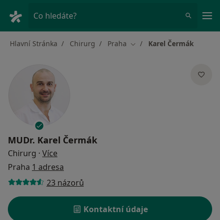
Hla
Co hledáte?
Hlavní Stránka
Chirurg
Praha
Karel Čermák
Změna města
MUDr.
Karel Čermák
o specializacích
Chirurg
·
Více
Praha
1 adresa
23 názorů
Kontaktní údaje