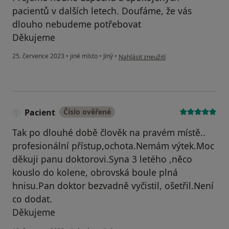
pacientů v dalších letech. Doufáme, že vás
dlouho nebudeme potřebovat
Děkujeme
podle názoru uživatele Kuchařová
25. července 2023
•
jiné místo
•
Jiný
•
Nahlásit zneužití
Pacient
Číslo ověřené
Tak po dlouhé době člověk na pravém místě..
profesionální přístup,ochota.Nemám výtek.Moc
děkuji panu doktorovi.Syna 3 letého ,něco
kouslo do kolene, obrovská boule plná
hnisu.Pan doktor bezvadně vyčistil, ošetřil.Není
co dodat.
Děkujeme
podle názoru uživatele Pacient