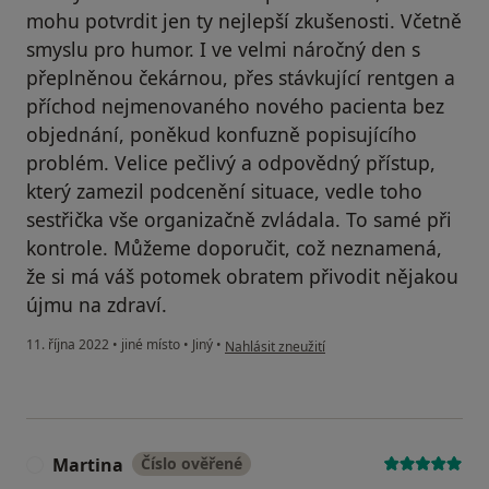
mohu potvrdit jen ty nejlepší zkušenosti. Včetně
smyslu pro humor. I ve velmi náročný den s
přeplněnou čekárnou, přes stávkující rentgen a
příchod nejmenovaného nového pacienta bez
objednání, poněkud konfuzně popisujícího
problém. Velice pečlivý a odpovědný přístup,
který zamezil podcenění situace, vedle toho
sestřička vše organizačně zvládala. To samé při
kontrole. Můžeme doporučit, což neznamená,
že si má váš potomek obratem přivodit nějakou
újmu na zdraví.
podle názoru uživatele Štěpán Filípek
11. října 2022
•
jiné místo
•
Jiný
•
Nahlásit zneužití
Martina
Číslo ověřené
M