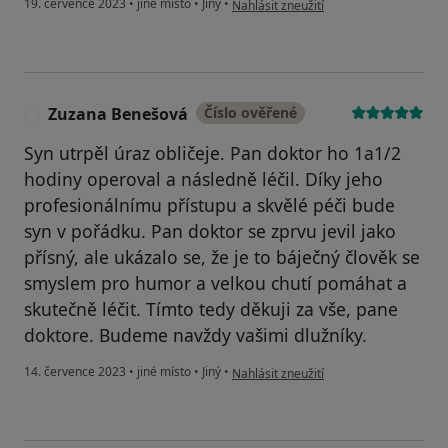
19. července 2023
•
jiné místo
•
Jiný
•
Nahlásit zneužití
Zuzana Benešová
Číslo ověřené
Z
Syn utrpěl úraz obličeje. Pan doktor ho 1a1/2
hodiny operoval a následně léčil. Díky jeho
profesionálnímu přístupu a skvělé péči bude
syn v pořádku. Pan doktor se zprvu jevil jako
přísný, ale ukázalo se, že je to báječný člověk se
smyslem pro humor a velkou chutí pomáhat a
skutečně léčit. Tímto tedy děkuji za vše, pane
doktore. Budeme navždy vašimi dlužníky.
podle názoru uživatele Zuzana Benešo
14. července 2023
•
jiné místo
•
Jiný
•
Nahlásit zneužití