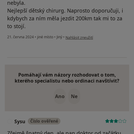
nebyla.
Nejlepší dětský chirurg. Naprosto doporučuji, i
kdybych za ním měla jezdit 200km tak mi to za
to stojí.
podle názoru uživatele Nikola
21. června 2024
•
jiné místo
•
Jiný
•
Nahlásit zneužití
Pomáhají vám názory rozhodovat o tom,
kterého specialistu nebo ordinaci navštívit?
Ano
Ne
Sysu
Číslo ověřené
S
Zřejmě špatný den, ale pan doktor od začátku