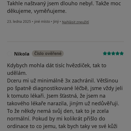
Takhle naštvaný jsem dlouho nebyl. Takže moc
děkujeme, vyměňujeme.
podle názoru uživatele Pavel
23. ledna 2025
•
jiné místo
•
Jiný
•
Nahlásit zneužití
Nikola
Číslo ověřené
N
Kdybych mohla dát tisíc hvězdiček, tak to
udělám.
Dceru mi už minimálně 3x zachránil. Většinou
po špatně diagnostikované léčbě, jsme vždy jeli
k tomuto lékaři. Jsem šťastná, že jsem na
takového lékaře narazila, jiným už nedůvěřuji.
To že někdy nemá svůj den, tak to je zcela
normální. Pokud by mi kolikrát přišlo do
ordinace to co jemu, tak bych taky ve své kůži