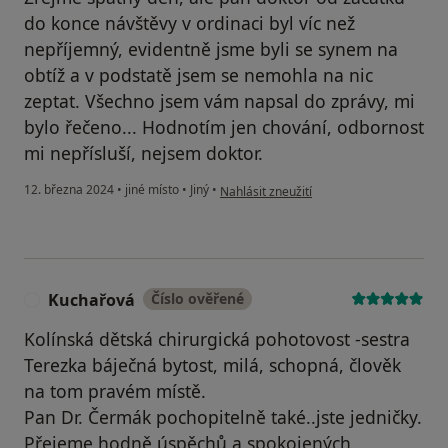
do konce návštěvy v ordinaci byl víc než
nepříjemný, evidentně jsme byli se synem na
obtíž a v podstatě jsem se nemohla na nic
zeptat. Všechno jsem vám napsal do zprávy, mi
bylo řečeno... Hodnotím jen chování, odbornost
mi nepřísluší, nejsem doktor.
podle názoru uživatele Sysu
12. března 2024
•
jiné místo
•
Jiný
•
Nahlásit zneužití
Kuchařová
Číslo ověřené
K
Kolínská dětská chirurgická pohotovost -sestra
Terezka báječná bytost, milá, schopná, člověk
na tom pravém místě.
Pan Dr. Čermák pochopitelně také..jste jedničky.
Přejeme hodně úspěchů a spokojených