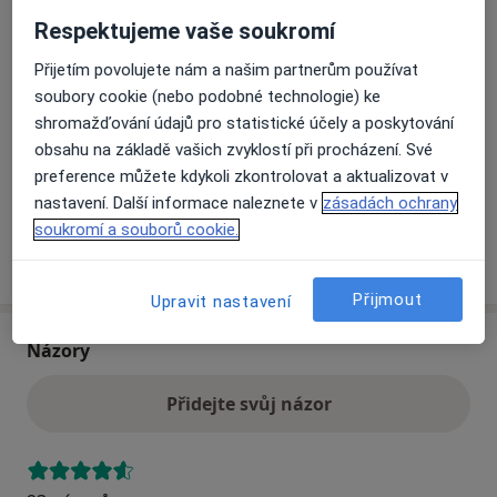
Vídeňská 800,
Praha
14059
Respektujeme vaše soukromí
Přijetím povolujete nám a našim partnerům používat
Přiblížit mapu
se otevře v nové záložce
soubory cookie (nebo podobné technologie) ke
shromažďování údajů pro statistické účely a poskytování
Dostupnost
Na této adrese online kalendář není aktivní
obsahu na základě vašich zvyklostí při procházení. Své
Co mám v takové situaci udělat?
preference můžete kdykoli zkontrolovat a aktualizovat v
nastavení. Další informace naleznete v
zásadách ochrany
soukromí a souborů cookie.
Více
o adrese
Přijmout
Upravit nastavení
Názory
Přidejte svůj názor