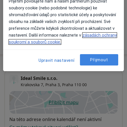
Přijetím povolujete nám a našim partnerům používat
Zubní chirurgie
soubory cookie (nebo podobné technologie) ke
Detaily
shromažďování údajů pro statistické účely a poskytování
obsahu na základě vašich zvyklostí při procházení. Své
+ 21 služby
preference můžete kdykoli zkontrolovat a aktualizovat v
nastavení. Další informace naleznete v
zásadách ochrany
soukromí a souborů cookie.
Jak fungují ceny?
Přijmout
Upravit nastavení
Adresa
Ideal Smile s.r.o.
Krakovska 7,
Praha 3
,
Praha
110 00
Přiblížit mapu
se otevře v nové záložce
Dostupnost
Na této adrese online kalendář není aktivní