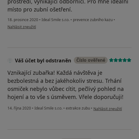
prostředí, vynikající odborníci. Pro mne ideální
místo pro zubní ošetření.
18. prosince 2020
•
Ideal Smile s.r.o.
•
prevence zubního kazu
•
podle názoru uživatele Váš účet byl odstraněn
Nahlásit zneužití
Váš účet byl odstraněn
Číslo ověřené
Vznikající zubařka! Každá návštěva je
bezbolestná a bez jakéhokoliv stresu. Trhání
osmiček nebylo vůbec cítit, pečlivý pohled na
hojení a to vše s úsměvem. Vřele doporučuji!
podle názoru uživatele Váš
14. října 2020
•
Ideal Smile s.r.o.
•
extrakce zubu
•
Nahlásit zneužití