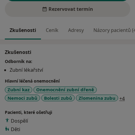
Rezervovat termín
Zkušenosti
Ceník
Adresy
Názory pacientů (
Zkušenosti
Odborník na:
Zubní lékařství
Hlavní léčená onemocnění
Zubní kaz
Onemocnění zubní dřeně
a11y
Nemoci zubů
Bolesti zubů
Zlomenina zubu
+4
Pacienti, které ošetřuji
Dospělí
Děti