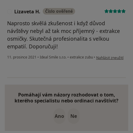
Lizaveta H.
Číslo ověřené
L
Naprosto skvělá zkušenost i když důvod
návštěvy nebyl až tak moc příjemný - extrakce
osmičky. Skutečná profesionalita s velkou
empatií. Doporučuji!
podle názoru uživatele
11. prosince 2021
•
Ideal Smile s.r.o.
•
extrakce zubu
•
Nahlásit zneužití
Pomáhají vám názory rozhodovat o tom,
kterého specialistu nebo ordinaci navštívit?
Ano
Ne