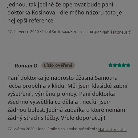
jednou, tak jedině že operovat bude paní
doktorka Kosinova - dle mého názoru toto je
nejlepší reference.
podle názoru uživate
27. července 2020
•
Ideal Smile s.r.o.
•
zubní chirurgie
•
Nahlásit zneužití
Roman D.
Číslo ověřené
R
Paní doktorka je naprosto úžasná.Samotna
léčba proběhla v klidu. Měl jsem klasické zubní
vyšetření , výměnu plomby. Paní doktorka
všechno vysvětlila co dělala , necítil jsem
žádnou bolest. Jediná zubařka u které nemám
žádný strach s léčby. Vřele doporučuji!
podle názoru uživatele
27. května 2020
•
Ideal Smile s.r.o.
•
zubní vyšetření
•
Nahlásit zneužití