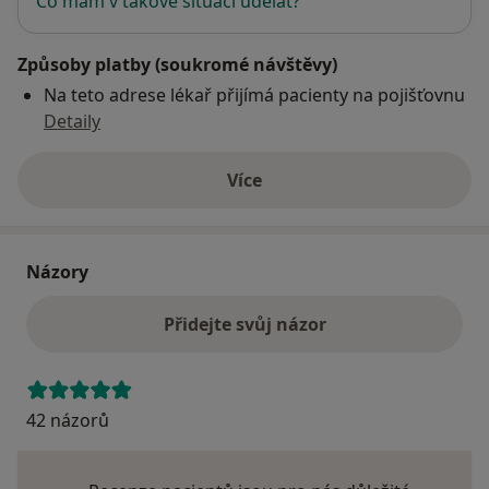
Co mám v takové situaci udělat?
Způsoby platby (soukromé návštěvy)
Na teto adrese lékař přijímá pacienty na pojišťovnu
Detaily
Více
o adrese
Názory
Přidejte svůj názor
42 názorů