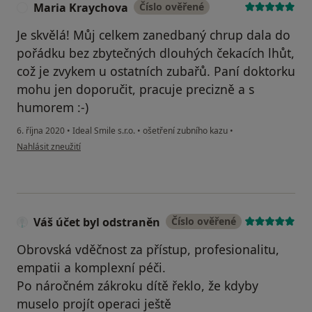
Maria Kraychova
Číslo ověřené
M
Je skvělá! Můj celkem zanedbaný chrup dala do
pořádku bez zbytečných dlouhých čekacích lhůt,
což je zvykem u ostatních zubařů. Paní doktorku
mohu jen doporučit, pracuje precizně a s
humorem :-)
6. října 2020
•
Ideal Smile s.r.o.
•
ošetření zubního kazu
•
podle názoru uživatele Maria Kraychova
Nahlásit zneužití
Váš účet byl odstraněn
Číslo ověřené
Obrovská vděčnost za přístup, profesionalitu,
empatii a komplexní péči.
Po náročném zákroku dítě řeklo, že kdyby
muselo projít operaci ještě