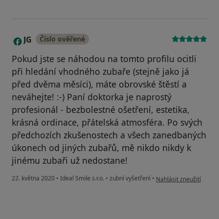
JG
Číslo ověřené
J
Pokud jste se náhodou na tomto profilu ocitli
při hledání vhodného zubaře (stejně jako já
před dvěma měsíci), máte obrovské štěstí a
neváhejte! :-) Paní doktorka je naprostý
profesionál - bezbolestné ošetření, estetika,
krásná ordinace, přátelská atmosféra. Po svých
předchozích zkušenostech a všech zanedbaných
úkonech od jiných zubařů, mě nikdo nikdy k
jinému zubaři už nedostane!
podle názoru uživatele 
22. května 2020
•
Ideal Smile s.r.o.
•
zubní vyšetření
•
Nahlásit zneužití