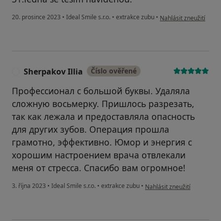
podle názoru uživatel
20. prosince 2023
•
Ideal Smile s.r.o.
•
extrakce zubu
•
Nahlásit zneužití
Sherpakov Illia
Číslo ověřené
S
Профессионал с большой буквы. Удаляла
сложную восьмерку. Пришлось разрезать,
так как лежала и предоставляла опасность
для других зубов. Операция прошла
грамотно, эффективно. Юмор и энергия с
хорошим настроением врача отвлекали
меня от стресса. Спасибо вам огромное!
podle názoru uživatele Sher
3. října 2023
•
Ideal Smile s.r.o.
•
extrakce zubu
•
Nahlásit zneužití