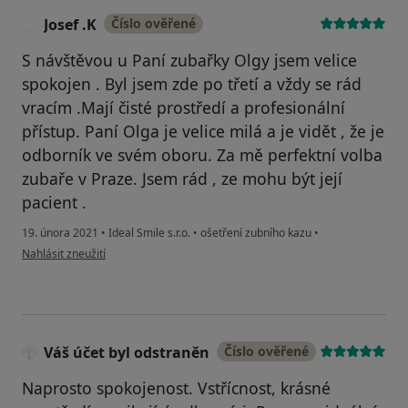
Josef .K
Číslo ověřené
J
S návštěvou u Paní zubařky Olgy jsem velice
spokojen . Byl jsem zde po třetí a vždy se rád
vracím .Mají čisté prostředí a profesionální
přístup. Paní Olga je velice milá a je vidět , že je
odborník ve svém oboru. Za mě perfektní volba
zubaře v Praze. Jsem rád , ze mohu být její
pacient .
19. února 2021
•
Ideal Smile s.r.o.
•
ošetření zubního kazu
•
podle názoru uživatele Josef .K
Nahlásit zneužití
Váš účet byl odstraněn
Číslo ověřené
Naprosto spokojenost. Vstřícnost, krásné