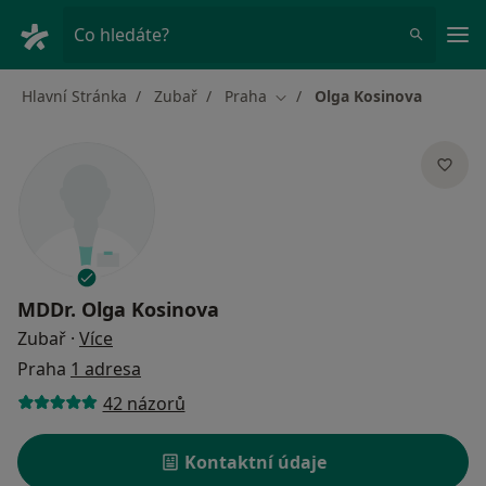
Hla
Co hledáte?
Hlavní Stránka
Zubař
Praha
Olga Kosinova
Změna města
MDDr.
Olga Kosinova
o specializacích
Zubař
·
Více
Praha
1 adresa
42 názorů
Kontaktní údaje