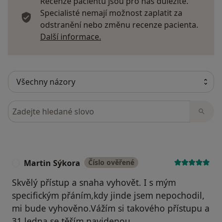
Recenze pacientů jsou pro nás důležité.
Specialisté nemají možnost zaplatit za
odstranění nebo změnu recenze pacienta.
Další informace o názorech
Další informace.
Hledejte v názorech
Martin Sýkora
Číslo ověřené
M
Skvělý přístup a snaha vyhovět. I s mým
specifickým přáním,kdy jinde jsem nepochodil,
mi bude vyhověno.Vážím si takového přístupu a
31.ledna se těším navidenou.