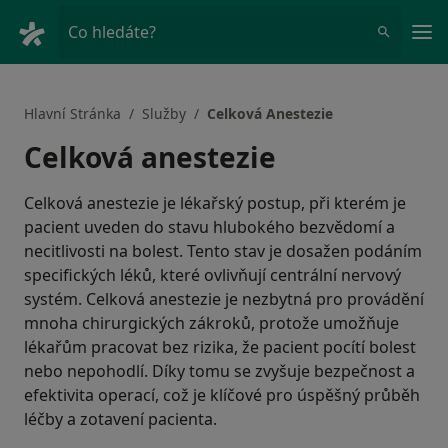
Hla
Co hledáte?
Hlavní Stránka
Služby
Celková Anestezie
Celková anestezie
Celková anestezie je lékařský postup, při kterém je
pacient uveden do stavu hlubokého bezvědomí a
necitlivosti na bolest. Tento stav je dosažen podáním
specifických léků, které ovlivňují centrální nervový
systém. Celková anestezie je nezbytná pro provádění
mnoha chirurgických zákroků, protože umožňuje
lékařům pracovat bez rizika, že pacient pocítí bolest
nebo nepohodlí. Díky tomu se zvyšuje bezpečnost a
efektivita operací, což je klíčové pro úspěšný průběh
léčby a zotavení pacienta.