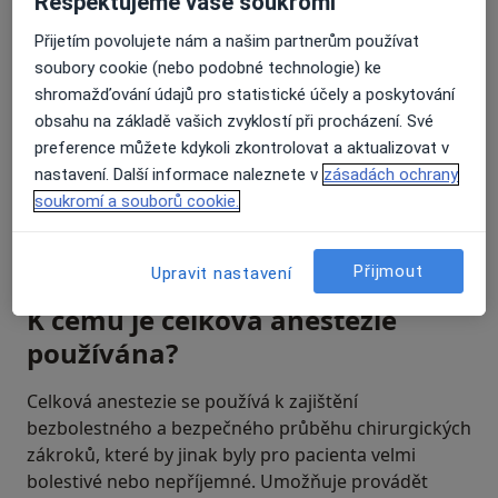
Respektujeme vaše soukromí
Přijetím povolujete nám a našim partnerům používat
soubory cookie (nebo podobné technologie) ke
shromažďování údajů pro statistické účely a poskytování
obsahu na základě vašich zvyklostí při procházení. Své
preference můžete kdykoli zkontrolovat a aktualizovat v
nastavení. Další informace naleznete v
zásadách ochrany
soukromí a souborů cookie.
Přijmout
Upravit nastavení
K čemu je celková anestezie
používána?
Celková anestezie se používá k zajištění
bezbolestného a bezpečného průběhu chirurgických
zákroků, které by jinak byly pro pacienta velmi
bolestivé nebo nepříjemné. Umožňuje provádět