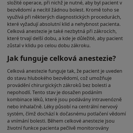
složité operace, při nichž je nutné, aby byl pacient v
bezvědomí a necítil žádnou bolest. Kromě toho se
využívá při některých diagnostických procedurách,
které vyžadují absolutní klid a nehybnost pacienta.
Celková anestezie je také nezbytná při zákrocích,
které trvají delší dobu, a kde je důležité, aby pacient
zůstal v klidu po celou dobu zákroku.
Jak funguje celková anestezie?
Celková anestezie funguje tak, že pacient je uveden
do stavu hlubokého bezvědomí, což umožňuje
provádění chirurgických zákroků bez bolesti a
nepohodlí. Tento stav je dosažen podáním
kombinace léků, které jsou podávány intravenózně
nebo inhalačně. Léky působí na centrální nervový
systém, čímž dochází k dočasnému potlačení vědomí
a vnímání bolesti. Během celkové anestezie jsou
životní funkce pacienta pečlivě monitorovány