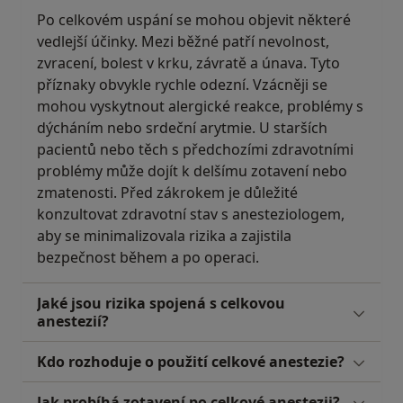
Po celkovém uspání se mohou objevit některé
vedlejší účinky. Mezi běžné patří nevolnost,
zvracení, bolest v krku, závratě a únava. Tyto
příznaky obvykle rychle odezní. Vzácněji se
mohou vyskytnout alergické reakce, problémy s
dýcháním nebo srdeční arytmie. U starších
pacientů nebo těch s předchozími zdravotními
problémy může dojít k delšímu zotavení nebo
zmatenosti. Před zákrokem je důležité
konzultovat zdravotní stav s anesteziologem,
aby se minimalizovala rizika a zajistila
bezpečnost během a po operaci.
Jaké jsou rizika spojená s celkovou
anestezií?
Kdo rozhoduje o použití celkové anestezie?
Jak probíhá zotavení po celkové anestezii?