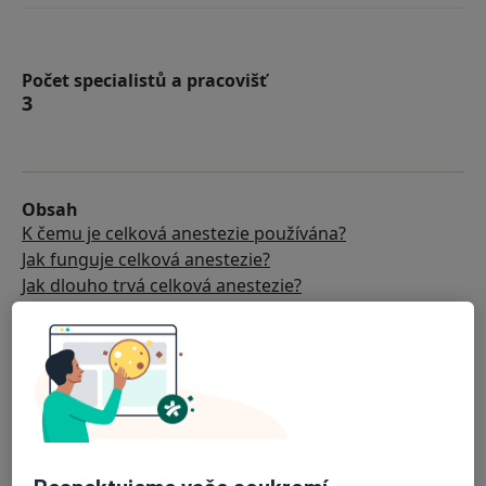
Počet specialistů a pracovišť
3
Obsah
K čemu je celková anestezie používána?
Jak funguje celková anestezie?
Jak dlouho trvá celková anestezie?
Jak se připravit na celkovou anestezii?
Celková anestezie: Doporučení specialisté a centra
Často kladené otázky