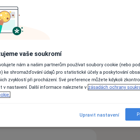
ou stomatologii, zejména endodontické
olečně s Vámi i Vaše děti.
ujeme vaše soukromí
ovolujete nám a našim partnerům používat soubory cookie (nebo po
e) ke shromažďování údajů pro statistické účely a poskytování obs
ich zvyklostí při procházení. Své preference můžete kdykoli zkontro
 lůžka
Zánět dásní
t v nastavení. Další informace naleznete v
zásadách ochrany soukr
re_diseases
okie.
P
zkušenostech
Upravit nastavení