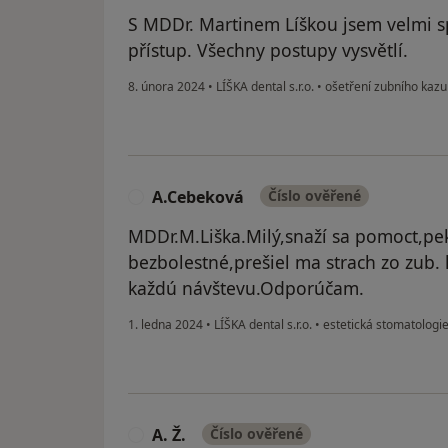
S MDDr. Martinem Líškou jsem velmi sp
přístup. Všechny postupy vysvětlí.
8. února 2024
•
LÍŠKA dental s.r.o.
•
ošetření zubního kazu
A.Cebeková
Číslo ověřené
A
MDDr.M.Liška.Milý,snaží sa pomoct,pek
bezbolestné,prešiel ma strach zo zub. 
každú návštevu.Odporúčam.
1. ledna 2024
•
LÍŠKA dental s.r.o.
•
estetická stomatologi
A. Ž.
Číslo ověřené
A