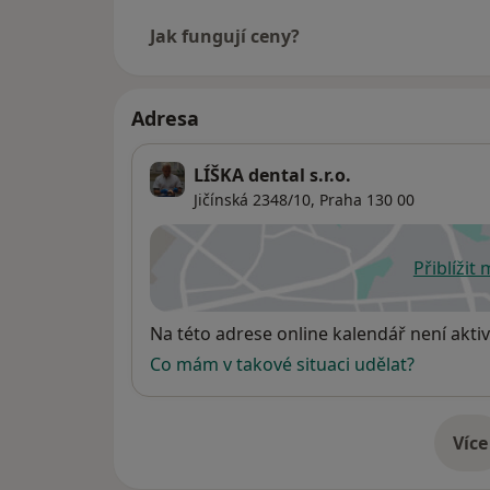
Jak fungují ceny?
Adresa
LÍŠKA dental s.r.o.
Jičínská 2348/10,
Praha
130 00
Přiblížit
se
Dostupnost
Na této adrese online kalendář není aktiv
Co mám v takové situaci udělat?
Více
o 