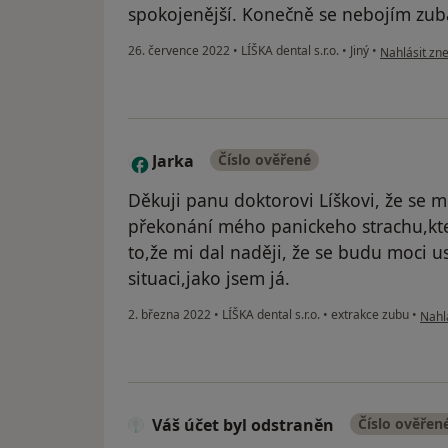
spokojenější. Konečně se nebojím zub
podle názoru
26. července 2022
•
LÍŠKA dental s.r.o.
•
Jiný
•
Nahlásit zne
Jarka
Číslo ověřené
J
Děkuji panu doktorovi Líškovi, že se mě
překonání mého panickeho strachu,kte
to,že mi dal naději, že se budu moci 
situaci,jako jsem já.
podle
2. března 2022
•
LÍŠKA dental s.r.o.
•
extrakce zubu
•
Nahlá
Váš účet byl odstraněn
Číslo ověřen