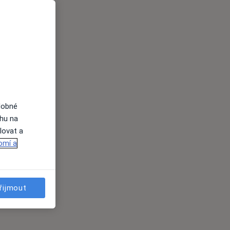
dobné
ahu na
lovat a
omí a
řijmout