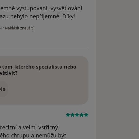
jemné vystupování, vysvětlování
kazu nebylo nepříjemné. Díky!
podle názoru uživatele A. Ž.
u
•
Nahlásit zneužití
tom, kterého specialistu nebo
vštívit?
Ne
ecizní a velmi vstřícný.
vého chrupu a nemůžu být