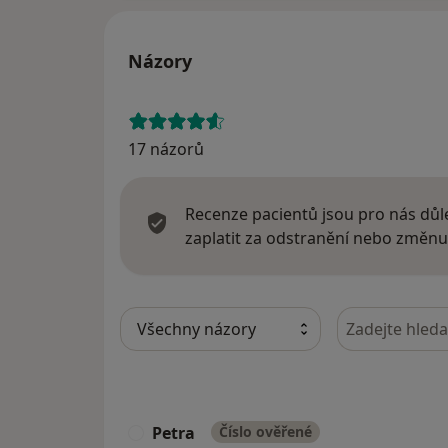
Názory
17 názorů
Recenze pacientů jsou pro nás důle
zaplatit za odstranění nebo změnu
Hledejte v ná
Petra
Číslo ověřené
P