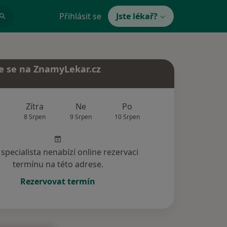
Přihlásit se
Jste lékař?
e se na ZnamyLekar.cz
Zítra
Ne
Po
Út
St
8 Srpen
9 Srpen
10 Srpen
11 Srpen
12 Srp
specialista nenabízí online rezervaci
termínu na této adrese.
Rezervovat termín