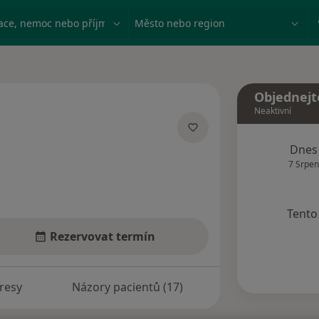
ace, nemoc nebo příjmení
Město nebo region
Objednejt
Neaktivní
ích
Dnes
7 Srpen
Tento 
Rezervovat termín
resy
Názory pacientů (17)