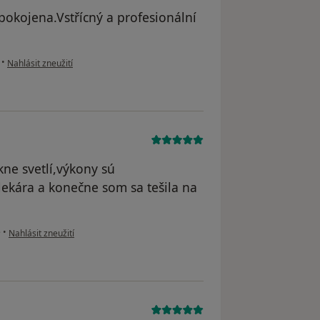
okojena.Vstřícný a profesionální
podle názoru uživatele Petra
•
Nahlásit zneužití
ne svetlí,výkony sú
lekára a konečne som sa tešila na
podle názoru uživatele A.Cebeková
e
•
Nahlásit zneužití