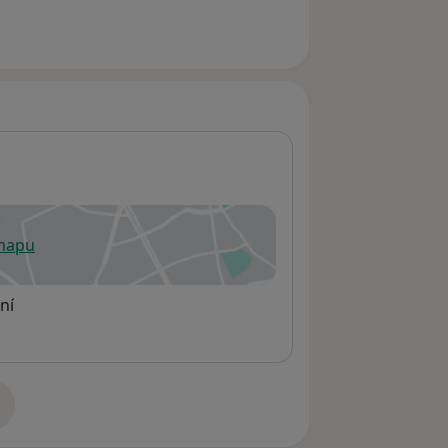
 mapu
 otevře v nové záložce
ní
adrese