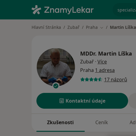
specializ
Hlavní Stránka
Zubař
Praha
Martin Líška
Změna města
MDDr.
Martin Líška
o specializac
Zubař
·
Více
Praha
1 adresa
17 názorů
Kontaktní údaje
Zkušenosti
Ceník
Ad