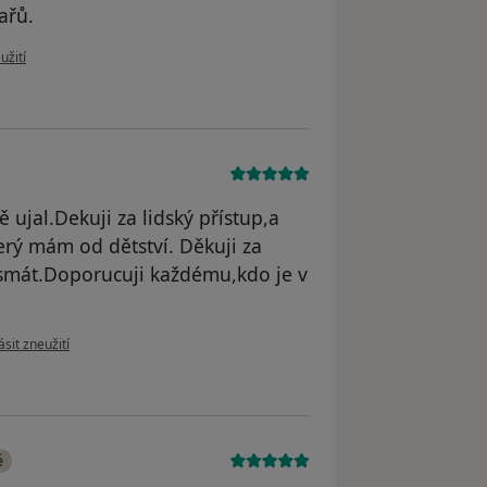
ařů.
 uživatele Daniela
užití
 ujal.Dekuji za lidský přístup,a
rý mám od dětství. Děkuji za
usmát.Doporucuji každému,kdo je v
 názoru uživatele Jarka
sit zneužití
é