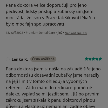
Pana doktora velice doporučuji pro jeho
pečlivost, lidský přístup a zubařský um.Jsem
moc ráda, že jsou v Praze tak šikovní lékaři a
bylo moc fajn spolupracovat)
podle názoru uživatele Solomiia
13. září 2022
•
Premium Dental Care
•
Jiný
•
Nahlásit zneužití
Lenka K.
Číslo ověřené
L
Pana doktora jsem si našla na základě šíře jeho
odbornosti (u dosavadní zubařky jsme narazily
na její limit v tomto ohledu) a výborných
referencí. Ač to mám do ordinace poměrně
daleko, vyplatí se mi jezdit sem... Již po prvním
zákroku jsem získala k panu doktorovi plnou
důvěru a vlastně už nemám ani žádné obavy