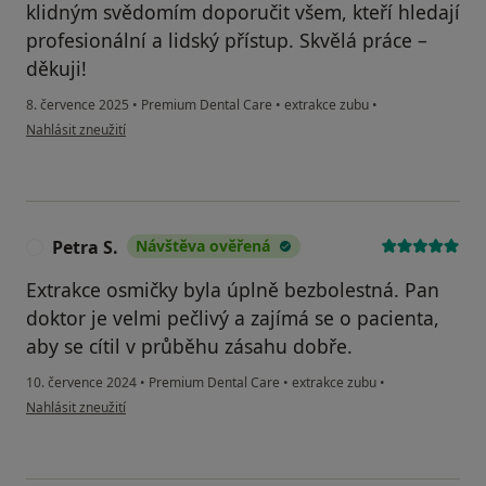
klidným svědomím doporučit všem, kteří hledají
profesionální a lidský přístup. Skvělá práce –
děkuji!
8. července 2025
•
Premium Dental Care
•
extrakce zubu
•
podle názoru uživatele Lukáš
Nahlásit zneužití
Petra S.
Návštěva ověřená
P
Extrakce osmičky byla úplně bezbolestná. Pan
doktor je velmi pečlivý a zajímá se o pacienta,
aby se cítil v průběhu zásahu dobře.
10. července 2024
•
Premium Dental Care
•
extrakce zubu
•
podle názoru uživatele Petra S.
Nahlásit zneužití