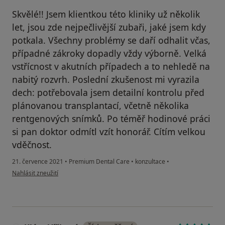
Skvělé!! Jsem klientkou této kliniky už několik
let, jsou zde nejpečlivější zubaři, jaké jsem kdy
potkala. Všechny problémy se daří odhalit včas,
případné zákroky dopadly vždy výborně. Velká
vstřícnost v akutních případech a to nehledě na
nabitý rozvrh. Poslední zkušenost mi vyrazila
dech: potřebovala jsem detailní kontrolu před
plánovanou transplantací, včetně několika
rentgenových snímků. Po téměř hodinové práci
si pan doktor odmítl vzít honorář. Cítím velkou
vděčnost.
21. července 2021
•
Premium Dental Care
•
konzultace
•
podle názoru uživatele Marie
Nahlásit zneužití