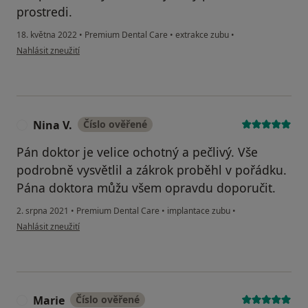
prostredi.
18. května 2022
•
Premium Dental Care
•
extrakce zubu
•
podle názoru uživatele Pacient
Nahlásit zneužití
Nina V.
Číslo ověřené
N
Pán doktor je velice ochotný a pečlivý. Vše
podrobně vysvětlil a zákrok proběhl v pořádku.
Pána doktora můžu všem opravdu doporučit.
2. srpna 2021
•
Premium Dental Care
•
implantace zubu
•
podle názoru uživatele Nina V.
Nahlásit zneužití
Marie
Číslo ověřené
M