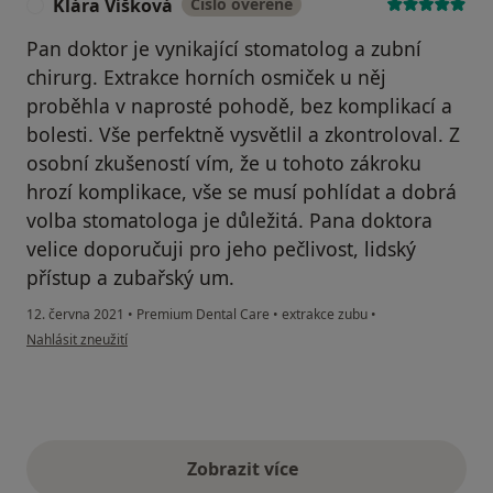
Klára Víšková
Číslo ověřené
K
Pan doktor je vynikající stomatolog a zubní
chirurg. Extrakce horních osmiček u něj
proběhla v naprosté pohodě, bez komplikací a
bolesti. Vše perfektně vysvětlil a zkontroloval. Z
osobní zkušeností vím, že u tohoto zákroku
hrozí komplikace, vše se musí pohlídat a dobrá
volba stomatologa je důležitá. Pana doktora
velice doporučuji pro jeho pečlivost, lidský
přístup a zubařský um.
12. června 2021
•
Premium Dental Care
•
extrakce zubu
•
podle názoru uživatele Klára Víšková
Nahlásit zneužití
Zobrazit více
výše uvedené názory