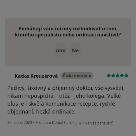
Pomáhají vám názory rozhodovat o tom,
kterého specialistu nebo ordinaci navštívit?
Ano
Ne
Katka Kreuzerová
Číslo ověřené
K
Pečlivý, šikovný a příjemný doktor, vše vysvětlí,
nikam nepospíchá. Totéž i jeho kolega. Velké
plus je i skvělá komunikace recepce, rychlé
objednání, hezká ordinace.
podle názoru uživatele Katka 
26. ledna 2023
•
Premium Dental Care
•
Jiný
•
Nahlásit zneužití