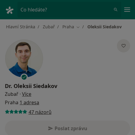
Hla
Co hledáte?
Hlavní Stránka
Zubař
Praha
Oleksii Siedakov
Změna města
Dr.
Oleksii Siedakov
o specializacích
Zubař
·
Více
Praha
1 adresa
47 názorů
Poslat zprávu