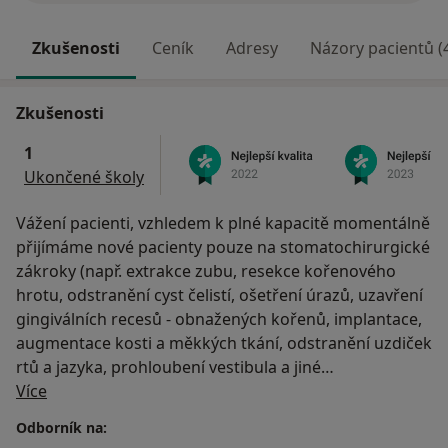
Zkušenosti
Ceník
Adresy
Názory pacientů (
Zkušenosti
1
Ukončené školy
Vážení pacienti, vzhledem k plné kapacitě momentálně
přijímáme nové pacienty pouze na stomatochirurgické
zákroky (např. extrakce zubu, resekce kořenového
hrotu, odstranění cyst čelistí, ošetření úrazů, uzavření
gingiválních recesů - obnažených kořenů, implantace,
augmentace kosti a měkkých tkání, odstranění uzdiček
rtů a jazyka, prohloubení vestibula a jiné
O mně
stomatochirurgické zákroky), estetické a funkční
Více
rekonstrukce chrupu (keramické fazety / korunky atd.)
Odborník na:
a také se Žádosti o ošetření od jiného lékaře.