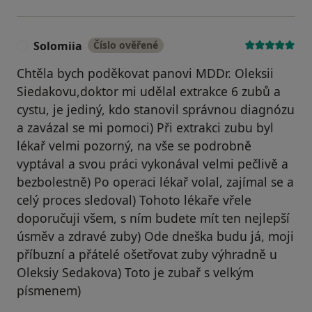
Solomiia
Číslo ověřené
S
Chtěla bych poděkovat panovi MDDr. Oleksii
Siedakovu,doktor mi udělal extrakce 6 zubů a
cystu, je jediný, kdo stanovil správnou diagnózu
a zavázal se mi pomoci) Při extrakci zubu byl
lékař velmi pozorný, na vše se podrobně
vyptával a svou práci vykonával velmi pečlivě a
bezbolestně) Po operaci lékař volal, zajímal se a
celý proces sledoval) Tohoto lékaře vřele
doporučuji všem, s ním budete mít ten nejlepší
úsměv a zdravé zuby) Ode dneška budu já, moji
příbuzní a přátelé ošetřovat zuby výhradně u
Oleksiy Sedakova) Toto je zubař s velkým
písmenem)