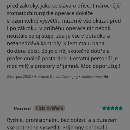
před zákroky, jako se stávalo dříve. I náročnější
stomatochirurgické operace dokáže
srozumitelně vysvětlit, názorně vše ukázat před
i po zákroku, v průběhu operace nic nebolí,
neustále se ujišťuje, zda je vše v pořádku a
nezanedbává kontroly. Klient má u pana
doktora pocit, že je o něj skutečně dobře a
profesionálně postaráno. I ostatní personál je
moc milý a prostory příjemné. Moc doporučuji!
podle názoru uživatele Lenka 
24. srpna 2022
•
Premium Dental Care
•
Jiný
•
Nahlásit zneužití
Pacient
Číslo ověřené
P
Rychle, profesionalni, bez bolesti a s durazem
vse potrebne vysvetlit. Prijemny peronal i