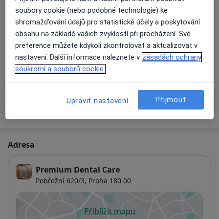
Ošetření kořenových kanálků
soubory cookie (nebo podobné technologie) ke
Od 1 650 Kč
Detaily
shromažďování údajů pro statistické účely a poskytování
obsahu na základě vašich zvyklostí při procházení. Své
Ošetření zubního kazu
preference můžete kdykoli zkontrolovat a aktualizovat v
Od 1 250 Kč
Detaily
nastavení. Další informace naleznete v
zásadách ochrany
soukromí a souborů cookie.
+ 3 služby
Přijmout
Upravit nastavení
Jak fungují ceny?
Adresa
Premium Dental Care
Pobřežní 620/3,
Praha
180 00
Přiblížit mapu
se otevře v nové záložce