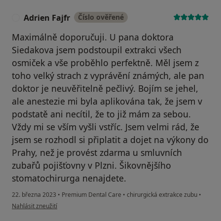
Adrien Fajfr
Číslo ověřené
A
Maximálně doporučuji. U pana doktora
Siedakova jsem podstoupil extrakci všech
osmiček a vše proběhlo perfektně. Měl jsem z
toho velký strach z vyprávění známých, ale pan
doktor je neuvěřitelně pečlivý. Bojím se jehel,
ale anestezie mi byla aplikována tak, že jsem v
podstatě ani necítil, že to již mám za sebou.
Vždy mi se vším vyšli vstříc. Jsem velmi rád, že
jsem se rozhodl si připlatit a dojet na výkony do
Prahy, než je provést zdarma u smluvních
zubařů pojišťovny v Plzni. Šikovnějšího
stomatochirurga nenajdete.
22. března 2023
•
Premium Dental Care
•
chirurgická extrakce zubu
•
podle názoru uživatele Adrien Fajfr
Nahlásit zneužití