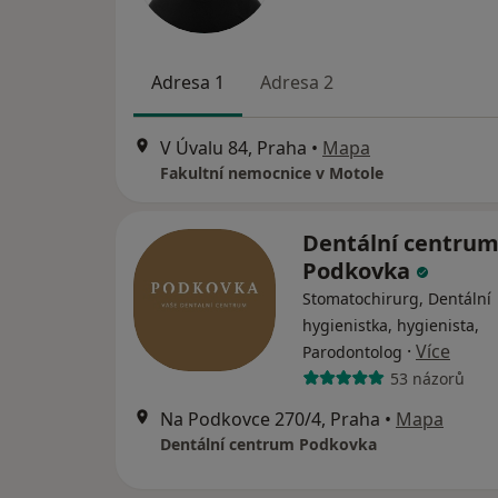
Adresa 1
Adresa 2
V Úvalu 84, Praha
•
Mapa
Fakultní nemocnice v Motole
Dentální centru
Podkovka
Stomatochirurg, Dentální
hygienistka, hygienista,
·
Více
Parodontolog
53 názorů
Na Podkovce 270/4, Praha
•
Mapa
Dentální centrum Podkovka