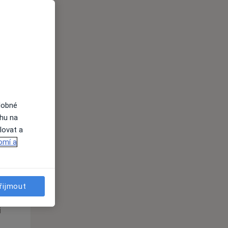
Út
St
Čt
n
11 Srpen
12 Srpen
13 Srpen
i
dobné
ahu na
lovat a
omí a
Út
St
Čt
n
11 Srpen
12 Srpen
13 Srpen
řijmout
i