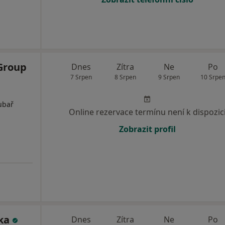
Group
Dnes
Zítra
Ne
Po
7 Srpen
8 Srpen
9 Srpen
10 Srpe
ubař
Online rezervace termínu není k dispozic
Zobrazit profil
ška
Dnes
Zítra
Ne
Po