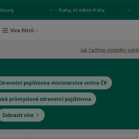
ace, nemoc nebo příjmení
Město nebo region
Více filtrů
Jak řadíme výsledky vyhl
Zdravotní pojišťovna ministerstva vnitra ČR
ská průmyslová zdravotní pojišťovna
Zobrazit více