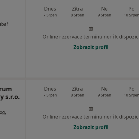
Dnes
Zítra
Ne
Po
7 Srpen
8 Srpen
9 Srpen
10 Srpe
ubař
Online rezervace termínu není k dispozic
Zobrazit profil
trum
Dnes
Zítra
Ne
Po
 s.r.o.
7 Srpen
8 Srpen
9 Srpen
10 Srpe
og,
Online rezervace termínu není k dispozic
Zobrazit profil