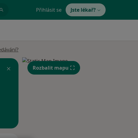
Přihlásit se
Jste lékař?
edávání?
Rozbalit mapu