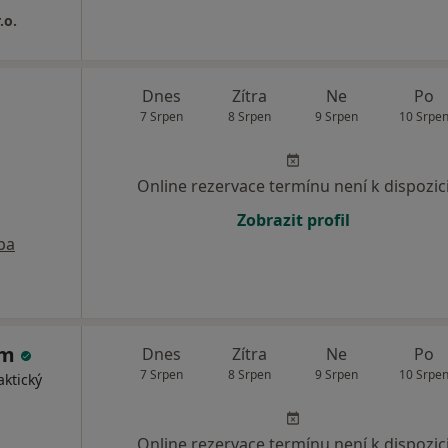
.o.
Dnes
Zítra
Ne
Po
7 Srpen
8 Srpen
9 Srpen
10 Srpe
Online rezervace termínu není k dispozic
Zobrazit profil
pa
jm
Dnes
Zítra
Ne
Po
7 Srpen
8 Srpen
9 Srpen
10 Srpe
aktický
Online rezervace termínu není k dispozic