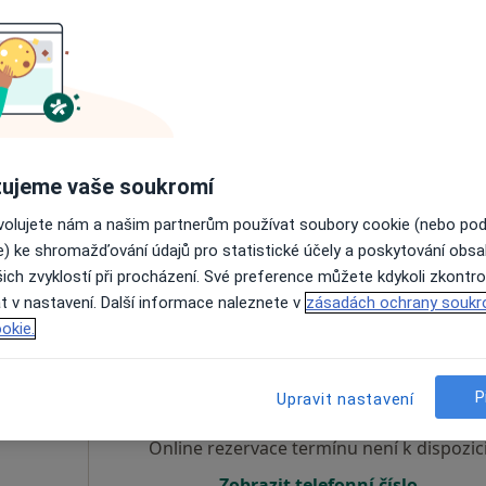
d
Dnes
Zítra
Ne
Po
7 Srpen
8 Srpen
9 Srpen
10 Srpe
íce
Online rezervace termínu není k dispozic
Rezervovat termín
ujeme vaše soukromí
ovolujete nám a našim partnerům používat soubory cookie (nebo po
e) ke shromažďování údajů pro statistické účely a poskytování obs
ich zvyklostí při procházení. Své preference můžete kdykoli zkontro
t v nastavení. Další informace naleznete v
zásadách ochrany soukr
okie.
kov
Dnes
Zítra
Ne
Po
7 Srpen
8 Srpen
9 Srpen
10 Srpe
íce
P
Upravit nastavení
Online rezervace termínu není k dispozic
Zobrazit telefonní číslo