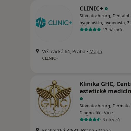
CLINIC+
Stomatochirurg, Dentální
hygienistka, hygienista, Z
17 názorů
Vršovická 64, Praha
•
Mapa
CLINIC+
Klinika GHC, Cen
estetické medicíny
Stomatochirurg, Dermatol
·
Více
Diagnostik
6 názorů
Krakovská 8/581, Praha
•
Mapa