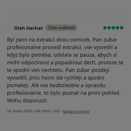
Oleh Harhat
Číslo ověřené
O
Byl jsem na extrakci dvou osmicek. Pan zubar
profesionalne provedl extrakci, vse vysvetlil a
kdyz bylo potreba, udelala se pauza, abych si
mohl odpocinout a popadnout dech, protoze se
te spodni ven nechtelo. Pan zubar pozdeji
vyvsetlil, proc horni sla rychleji a spodni
pomaleji. Ale vse bezbolestne a opravdu
profesionalne, to bylo poznat na prvni pohled.
Mohu doporucit.
podle názoru uživatele Oleh Harhat
24. února 2026
•
jiné místo
•
Jiný
•
Nahlásit zneužití