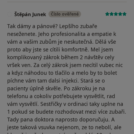
Štěpán Junek
Číslo ověřené
Š
Tak dámy a pánové? Lepšího zubaře
neseženete. Jeho profesionalita a empatie k
vám a vašim zubům je neskutečná. Dělá vše
proto aby jste se cítili komfortně. Mel jsem
komplikovaný zákrok během 2 návštěv cely
vršek ven. Za celý zákrok jsem necítil vubec nic
a kdyz náhodou to tlačilo a melo by to bolet
píchne vám tam dalsi injekci. Stará se o
pacienty úplně skvěle. Po zákroku je na
telefonu a cokoliv potřebujete vysvětlit, rad
vám vysvětlí. Sestřičky v ordinaci taky uplne na
1 pokud se budete rozhodovat mezi více zubaři.
Tady pana doktora naprosto doporučuju. A
jeste taková vsuvka nejenom, ze to nebolí, ale