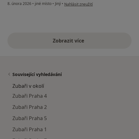
podle názoru uživatele Karel Janů
8. února 2026
•
jiné místo
•
Jiný
•
Nahlásit zneužití
Zobrazit více
výše uvedené názory
Související vyhledávání
Zubaři v okolí
Zubaři Praha 4
Zubaři Praha 2
Zubaři Praha 5
Zubaři Praha 1