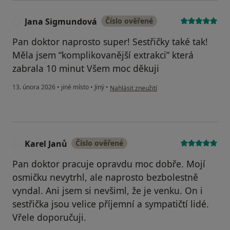
Jana Sigmundová
Číslo ověřené
J
Pan doktor naprosto super! Sestřičky také tak!
Měla jsem “komplikovanější extrakci” která
zabrala 10 minut Všem moc děkuji
podle názoru uživatele Jana Sigmundová
13. února 2026
•
jiné místo
•
Jiný
•
Nahlásit zneužití
Karel Janů
Číslo ověřené
K
Pan doktor pracuje opravdu moc dobře. Mojí
osmičku nevytrhl, ale naprosto bezbolestně
vyndal. Ani jsem si nevšiml, že je venku. On i
sestřička jsou velice příjemní a sympatičtí lidé.
Vřele doporučuji.