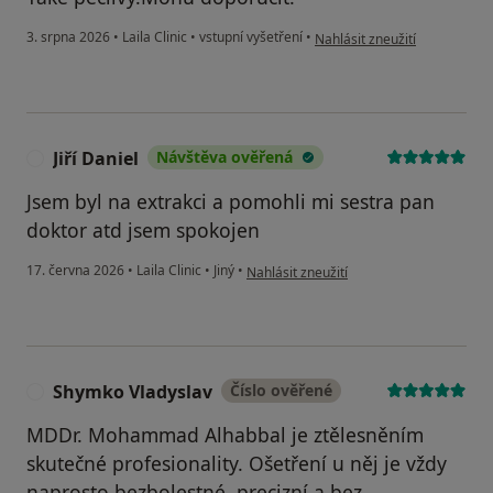
podle názoru uživatele KS
3. srpna 2026
•
Laila Clinic
•
vstupní vyšetření
•
Nahlásit zneužití
Jiří Daniel
Návštěva ověřená
J
Jsem byl na extrakci a pomohli mi sestra pan
doktor atd jsem spokojen
podle názoru uživatele Jiří Daniel
17. června 2026
•
Laila Clinic
•
Jiný
•
Nahlásit zneužití
Shymko Vladyslav
Číslo ověřené
S
MDDr. Mohammad Alhabbal je ztělesněním
skutečné profesionality. Ošetření u něj je vždy
naprosto bezbolestné, precizní a bez