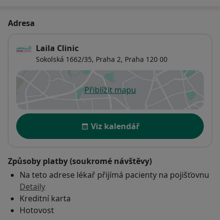
Adresa
Laila Clinic
Sokolská 1662/35,
Praha 2
,
Praha
120 00
Přiblížit mapu
se otevře v nové záložce
Dostupnost
Viz kalendář
Způsoby platby (soukromé návštěvy)
Na teto adrese lékař přijímá pacienty na pojišťovnu
Detaily
Kreditní karta
Hotovost