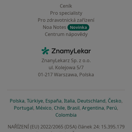
Ceník
Pro specialisty
Pro zdravotnická zařízení
Noa Notes
Novinka
Centrum nápovědy
Kontakt
ZnamyLekar - Hlavní stránka
ZnanyLekarz Sp. z o.o.
ul. Kolejowa 5/7
01-217 Warszawa, Polska
se otevře v nové záložce
se otevře v nové záložce
se otevře v nové záložce
se otevře v nové záložce
se otevře v 
se o
Polska
,
Türkiye
,
España
,
Italia
,
Deutschland
,
Česko
,
se otevře v nové záložce
se otevře v nové záložce
se otevře v nové záložce
se otevře v nové záložc
se otevře v 
se ote
Portugal
,
México
,
Chile
,
Brasil
,
Argentina
,
Perú
,
se otevře v nové záložce
Colombia
NAŘÍZENÍ (EU) 2022/2065 (DSA) článek 24: 15.395.179