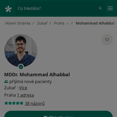
Hla
Co hledáte?
Hlavní Stránka
Zubař
Praha
Mohammad Alhabbal
Změna města
MDDr.
Mohammad Alhabbal
přijímá nové pacienty
o specializacích
Zubař
·
Více
Praha
1 adresa
38 názorů