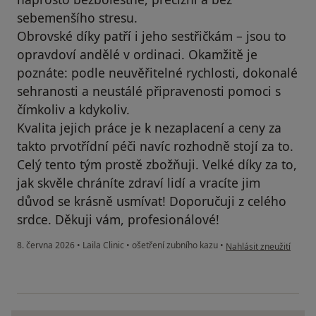
sebemenšího stresu.
Obrovské díky patří i jeho sestřičkám – jsou to
opravdoví andělé v ordinaci. Okamžitě je
poznáte: podle neuvěřitelné rychlosti, dokonalé
sehranosti a neustálé připravenosti pomoci s
čímkoliv a kdykoliv.
Kvalita jejich práce je k nezaplacení a ceny za
takto prvotřídní péči navíc rozhodně stojí za to.
Celý tento tým prostě zbožňuji. Velké díky za to,
jak skvěle chráníte zdraví lidí a vracíte jim
důvod se krásně usmívat! Doporučuji z celého
srdce. Děkuji vám, profesionálové!
podle názoru uživatele
8. června 2026
•
Laila Clinic
•
ošetření zubního kazu
•
Nahlásit zneužití