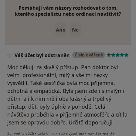
Pomáhají vám názory rozhodovat o tom,
kterého specialistu nebo ordinaci navštívit?
Ano
Ne
Váš účet byl odstraněn
Číslo ověřené
Moc děkuji za skvělý přístup. Pan doktor byl
velmi profesionální, milý a vše mi hezky
vysvětlil. Také sestřička byla moc příjemná,
ochotná a empatická. Byla jsem zde i s malými
dětmi a i k nim měli oba krásný a trpělivý
přístup, děti byly úplně v pohodě. Celá
návštěva proběhla v příjemné atmosféře a cítila
jsem se opravdu dobře. Určitě doporučuji
podle názoru uživatele Váš ú
25. května 2026
•
Laila Clinic
•
zubní vyšetření
•
Nahlásit zneužití