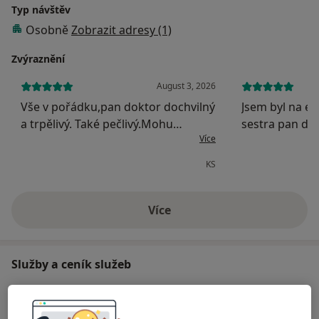
Typ návštěv
Osobně
Zobrazit adresy (1)
Zvýraznění
August 3, 2026
Vše v pořádku,pan doktor dochvilný
Jsem byl na ex
a trpělivý. Také pečlivý.Mohu
sestra pan do
Více
doporučit.
spokojen
KS
Více
o zkušenostech
Služby a ceník služeb
Vstupní vyšetření
Objednat se
Detaily