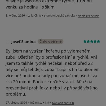
hlavně je všechno extrémně rychlé. 10 zubu
venku za hodinu i s šitím.
podle názoru uživatel
3. května 2026
•
Laila Clinic
•
stomatologické zákroky
•
Nahlásit zneužití
Josef Slanina
Číslo ověřené
J
Byl jsem na vytržení kořenu po vylomeném
zubu. Ošetření bylo profesionální a rychlé. Ani
jsem to takhle rychlé nečekal, neboť před 22
lety se můj tehdejší zubař trápil s tímto úkonem
více než hodinu a tady pan zubař mě ošetřil za
cca 20 minut. Budu se určitě vracet. Ať už na
preventivni prohlídky, nebo i v případě většího
problému.
podle názoru uživatele Josef Slanina
27. března 2026
•
jiné místo
•
Jiný
•
Nahlásit zneužití