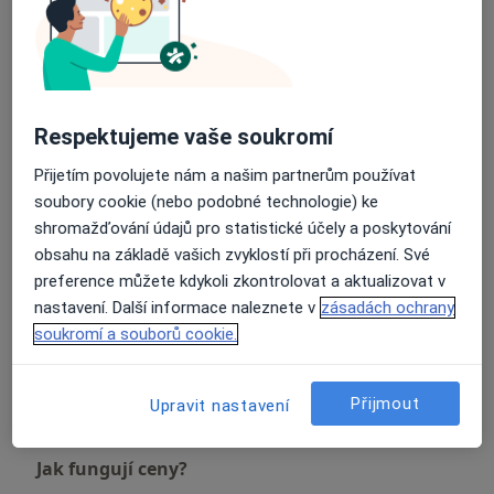
Zubní vyšetření
Objednat se
Detaily
Respektujeme vaše soukromí
Ošetření kořenových kanálků
Detaily
Přijetím povolujete nám a našim partnerům používat
soubory cookie (nebo podobné technologie) ke
shromažďování údajů pro statistické účely a poskytování
Ošetření zubního kazu
obsahu na základě vašich zvyklostí při procházení. Své
Detaily
preference můžete kdykoli zkontrolovat a aktualizovat v
nastavení. Další informace naleznete v
zásadách ochrany
Preventivní prohlídky
soukromí a souborů cookie.
Detaily
+1 služba
Přijmout
Upravit nastavení
Jak fungují ceny?