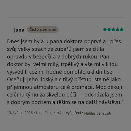
Jana
Číslo ověřené
J
Dnes jsem byla u pana doktora poprvé a i přes
svůj velký strach ze zubařů jsem se cítila
opravdu v bezpečí a v dobrých rukou. Pan
doktor byl velmi milý, trpělivý a vše mi v klidu
vysvětlil, což mi hodně pomohlo uklidnit se.
Oceňuji jeho lidský a citlivý přístup, stejně jako
příjemnou atmosféru celé ordinace. Moc děkuji
celému týmu za skvělou péči — odcházela jsem
s dobrým pocitem a těším se na další návštěvu.“
podle názoru uživatele Jana
13. května 2026
•
Laila Clinic
•
zubní vyšetření
•
Nahlásit zneužití