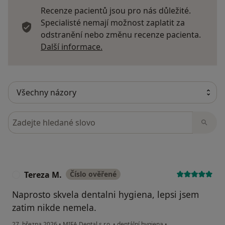
Recenze pacientů jsou pro nás důležité.
Specialisté nemají možnost zaplatit za
odstranění nebo změnu recenze pacienta.
Další informace o názorech
Další informace.
Hledejte v názorech
Tereza M.
Číslo ověřené
T
Naprosto skvela dentalni hygiena, lepsi jsem
zatim nikde nemela.
27. března 2026
•
MIFA Dental s.r.o.
•
dentální hygiena
•