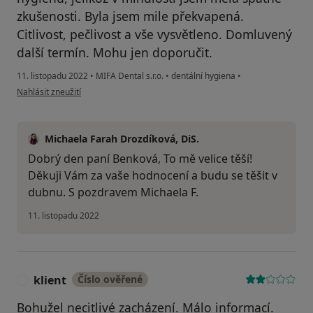
zkušenosti. Byla jsem mile překvapená.
Citlivost, pečlivost a vše vysvětleno. Domluvený
další termín. Mohu jen doporučit.
11. listopadu 2022
•
MIFA Dental s.r.o.
•
dentální hygiena
•
podle názoru uživatele Zuzana Benková
Nahlásit zneužití
Michaela Farah Drozdíková, DiS.
Dobrý den paní Benková, To mě velice těší!
Děkuji Vám za vaše hodnocení a budu se těšit v
dubnu. S pozdravem Michaela F.
11. listopadu 2022
klient
Číslo ověřené
K
Bohužel necitlivé zacházení. Málo informací.