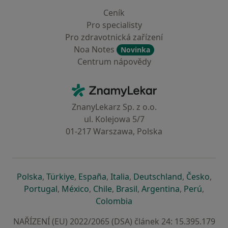
Ceník
Pro specialisty
Pro zdravotnická zařízení
Noa Notes
Novinka
Centrum nápovědy
Kontakt
ZnamyLekar - Hlavní stránka
ZnanyLekarz Sp. z o.o.
ul. Kolejowa 5/7
01-217 Warszawa, Polska
se otevře v nové záložce
se otevře v nové záložce
se otevře v nové záložce
se otevře v nové záložce
se otevře v 
se o
Polska
,
Türkiye
,
España
,
Italia
,
Deutschland
,
Česko
,
se otevře v nové záložce
se otevře v nové záložce
se otevře v nové záložce
se otevře v nové záložc
se otevře v 
se ote
Portugal
,
México
,
Chile
,
Brasil
,
Argentina
,
Perú
,
se otevře v nové záložce
Colombia
NAŘÍZENÍ (EU) 2022/2065 (DSA) článek 24: 15.395.179