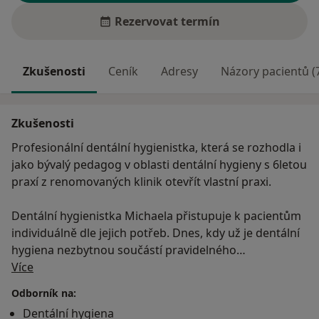
Rezervovat termín
Zkušenosti
Ceník
Adresy
Názory pacientů (
Zkušenosti
Profesionální dentální hygienistka, která se rozhodla i
jako bývalý pedagog v oblasti dentální hygieny s 6letou
praxí z renomovaných klinik otevřít vlastní praxi.
Dentální hygienistka Michaela přistupuje k pacientům
individuálně dle jejich potřeb. Dnes, kdy už je dentální
hygiena nezbytnou součástí pravidelného
O mně
stomatologického ošetření, může být jak bezbolestná,
Více
tak i precizně odvedená v příjemném prostředí
Odborník na:
profesionála.
Dentální hygiena