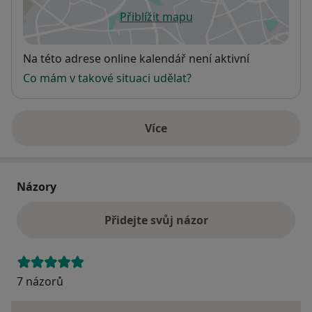
Přiblížit mapu
se otevře v nové záložce
Dostupnost
Na této adrese online kalendář není aktivní
Co mám v takové situaci udělat?
Více
o adrese
Názory
Přidejte svůj názor
7 názorů