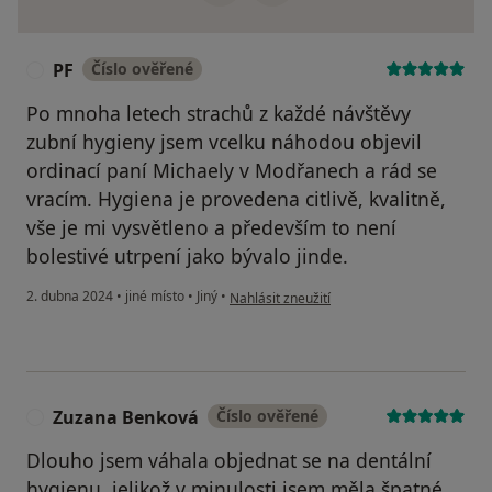
PF
Číslo ověřené
P
Po mnoha letech strachů z každé návštěvy
zubní hygieny jsem vcelku náhodou objevil
ordinací paní Michaely v Modřanech a rád se
vracím. Hygiena je provedena citlivě, kvalitně,
vše je mi vysvětleno a především to není
bolestivé utrpení jako bývalo jinde.
podle názoru uživatele PF
2. dubna 2024
•
jiné místo
•
Jiný
•
Nahlásit zneužití
Zuzana Benková
Číslo ověřené
Z
Dlouho jsem váhala objednat se na dentální
hygienu, jelikož v minulosti jsem měla špatné