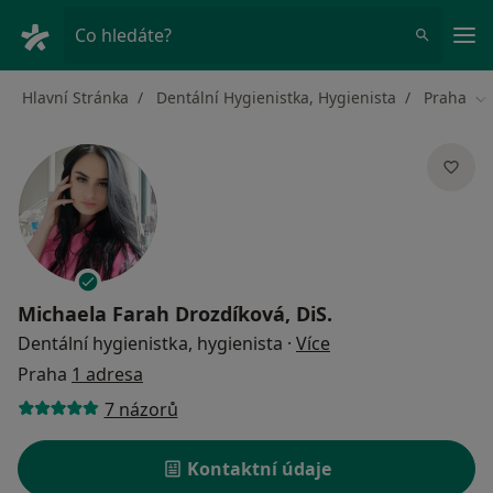
Hla
Co hledáte?
Hlavní Stránka
Dentální Hygienistka, Hygienista
Praha
Zm
Michaela Farah Drozdíková, DiS.
o specializacích
Dentální hygienistka, hygienista
·
Více
Praha
1 adresa
7 názorů
Kontaktní údaje