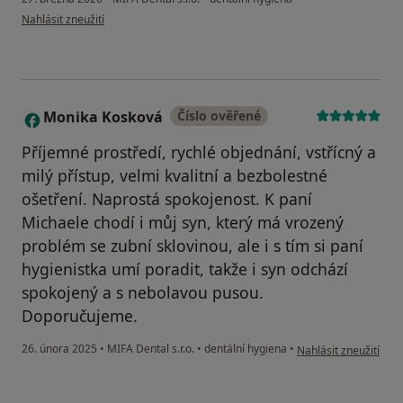
podle názoru uživatele Tereza M.
Nahlásit zneužití
Monika Kosková
Číslo ověřené
M
Příjemné prostředí, rychlé objednání, vstřícný a
milý přístup, velmi kvalitní a bezbolestné
ošetření. Naprostá spokojenost. K paní
Michaele chodí i můj syn, který má vrozený
problém se zubní sklovinou, ale i s tím si paní
hygienistka umí poradit, takže i syn odchází
spokojený a s nebolavou pusou.
Doporučujeme.
podle názoru uživate
26. února 2025
•
MIFA Dental s.r.o.
•
dentální hygiena
•
Nahlásit zneužití