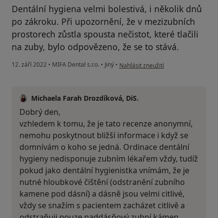
Dentální hygiena velmi bolestivá, i několik dnů
po zákroku. Při upozornění, že v mezizubních
prostorech zůstla spousta nečistot, které tlačili
na zuby, bylo odpovězeno, že se to stává.
podle názoru uživatele klient
12. září 2022
•
MIFA Dental s.r.o.
•
Jiný
•
Nahlásit zneužití
Michaela Farah Drozdíková, DiS.
Dobrý den,
vzhledem k tomu, že je tato recenze anonymní,
nemohu poskytnout bližší informace i když se
domnívám o koho se jedná. Ordinace dentální
hygieny nedisponuje zubním lékařem vždy, tudíž
pokud jako dentální hygienistka vnímám, že je
nutné hloubkové čištění (odstranění zubního
kamene pod dásní) a dásně jsou velmi citlivé,
vždy se snažím s pacientem zacházet citlivě a
odstraňuji pouze naddásňový zubní kámen.