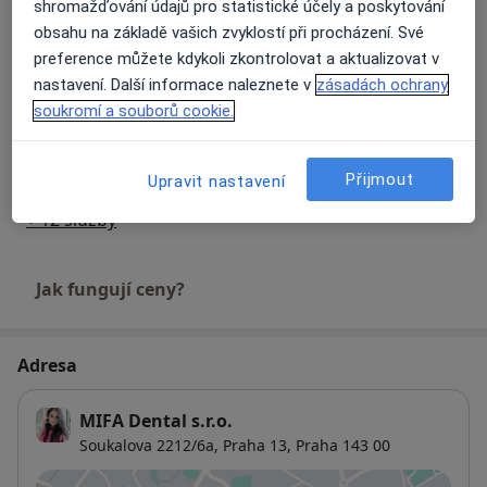
shromažďování údajů pro statistické účely a poskytování
obsahu na základě vašich zvyklostí při procházení. Své
Vyšetření krvácivosti dásní
preference můžete kdykoli zkontrolovat a aktualizovat v
1 450 Kč
Detaily
nastavení. Další informace naleznete v
zásadách ochrany
soukromí a souborů cookie.
Vstupní vyšetření
1 550 Kč
Detaily
Přijmout
Upravit nastavení
+ 12 služby
Jak fungují ceny?
Adresa
MIFA Dental s.r.o.
Soukalova 2212/6a,
Praha 13
,
Praha
143 00