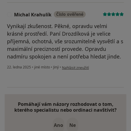
Michal Krahulík
Číslo ověřené
M
Vynikají zkušenost. Pěkné, opravdu velmi
krásné prostředí. Paní Drozdíková je velice
příjemná, ochotná, vše srozumitelně vysvětlí a s
maximální precizností provede. Opravdu
nadmíru spokojen a není potřeba hledat jinde.
podle názoru uživatele Michal Krahulík
22. ledna 2025
•
jiné místo
•
Jiný
•
Nahlásit zneužití
Pomáhají vám názory rozhodovat o tom,
kterého specialistu nebo ordinaci navštívit?
Ano
Ne