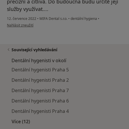
precizní a citlivá. Do budoucna budu určitě její
služby využívat....
12. července 2022
•
MIFA Dental s.r.o.
•
dentální hygiena
•
podle názoru uživatele Vendula gacek Kotrlová
Nahlásit zneužití
Související vyhledávání
Dentální hygenisti v okolí
Dentální hygenisti Praha 5
Dentální hygenisti Praha 2
Dentální hygenisti Praha 7
Dentální hygenisti Praha 6
Dentální hygenisti Praha 4
Více (12)
Více v kategorii: Dentální hygenisti v okolí