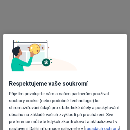
Marie Žáková DiS.
·
Více
Dentální hygienistka, hygienista
260 názorů
Hálkova 1, Praha
•
Mapa
NE kazům
Dentální hygiena
1 700 Kč
Respektujeme vaše soukromí
Tento specialista nenabízí online rezervaci termínu na této adrese.
Přijetím povolujete nám a našim partnerům používat
soubory cookie (nebo podobné technologie) ke
Rezervovat termín
shromažďování údajů pro statistické účely a poskytování
obsahu na základě vašich zvyklostí při procházení. Své
preference můžete kdykoli zkontrolovat a aktualizovat v
nastavení. Další informace naleznete v
zásadách ochrany