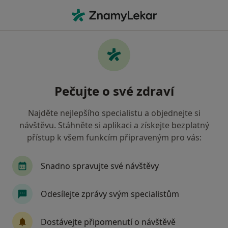
Hla
Zánět Dásní • Praha, hl město Praha
Filtry
• 1
Mapa
Zánět dásní Praha
Pečujte o své zdraví
Jak řadíme výsledky vyhledávání?
Najděte nejlepšího specialistu a objednejte si
návštěvu. Stáhněte si aplikaci a získejte bezplatný
Jakého specialistu hledáte?
přístup k všem funkcím připraveným pro vás:
Dentální hygienistka, hygienista
Zubař
O
Snadno spravujte své návštěvy
Odesílejte zprávy svým specialistům
Dostávejte připomenutí o návštěvě