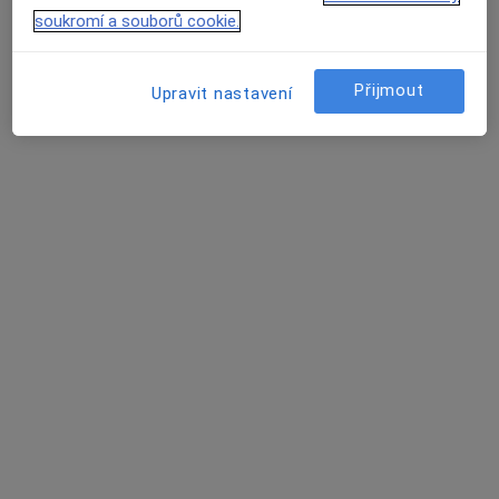
soukromí a souborů cookie.
Přijmout
Upravit nastavení
Daniela Mutinská, DiS.
·
Více
Dentální hygienistka, hygienista
142 názorů
Zoubkova 1231/4, Praha
•
Mapa
Partners in Smile
Bělení zubů
9 950 Kč
Tento specialista nenabízí online rezervaci termínu na této adrese.
Rezervovat termín