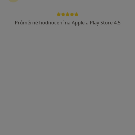
Průměrné hodnocení na Apple a Play Store 4.5
Bc. Sára Kučíková
Dentální hygienistka, hygienista
233 názorů
Adresa 1
Adresa 2
Doudova 652/10, Praha
•
Mapa
Ludana s.r.o.
Bělení zubů
10 000 Kč
Tento specialista nenabízí online rezervaci termínu na této adrese.
Rezervovat termín