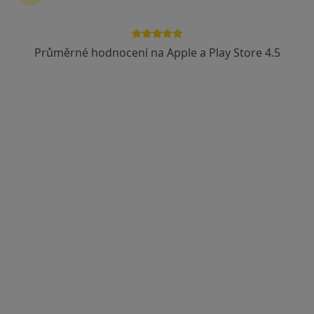
ProMag Dental
Dentální hygienistka, hygienista, Zubař
Průměrné hodnocení na Apple a Play Store 4.5
50 názorů
Hostinského 7, Praha
•
Mapa
ProMag Dental
Tato klinika nemá specialisty s dostupnými termíny v online kalendáři
Zobrazit profil
MUDr. Anna Rakita