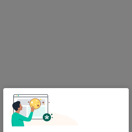
Bc. Sára Kučíková
Dentální hygienistka, hygienista
233 názorů
Adresa 1
Adresa 2
Doudova 652/10, Praha
•
Mapa
Ludana s.r.o.
Bělení zubů
10 000 Kč
Tento specialista nenabízí online rezervaci termínu na této adrese.
Rezervovat termín