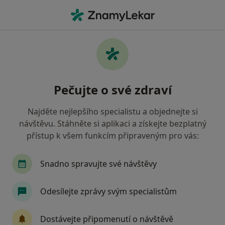
Hla
Dentální Hygienistka Hygienista • Kladno, středočeský
Filtry
Mapa
Dentální hygienistka, hygienista Kladno
Pečujte o své zdraví
Jak řadíme výsledky vyhledávání?
Najděte nejlepšího specialistu a objednejte si
návštěvu. Stáhněte si aplikaci a získejte bezplatný
Jakou pojišťovnu máte?
přístup k všem funkcím připraveným pro vás:
Snadno spravujte své návštěvy
Odesílejte zprávy svým specialistům
Dostávejte připomenutí o návštěvě