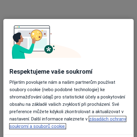
Elena Kondratyeva, DiS.
·
Více
Dentální hygienistka, hygienista
436 názorů
Respektujeme vaše soukromí
Bolzanova 1679/3, 2. poschodí vlevo, Praha
•
Mapa
Přijetím povolujete nám a našim partnerům používat
ordinace dentální hygieny
soubory cookie (nebo podobné technologie) ke
1. kompletní vstupní dentální hygiena
2 000 Kč
shromažďování údajů pro statistické účely a poskytování
Tento specialista nenabízí online rezervaci termínu na této adrese.
obsahu na základě vašich zvyklostí při procházení. Své
preference můžete kdykoli zkontrolovat a aktualizovat v
Rezervovat termín
nastavení. Další informace naleznete v
zásadách ochrany
soukromí a souborů cookie.