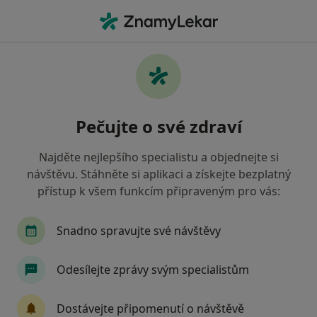
Hla
Dentální Hygienistka Hygienista • Praha 12, Praha, hl město Praha
Filtry
Mapa
Dentální hygienistka, hygienista, Praha 12,
Pečujte o své zdraví
Praha
Jak řadíme výsledky vyhledávání?
Najděte nejlepšího specialistu a objednejte si
návštěvu. Stáhněte si aplikaci a získejte bezplatný
přístup k všem funkcím připraveným pro vás:
Jakou pojišťovnu máte?
Všeobecná zdravotní pojišťovna
Zdravotní poj
Snadno spravujte své návštěvy
Odesílejte zprávy svým specialistům
Dostávejte připomenutí o návštěvě