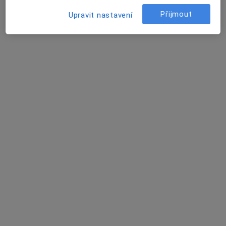
Přijmout
Upravit nastavení
Marie Žáková DiS.
·
Více
Dentální hygienistka, hygienista
260 názorů
Hálkova 1, Praha
•
Mapa
NE kazům
Dentální hygiena
1 700 Kč
Tento specialista nenabízí online rezervaci termínu na této adrese.
Rezervovat termín