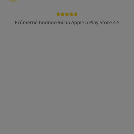
Průměrné hodnocení na Apple a Play Store 4.5
Bc. Sára Kučíková
Dentální hygienistka, hygienista
233 názorů
Adresa 1
Adresa 2
Doudova 652/10, Praha
•
Mapa
Ludana s.r.o.
Bělení zubů
10 000 Kč
Tento specialista nenabízí online rezervaci termínu na této adrese.
Rezervovat termín