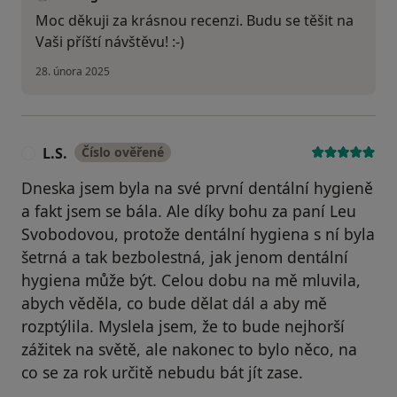
Moc děkuji za krásnou recenzi. Budu se těšit na
Vaši příští návštěvu! :-)
28. února 2025
L.S.
Číslo ověřené
L
Dneska jsem byla na své první dentální hygieně
a fakt jsem se bála. Ale díky bohu za paní Leu
Svobodovou, protože dentální hygiena s ní byla
šetrná a tak bezbolestná, jak jenom dentální
hygiena může být. Celou dobu na mě mluvila,
abych věděla, co bude dělat dál a aby mě
rozptýlila. Myslela jsem, že to bude nejhorší
zážitek na světě, ale nakonec to bylo něco, na
co se za rok určitě nebudu bát jít zase.