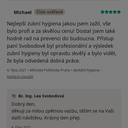
Michael
Číslo ověřené
M
Nejlepší zubní hygiena jakou jsem zažil, vše
bylo profi a za skvělou cenu! Dostal jsem také
hodně rad na prevenci do budoucna. Přístup
paní Svobodové byl profesionální a výsledek
zubní hygieny byl opravdu skvělý a bylo vidět,
že byla odvedená dobrá práce.
4. října 2021
•
Městská Poliklinika Praha
•
dentální hygiena
•
podle názoru uživatele Michael
Nahlásit zneužití
Bc. Ing. Lea Svobodová
Dobrý den,
děkuji za milou zpětnou vazbu, těším se na Vaši
další návštěvu. Krásný den přeji.
4. října 2021