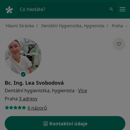
Hla
Co hledáte?
Hlavní Stránka
Dentální Hygienistka, Hygienista
Praha
Zm
Bc.
Ing. Lea Svobodová
o specializacích
Dentální hygienistka, hygienista
·
Více
Praha
3 adresy
6 názorů
Kontaktní údaje