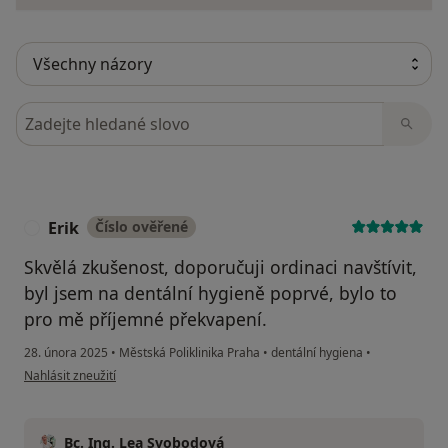
Hledejte v názorech
Erik
Číslo ověřené
E
Skvělá zkušenost, doporučuji ordinaci navštívit,
byl jsem na dentální hygieně poprvé, bylo to
pro mě příjemné překvapení.
28. února 2025
•
Městská Poliklinika Praha
•
dentální hygiena
•
podle názoru uživatele Erik
Nahlásit zneužití
Bc. Ing. Lea Svobodová