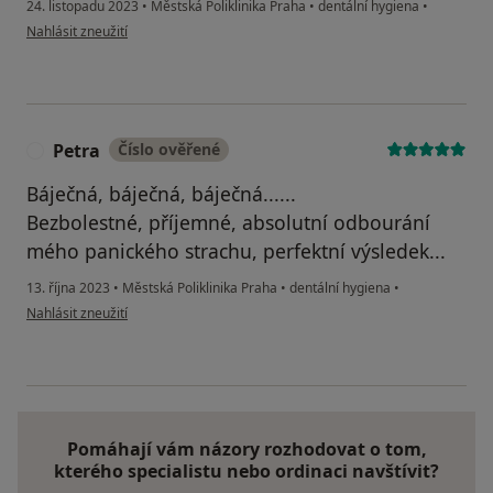
24. listopadu 2023
•
Městská Poliklinika Praha
•
dentální hygiena
•
podle názoru uživatele L.S.
Nahlásit zneužití
Petra
Číslo ověřené
P
Báječná, báječná, báječná......
Bezbolestné, příjemné, absolutní odbourání
mého panického strachu, perfektní výsledek...
13. října 2023
•
Městská Poliklinika Praha
•
dentální hygiena
•
podle názoru uživatele Petra
Nahlásit zneužití
Pomáhají vám názory rozhodovat o tom,
kterého specialistu nebo ordinaci navštívit?