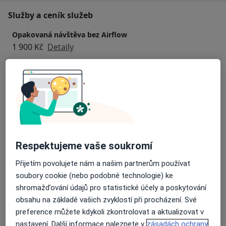
Služby a ceník služeb
Opakovaná návštěva bez Airflow
1 900 Kč
Detaily
Bělení zubů
1 600 Kč - 2 100 Kč
Detaily
Běžný termín
Detaily
Respektujeme vaše soukromí
Dentální hygiena
Přijetím povolujete nám a našim partnerům používat
1 800 Kč - 1 900 Kč
Detaily
soubory cookie (nebo podobné technologie) ke
shromažďování údajů pro statistické účely a poskytování
Estetická stomatologie
obsahu na základě vašich zvyklostí při procházení. Své
Detaily
preference můžete kdykoli zkontrolovat a aktualizovat v
nastavení. Další informace naleznete v
zásadách ochrany