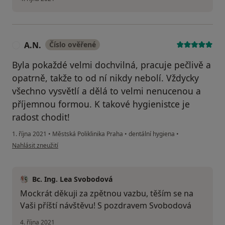
A.N.
Číslo ověřené
A
Byla pokaždé velmi dochvilná, pracuje pečlivě a
opatrně, takže to od ní nikdy nebolí. Vždycky
všechno vysvětlí a dělá to velmi nenucenou a
příjemnou formou. K takové hygienistce je
radost chodit!
1. října 2021
•
Městská Poliklinika Praha
•
dentální hygiena
•
podle názoru uživatele A.N.
Nahlásit zneužití
Bc. Ing. Lea Svobodová
Mockrát děkuji za zpětnou vazbu, těším se na
Vaši příští návštěvu! S pozdravem Svobodová
4. října 2021