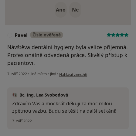
Ano
Ne
Pavel
Číslo ověřené
P
Návštěva dentální hygieny byla velice příjemná.
Profesionálně odvedená práce. Skvělý přístup k
pacientovi.
podle názoru uživatele Pavel
7. září 2022
•
jiné místo
•
Jiný
•
Nahlásit zneužití
Bc. Ing. Lea Svobodová
Zdravím Vás a mockrát děkuji za moc milou
zpětnou vazbu. Budu se těšit na další setkání!
7. září 2022