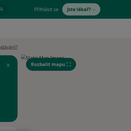
Přihlásit se
Jste lékař?
edávání?
Rozbalit mapu