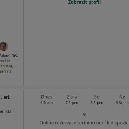
Zobrazit profil
Žáková DiS.
ntální
ienistka,
gienista
. et
Dnes
Zítra
So
Ne
6 Srpen
7 Srpen
8 Srpen
9 Srpen
·
enista
Online rezervace termínu není k dispozic