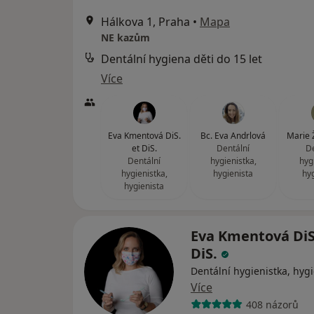
Hálkova 1, Praha
•
Mapa
NE kazům
Dentální hygiena děti do 15 let
Více
Eva Kmentová DiS.
Bc. Eva Andrlová
Marie 
et DiS.
Dentální
De
Dentální
hygienistka,
hyg
hygienistka,
hygienista
hy
hygienista
Eva Kmentová DiS
DiS.
Dentální hygienistka, hygi
Více
408 názorů