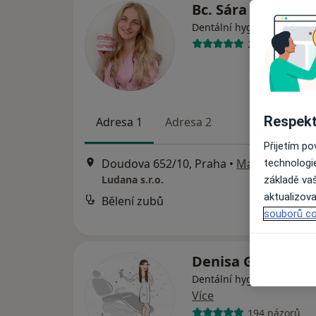
Bc. Sára Kučíkov
Dentální hygienistka, hygi
233 názorů
Respekt
Adresa 1
Adresa 2
Přijetím p
Doudova 652/10, Praha
•
Mapa
technologi
Ludana s.r.o.
základě vaš
aktualizova
Bělení zubů
souborů co
Denisa Gayerová
Dentální hygienistka, hygi
Více
194 názorů