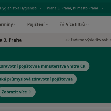
ace, nemoc nebo příjmení
Město nebo region
ermíny
Pojištění
Více filtrů
a 3, Praha
Jak řadíme výsledky vyhl
Zdravotní pojišťovna ministerstva vnitra ČR
ská průmyslová zdravotní pojišťovna
Zobrazit více