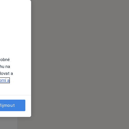
Po
Út
St
10 Srpen
11 Srpen
12 Srpen
i
dobné
ahu na
lovat a
omí a
řijmout
Po
Út
St
10 Srpen
11 Srpen
12 Srpen