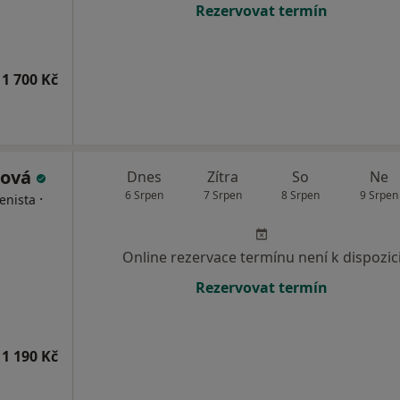
Rezervovat termín
1 700 Kč
rová
Dnes
Zítra
So
Ne
6 Srpen
7 Srpen
8 Srpen
9 Srpen
·
enista
Online rezervace termínu není k dispozic
Rezervovat termín
1 190 Kč