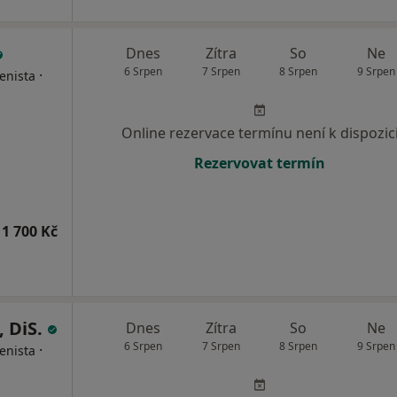
Dnes
Zítra
So
Ne
6 Srpen
7 Srpen
8 Srpen
9 Srpen
·
enista
Online rezervace termínu není k dispozic
Rezervovat termín
1 700 Kč
, DiS.
Dnes
Zítra
So
Ne
6 Srpen
7 Srpen
8 Srpen
9 Srpen
·
enista