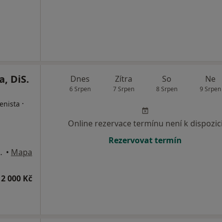
, DiS.
Dnes
Zítra
So
Ne
6 Srpen
7 Srpen
8 Srpen
9 Srpen
·
enista
Online rezervace termínu není k dispozic
Rezervovat termín
hodí vlevo, Praha
•
Mapa
2 000 Kč