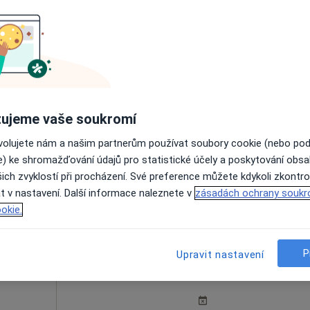
á
Dnes
Zítra
So
Ne
6 Srpen
7 Srpen
8 Srpen
9 Srpen
enista
Online rezervace termínu není k dispozic
Rezervovat termín
ujeme vaše soukromí
ovolujete nám a našim partnerům používat soubory cookie (nebo po
e) ke shromažďování údajů pro statistické účely a poskytování obs
ich zvyklostí při procházení. Své preference můžete kdykoli zkontro
t v nastavení. Další informace naleznete v
zásadách ochrany soukr
10 000 Kč
okie.
P
Dnes
Zítra
Upravit nastavení
So
Ne
6 Srpen
7 Srpen
8 Srpen
9 Srpen
·
enista