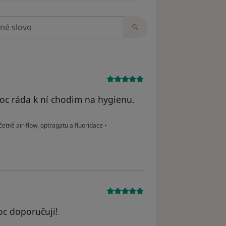
zorech
oc ráda k ní chodim na hygienu.
etně air-flow, optragatu a fluoridace
•
oc doporučuji!