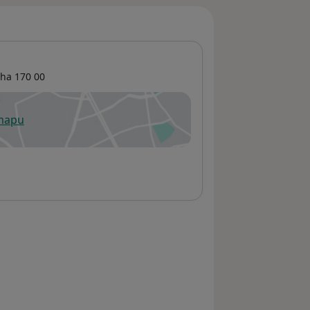
aha
170 00
 mapu
 otevře v nové záložce