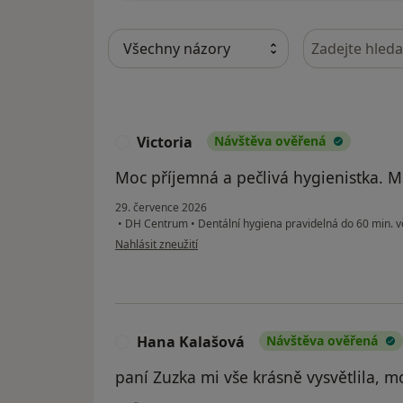
Hledejte v ná
Victoria
Návštěva ověřená
V
Moc příjemná a pečlivá hygienistka. M
29. července 2026
•
DH Centrum
•
Dentální hygiena pravidelná do 60 min. vč
podle názoru uživatele Victoria
Nahlásit zneužití
Hana Kalašová
Návštěva ověřená
H
paní Zuzka mi vše krásně vysvětlila, m