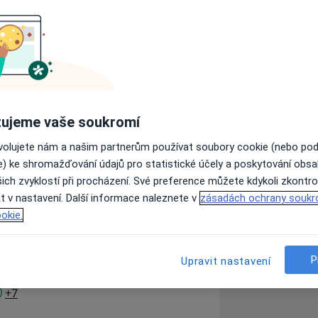
: www.dhcentrum.cz. Neváhejte se
- k dentálním hygienistkám Anně
ujeme vaše soukromí
také svůj kalendář. Na ordinační bělení
ovolujete nám a našim partnerům používat soubory cookie (nebo po
o poznámek. Na domácí bělení stačí 1
e) ke shromažďování údajů pro statistické účely a poskytování obs
nformací o cenách za ošetření na:
ich zvyklostí při procházení. Své preference můžete kdykoli zkontro
Vzdělání: střední ekonomická škola
t v nastavení. Další informace naleznete v
zásadách ochrany soukr
alifikační studium vyšší odborná škola
okie.
olutorium Kvalifikace, kurzy:
stka s osvědčením k výkonu
hledu v oboru dentální hygienistka
P
Upravit nastavení
st na vzdělávacích akcí: Řešení
aře, Chirurgie parodontu, Víkendová
a11y_sr_more_diseases
+7
 současnosti, Kongres pražské dentální