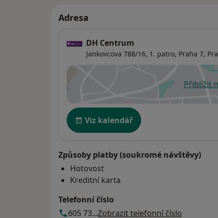
Adresa
DH Centrum
Jankovcova 788/16,
1. patro,
Praha 7
,
Pr
Přiblížit
se
Dostupnost
Viz kalendář
Způsoby platby (soukromé návštěvy)
Hotovost
Kreditní karta
Telefonní číslo
605 73...
Zobrazit telefonní číslo