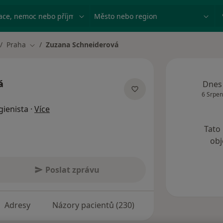
ace, nemoc nebo příjmení
Město nebo region
Praha
Zuzana Schneiderová
Změna města
á
Dnes
6 Srpen
o specializacích
gienista
·
Více
Tato
obj
Poslat zprávu
Adresy
Názory pacientů (230)