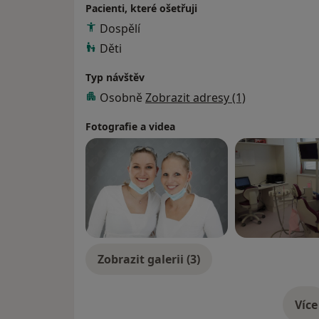
dny, Parodontologické dny ve Špindlerově 
Pacienti, které ošetřuji
odborné konference a sněmy ADH ČR, odbor
Dospělí
bělení zubů – certifikát bělení technikou
Děti
Typ návštěv
Osobně
Zobrazit adresy (1)
Fotografie a videa
Zobrazit galerii (3)
Více
o 