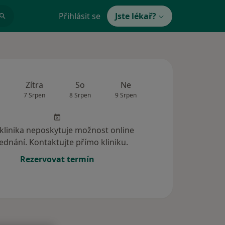
Přihlásit se
Jste lékař?
Zítra
So
Ne
Po
Út
7 Srpen
8 Srpen
9 Srpen
10 Srpen
11 Srp
 klinika neposkytuje možnost online
ednání. Kontaktujte přímo kliniku.
Rezervovat termín