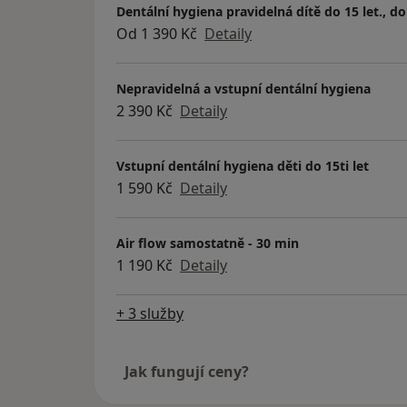
Dentální hygiena pravidelná dítě do 15 let., d
Od 1 390 Kč
Detaily
Nepravidelná a vstupní dentální hygiena
2 390 Kč
Detaily
Vstupní dentální hygiena děti do 15ti let
1 590 Kč
Detaily
Air flow samostatně - 30 min
1 190 Kč
Detaily
+ 3 služby
Jak fungují ceny?