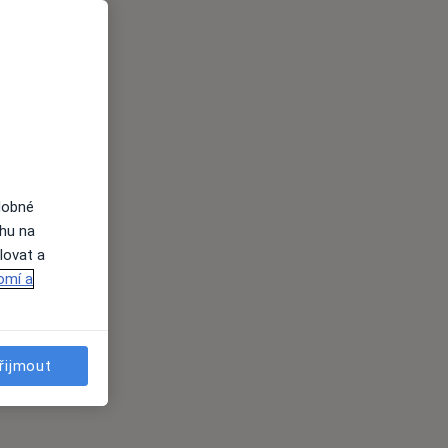
dobné
ahu na
lovat a
omí a
řijmout