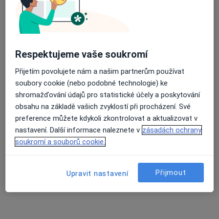
Bc. Sára Kučíková
Dentální hygienistka, hygienista
Respektujeme vaše soukromí
233 názorů
Přijetím povolujete nám a našim partnerům používat
Adresa 1
Adresa 2
soubory cookie (nebo podobné technologie) ke
shromažďování údajů pro statistické účely a poskytování
obsahu na základě vašich zvyklostí při procházení. Své
Doudova 652/10, Praha
•
Mapa
preference můžete kdykoli zkontrolovat a aktualizovat v
Ludana s.r.o.
nastavení. Další informace naleznete v
zásadách ochrany
Bělení zubů
10 000 Kč
soukromí a souborů cookie.
Tento specialista nenabízí online rezervaci termínu na této adrese.
Rezervovat termín
Přijmout
Upravit nastavení