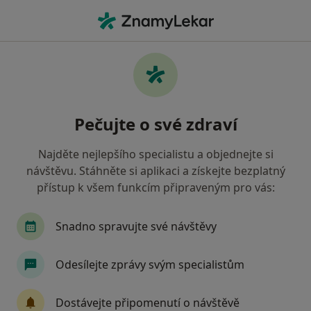
Hla
Dentální Hygienistka Hygienista • Kosmonosy, středočeský
Filtry
Mapa
Dentální hygienistka, hygienista
Pečujte o své zdraví
Kosmonosy
Jak řadíme výsledky vyhledávání?
Najděte nejlepšího specialistu a objednejte si
návštěvu. Stáhněte si aplikaci a získejte bezplatný
přístup k všem funkcím připraveným pro vás:
Jakou pojišťovnu máte?
Snadno spravujte své návštěvy
Odesílejte zprávy svým specialistům
Dostávejte připomenutí o návštěvě