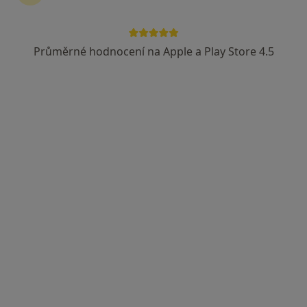
Jitka Bajtalonová
·
Více
Průměrné hodnocení na Apple a Play Store 4.5
Dentální hygienistka, hygienista
Jiráskova 1320, Mladá Boleslav
•
Mapa
Dentální hygiena
Pískování zubů
1 070 Kč
Tento specialista nenabízí online rezervaci termínu na této adrese.
Rezervovat termín