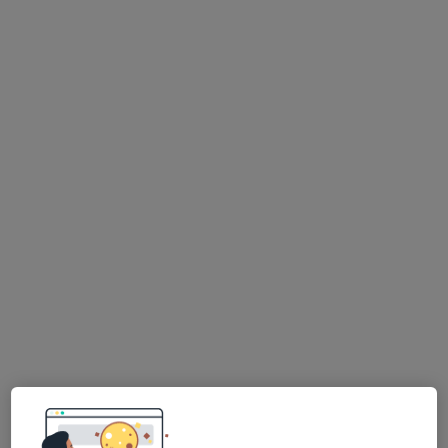
1 názor
Blahoslavova 188, Mladá Boleslav
•
Mapa
Dentální hygiena
Tento specialista nenabízí online rezervaci termínu na této adrese.
Rezervovat termín
K dispozici jsou specialisté
Tito specialisté se nacházejí mimo Kosmonosy,
středočeský, v oblastech blízkých vašemu
vyhledávání.