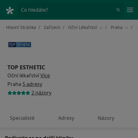
Hla
Co hledáte?
Hlavní Stránka
Zařízení
Oční Lékařství
Praha
Změna města
Změna
TOP ESTHETIC
Oční lékařství
Více
Praha
5 adresy
2 názory
Specialisté
Adresy
Názory
Podívejte se na další kliniky