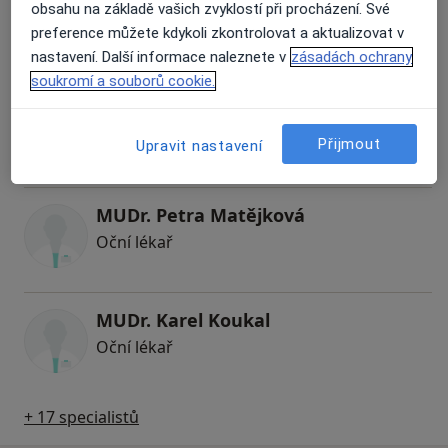
obsahu na základě vašich zvyklostí při procházení. Své
Oční lékař
preference můžete kdykoli zkontrolovat a aktualizovat v
1 názor
nastavení. Další informace naleznete v
zásadách ochrany
soukromí a souborů cookie.
MUDr. Vladimír Smažinka
Oční lékař
Přijmout
Upravit nastavení
1 názor
MUDr. Petra Matějková
Oční lékař
MUDr. Karel Koukal
Oční lékař
+ 17 specialistů