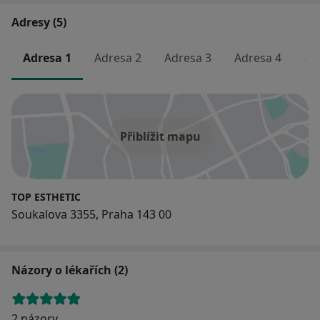
Adresy (5)
Adresa 1
Adresa 2
Adresa 3
Adresa 4
Ad
Přiblížit mapu
TOP ESTHETIC
Soukalova 3355, Praha 143 00
Názory o lékařích (2)
2 názory