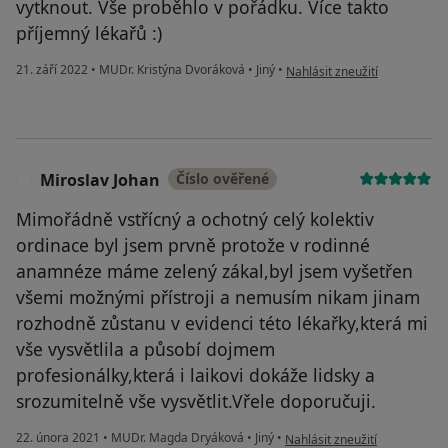
vytknout. Vše proběhlo v pořádku. Více takto
příjemný lékařů :)
podle názoru uživatele Jáma
21. září 2022
•
MUDr. Kristýna Dvoráková
•
Jiný
•
Nahlásit zneužití
Miroslav Johan
Číslo ověřené
M
Mimořádně vstřícný a ochotný celý kolektiv
ordinace byl jsem prvně protože v rodinné
anamnéze máme zelený zákal,byl jsem vyšetřen
všemi možnými přístroji a nemusím nikam jinam
rozhodně zůstanu v evidenci této lékařky,která mi
vše vysvětlila a působí dojmem
profesionálky,která i laikovi dokáže lidsky a
srozumitelně vše vysvětlit.Vřele doporučuji.
podle názoru uživatele Miros
22. února 2021
•
MUDr. Magda Dryáková
•
Jiný
•
Nahlásit zneužití