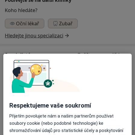
Koho hledáte?
Oční lékař
Zubař
Hledejte jinou specializaci
Specialisté
Ověřte svou pojišťovnu
Oční lékař
MUDr. Naděžda Forgáčová
Oční lékař
Respektujeme vaše soukromí
22 názorů
Přijetím povolujete nám a našim partnerům používat
soubory cookie (nebo podobné technologie) ke
MUDr. Andrea Komancová
shromažďování údajů pro statistické účely a poskytování