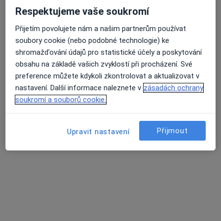
Zobrazit profil
Respektujeme vaše soukromí
Přijetím povolujete nám a našim partnerům používat
soubory cookie (nebo podobné technologie) ke
K dispozici jsou specialisté
shromažďování údajů pro statistické účely a poskytování
obsahu na základě vašich zvyklostí při procházení. Své
Tito specialisté se nacházejí mimo Praha 7, Praha, hl
preference můžete kdykoli zkontrolovat a aktualizovat v
město Praha, v oblastech blízkých vašemu
nastavení. Další informace naleznete v
zásadách ochrany
vyhledávání.
soukromí a souborů cookie.
Přijmout
Upravit nastavení
Bc. Sára Kučíková
Dentální hygienistka, hygienista
233 názorů