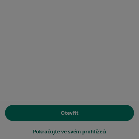
8 názorů
Dělnická 54, Praha
•
Mapa
Dentoholik
Dentální hygiena
1 600 Kč
Tento specialista nenabízí online rezervaci termínu na této adrese.
Rezervovat termín
Otevřít
Eliška Šefčíková
Pokračujte ve svém prohlížeči
·
Více
Dentální hygienistka, hygienista