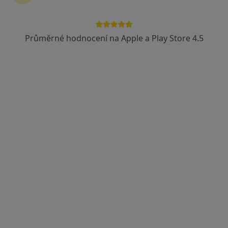
Průměrné hodnocení na Apple a Play Store 4.5
Zuzana Schneiderová
·
Více
Dentální hygienistka, hygienista
230 názorů
Jankovcova 788/16, Praha
•
Mapa
DH Centrum
Air flow samostatně - 30 min
1 190 Kč
Tento specialista nenabízí online rezervaci termínu na této adrese.
Rezervovat termín