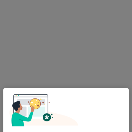
DH Centrum
Dentální hygienistka, hygienista
422 názorů
Jankovcova 788/16, Praha
•
Mapa
DH Centrum
Air flow samostatně - 30 min
Více
Zuzana Schneiderová
Ing. Eva Slezáková,
Anna Schneiderová,
Dentální hygienistka,
DiS
DiS.
hygienista
Dentální hygienistka,
Dentální hygienistka,
hygienista
hygienista
Tato klinika nemá specialisty s dostupnými termíny v online kalendáři