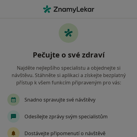
Hla
Dentální Hygienistka Hygienista • Praha 7, Praha, hl město Praha
Filtry
Mapa
Dentální hygienistka, hygienista, Praha 7,
Pečujte o své zdraví
Praha
Jak řadíme výsledky vyhledávání?
Najděte nejlepšího specialistu a objednejte si
návštěvu. Stáhněte si aplikaci a získejte bezplatný
přístup k všem funkcím připraveným pro vás:
Jakou pojišťovnu máte?
Všeobecná zdravotní pojišťovna
Zdravotní poj
Snadno spravujte své návštěvy
Odesílejte zprávy svým specialistům
Dostávejte připomenutí o návštěvě