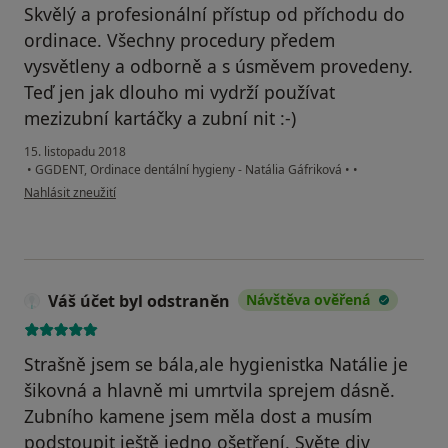
Skvělý a profesionální přístup od příchodu do
ordinace. Všechny procedury předem
vysvětleny a odborně a s úsměvem provedeny.
Teď jen jak dlouho mi vydrží používat
mezizubní kartáčky a zubní nit :-)
15. listopadu 2018
•
GGDENT, Ordinace dentální hygieny - Natália Gáfriková
•
•
podle názoru uživatele Tomáš D.
Nahlásit zneužití
Váš účet byl odstraněn
Návštěva ověřená
Strašně jsem se bála,ale hygienistka Natálie je
šikovná a hlavně mi umrtvila sprejem dásně.
Zubního kamene jsem měla dost a musím
podstoupit ještě jedno ošetření. Světe div