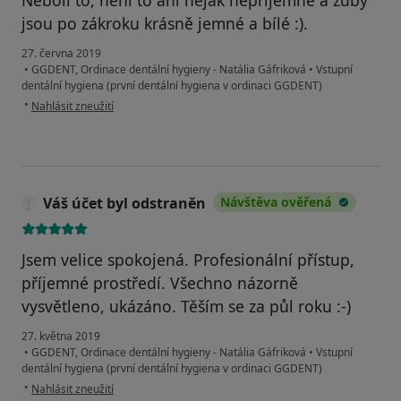
Nebolí to, není to ani nějak neprijemné a zuby
jsou po zákroku krásně jemné a bílé :).
27. června 2019
•
GGDENT, Ordinace dentální hygieny - Natália Gáfriková
•
Vstupní
dentální hygiena (první dentální hygiena v ordinaci GGDENT)
podle názoru uživatele Váš účet byl odstraněn
•
Nahlásit zneužití
Váš účet byl odstraněn
Návštěva ověřená
Jsem velice spokojená. Profesionální přístup,
příjemné prostředí. Všechno názorně
vysvětleno, ukázáno. Těším se za půl roku :-)
27. května 2019
•
GGDENT, Ordinace dentální hygieny - Natália Gáfriková
•
Vstupní
dentální hygiena (první dentální hygiena v ordinaci GGDENT)
podle názoru uživatele Váš účet byl odstraněn
•
Nahlásit zneužití