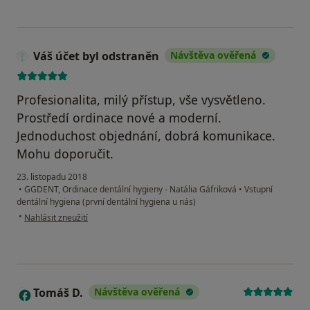
Váš účet byl odstraněn
Návštěva ověřená
Profesionalita, milý přístup, vše vysvětleno.
Prostředí ordinace nové a moderní.
Jednoduchost objednání, dobrá komunikace.
Mohu doporučit.
23. listopadu 2018
•
GGDENT, Ordinace dentální hygieny - Natália Gáfriková
•
Vstupní
dentální hygiena (první dentální hygiena u nás)
podle názoru uživatele Váš účet byl odstraněn
•
Nahlásit zneužití
Tomáš D.
Návštěva ověřená
T