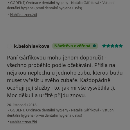
•
GGDENT, Ordinace dentální hygieny - Natália Gáfriková
•
Vstupní
dentální hygiena (první dentální hygiena u nás)
podle názoru uživatele Váš účet byl odstraněn
•
Nahlásit zneužití
k.belohlavkova
Návštěva ověřená
K
Paní Gárfikovou mohu jenom doporučit -
všechno proběhlo podle očekávání. Přišla na
nějakou neplechu u jednoho zubu, kterou budu
muset vyřešit u svého zubaře. Každopádně
oceňuji její služby i to, jak mi vše vysvětlila :).
Moc děkuji a určitě přijdu znovu.
26. listopadu 2018
•
GGDENT, Ordinace dentální hygieny - Natália Gáfriková
•
Vstupní
dentální hygiena (první dentální hygiena u nás)
podle názoru uživatele k.belohlavkova
•
Nahlásit zneužití