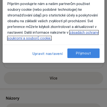
Adresa
Přijetím povolujete nám a našim partnerům používat
soubory cookie (nebo podobné technologie) ke
GGDENT, Ordinace dentální hygieny -
shromažďování údajů pro statistické účely a poskytování
Natália Gáfriková
obsahu na základě vašich zvyklostí při procházení. Své
Dukelských hrdinů 967/10,
Praha
170 00
preference můžete kdykoli zkontrolovat a aktualizovat v
nastavení. Další informace naleznete v
zásadách ochrany
soukromí a souborů cookie.
Přiblížit mapu
se otevře v nové záložce
Dostupnost
Přijmout
Upravit nastavení
Na této adrese online kalendář není aktivní
Co mám v takové situaci udělat?
Více
o adrese
Názory