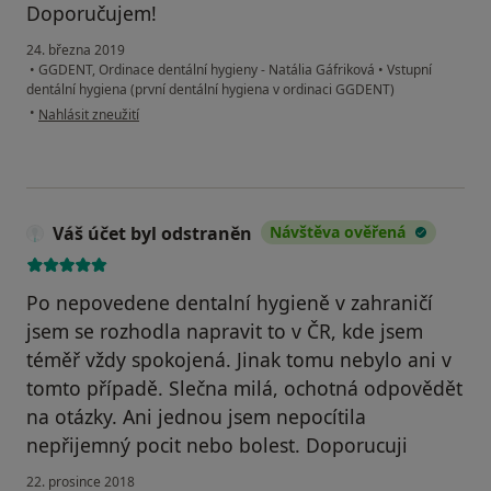
Doporučujem!
24. března 2019
•
GGDENT, Ordinace dentální hygieny - Natália Gáfriková
•
Vstupní
dentální hygiena (první dentální hygiena v ordinaci GGDENT)
podle názoru uživatele Váš účet byl odstraněn
•
Nahlásit zneužití
Váš účet byl odstraněn
Návštěva ověřená
Po nepovedene dentalní hygieně v zahraničí
jsem se rozhodla napravit to v ČR, kde jsem
téměř vždy spokojená. Jinak tomu nebylo ani v
tomto případě. Slečna milá, ochotná odpovědět
na otázky. Ani jednou jsem nepocítila
nepřijemný pocit nebo bolest. Doporucuji
22. prosince 2018