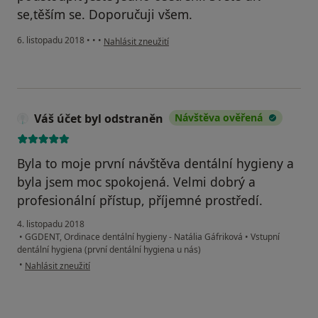
se,těším se. Doporučuji všem.
podle názoru uživatele Váš účet byl odstraněn
6. listopadu 2018
•
•
•
Nahlásit zneužití
Váš účet byl odstraněn
Návštěva ověřená
Byla to moje první návštěva dentální hygieny a
byla jsem moc spokojená. Velmi dobrý a
profesionální přístup, příjemné prostředí.
4. listopadu 2018
•
GGDENT, Ordinace dentální hygieny - Natália Gáfriková
•
Vstupní
dentální hygiena (první dentální hygiena u nás)
podle názoru uživatele Váš účet byl odstraněn
•
Nahlásit zneužití