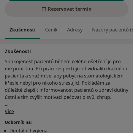
Rezervovat termín
Zkušenosti
Ceník
Adresy
Názory pacientů (
Zkušenosti
Spokojenost pacientů během celého ošetření je pro
mě prioritou. Při práci respektuji individualitu každého
pacienta a snažím se, aby pobyt na stomatologickém
křesle nebyl pro nikoho stresující. Pokládám za
důležité zlepšit informovanost pacientů o zdraví dutiny
ústní a tím zvýšit motivaci pečovat o svůj chrup.
O mně
Dentální hygienu jsem vystudovala na 3. lékařské
Více
fakultě Univerzity Karlovy a od té doby se práci
Odborník na:
dentální hygienistky věnuji na plný úvazek.
Dentální hygiena