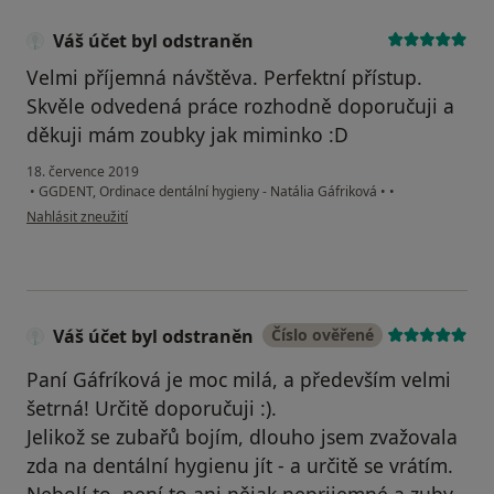
Váš účet byl odstraněn
Velmi příjemná návštěva. Perfektní přístup.
Skvěle odvedená práce rozhodně doporučuji a
děkuji mám zoubky jak miminko :D
18. července 2019
•
GGDENT, Ordinace dentální hygieny - Natália Gáfriková
•
•
podle názoru uživatele Váš účet byl odstraněn
Nahlásit zneužití
Váš účet byl odstraněn
Číslo ověřené
Paní Gáfríková je moc milá, a především velmi
šetrná! Určitě doporučuji :).
Jelikož se zubařů bojím, dlouho jsem zvažovala
zda na dentální hygienu jít - a určitě se vrátím.