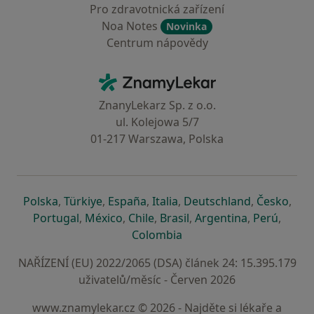
Pro zdravotnická zařízení
Noa Notes
Novinka
Centrum nápovědy
Kontakt
ZnamyLekar - Hlavní stránka
ZnanyLekarz Sp. z o.o.
ul. Kolejowa 5/7
01-217 Warszawa, Polska
se otevře v nové záložce
se otevře v nové záložce
se otevře v nové záložce
se otevře v nové záložce
se otevře v 
se o
Polska
,
Türkiye
,
España
,
Italia
,
Deutschland
,
Česko
,
se otevře v nové záložce
se otevře v nové záložce
se otevře v nové záložce
se otevře v nové záložc
se otevře v 
se ote
Portugal
,
México
,
Chile
,
Brasil
,
Argentina
,
Perú
,
se otevře v nové záložce
Colombia
NAŘÍZENÍ (EU) 2022/2065 (DSA) článek 24: 15.395.179
uživatelů/měsíc - Červen 2026
www.znamylekar.cz © 2026 - Najděte si lékaře a