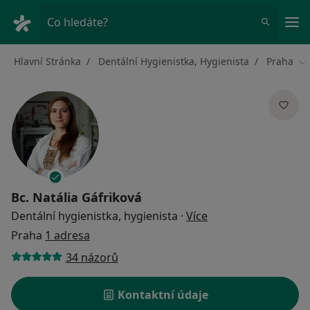
Hla
Co hledáte?
Hlavní Stránka
Dentální Hygienistka, Hygienista
Praha
Zm
Bc.
Natália Gáfriková
o specializacích
Dentální hygienistka, hygienista
·
Více
Praha
1 adresa
34 názorů
Kontaktní údaje