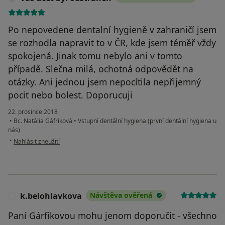
Po nepovedene dentalní hygieně v zahraničí jsem
se rozhodla napravit to v ČR, kde jsem téměř vždy
spokojená. Jinak tomu nebylo ani v tomto
případě. Slečna milá, ochotná odpovědět na
otázky. Ani jednou jsem nepocítila nepřijemný
pocit nebo bolest. Doporucuji
22. prosince 2018
•
Bc. Natália Gáfriková
•
Vstupní dentální hygiena (první dentální hygiena u
nás)
podle názoru uživatele Váš účet byl odstraněn
•
Nahlásit zneužití
k.belohlavkova
Návštěva ověřená
K
Paní Gárfikovou mohu jenom doporučit - všechno