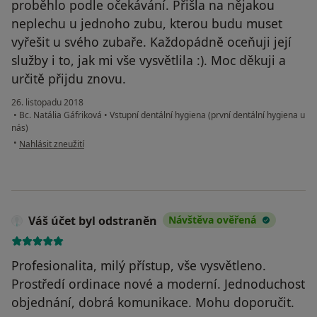
proběhlo podle očekávání. Přišla na nějakou
neplechu u jednoho zubu, kterou budu muset
vyřešit u svého zubaře. Každopádně oceňuji její
služby i to, jak mi vše vysvětlila :). Moc děkuji a
určitě přijdu znovu.
26. listopadu 2018
•
Bc. Natália Gáfriková
•
Vstupní dentální hygiena (první dentální hygiena u
nás)
podle názoru uživatele k.belohlavkova
•
Nahlásit zneužití
Váš účet byl odstraněn
Návštěva ověřená
Profesionalita, milý přístup, vše vysvětleno.
Prostředí ordinace nové a moderní. Jednoduchost
objednání, dobrá komunikace. Mohu doporučit.