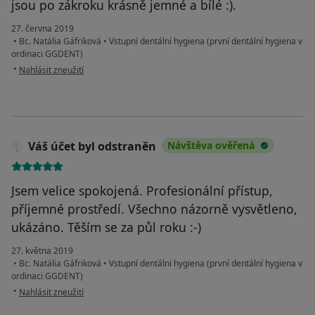
jsou po zákroku krásně jemné a bílé :).
27. června 2019
•
Bc. Natália Gáfriková
•
Vstupní dentální hygiena (první dentální hygiena v
ordinaci GGDENT)
podle názoru uživatele Váš účet byl odstraněn
•
Nahlásit zneužití
Váš účet byl odstraněn
Návštěva ověřená
Jsem velice spokojená. Profesionální přístup,
příjemné prostředí. Všechno názorně vysvětleno,
ukázáno. Těším se za půl roku :-)
27. května 2019
•
Bc. Natália Gáfriková
•
Vstupní dentální hygiena (první dentální hygiena v
ordinaci GGDENT)
podle názoru uživatele Váš účet byl odstraněn
•
Nahlásit zneužití