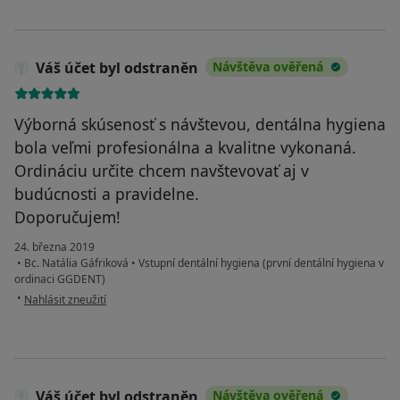
Váš účet byl odstraněn
Návštěva ověřená
Výborná skúsenosť s návštevou, dentálna hygiena
bola veľmi profesionálna a kvalitne vykonaná.
Ordináciu určite chcem navštevovať aj v
budúcnosti a pravidelne.
Doporučujem!
24. března 2019
•
Bc. Natália Gáfriková
•
Vstupní dentální hygiena (první dentální hygiena v
ordinaci GGDENT)
podle názoru uživatele Váš účet byl odstraněn
•
Nahlásit zneužití
Váš účet byl odstraněn
Návštěva ověřená