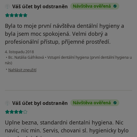
Váš účet byl odstraněn
Návštěva ověřená
Byla to moje první návštěva dentální hygieny a
byla jsem moc spokojená. Velmi dobrý a
profesionální přístup, příjemné prostředí.
4. listopadu 2018
•
Bc. Natália Gáfriková
•
Vstupní dentální hygiena (první dentální hygiena u
nás)
podle názoru uživatele Váš účet byl odstraněn
•
Nahlásit zneužití
Váš účet byl odstraněn
Návštěva ověřená
Uplne bezna, standardni dentalni hygiena. Nic
navic, nic min. Servis, chovani sl. hygienicky bylo