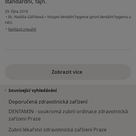
standardni, fajn.
29. října 2018
•
Bc. Natália Gáfriková
•
Vstupní dentální hygiena (první dentální hygiena u
nás)
podle názoru uživatele Váš účet byl odstraněn
•
Nahlásit zneužití
Zobrazit více
Související vyhledávání
Doporučená zdravotnická zařízení
DENTAMIN - soukromá zubní ordinace zdravotnická
zařízení Praze
Zubní lékařství zdravotnická zařízení Praze