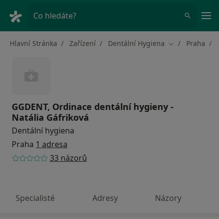
Hla
Co hledáte?
Hlavní Stránka
Zařízení
Dentální Hygiena
Praha
Změna města
GGDENT, Ordinace dentální hygieny -
Natália Gáfriková
Dentální hygiena
Praha
1 adresa
33 názorů
Specialisté
Adresy
Názory