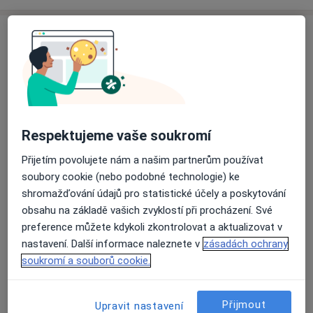
Názory o lékařích (33)
33 názorů
Recenze pacientů jsou pro nás
Respektujeme vaše soukromí
důležité. Specialisté nemají možnost
zaplatit za odstranění nebo změnu
Přijetím povolujete nám a našim partnerům používat
Další infor
recenze pacienta.
Další informace.
soubory cookie (nebo podobné technologie) ke
shromažďování údajů pro statistické účely a poskytování
obsahu na základě vašich zvyklostí při procházení. Své
preference můžete kdykoli zkontrolovat a aktualizovat v
nastavení. Další informace naleznete v
zásadách ochrany
soukromí a souborů cookie.
Hledejte v názorech
Přijmout
Upravit nastavení