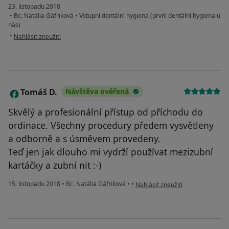
23. listopadu 2018
•
Bc. Natália Gáfriková
•
Vstupní dentální hygiena (první dentální hygiena u
nás)
podle názoru uživatele Váš účet byl odstraněn
•
Nahlásit zneužití
Tomáš D.
Návštěva ověřená
T
Skvělý a profesionální přístup od příchodu do
ordinace. Všechny procedury předem vysvětleny
a odborně a s úsměvem provedeny.
Teď jen jak dlouho mi vydrží používat mezizubní
kartáčky a zubní nit :-)
podle názoru uživatele Tomáš D.
15. listopadu 2018
•
Bc. Natália Gáfriková
•
•
Nahlásit zneužití