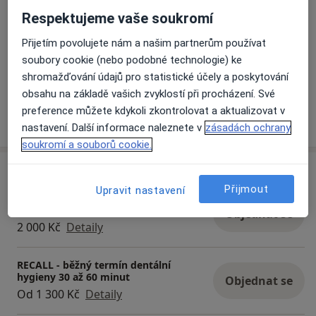
Respektujeme vaše soukromí
Přijetím povolujete nám a našim partnerům používat
soubory cookie (nebo podobné technologie) ke
Zobrazit galerii (9)
shromažďování údajů pro statistické účely a poskytování
obsahu na základě vašich zvyklostí při procházení. Své
preference můžete kdykoli zkontrolovat a aktualizovat v
Více
o zkušenostech
nastavení. Další informace naleznete v
zásadách ochrany
soukromí a souborů cookie.
Služby a ceník služeb
Přijmout
Upravit nastavení
1. kompletní vstupní dentální
hygiena
Objednat se
2 000 Kč
Detaily
RECALL - běžný termín dentální
hygieny 30 až 60 minut
Objednat se
Od 1 300 Kč
Detaily