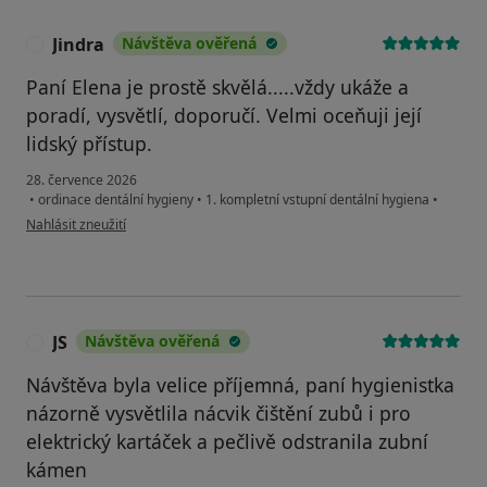
Jindra
Návštěva ověřená
J
Paní Elena je prostě skvělá.....vždy ukáže a
poradí, vysvětlí, doporučí. Velmi oceňuji její
lidský přístup.
28. července 2026
•
ordinace dentální hygieny
•
1. kompletní vstupní dentální hygiena
•
podle názoru uživatele Jindra
Nahlásit zneužití
JS
Návštěva ověřená
J
Návštěva byla velice příjemná, paní hygienistka
názorně vysvětlila nácvik čištění zubů i pro
elektrický kartáček a pečlivě odstranila zubní
kámen