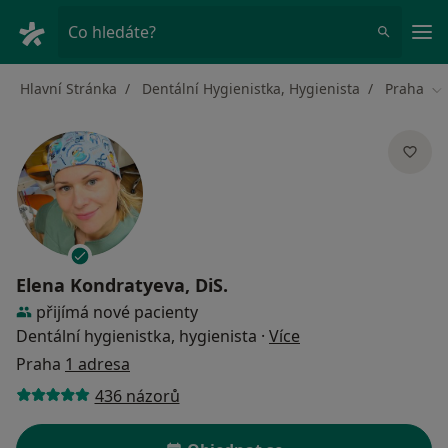
Hla
Co hledáte?
Hlavní Stránka
Dentální Hygienistka, Hygienista
Praha
Zm
Elena Kondratyeva, DiS.
přijímá nové pacienty
o specializacích
Dentální hygienistka, hygienista
·
Více
Praha
1 adresa
436 názorů