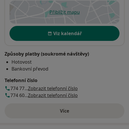
Přiblížit mapu
se otevře v nové záložce
Dostupnost
Viz kalendář
Způsoby platby (soukromé návštěvy)
Hotovost
Bankovní převod
Telefonní číslo
774 77...
Zobrazit telefonní číslo
774 60...
Zobrazit telefonní číslo
Více
o adrese