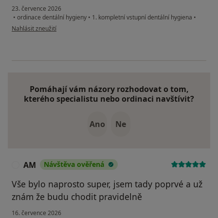
23. července 2026
•
ordinace dentální hygieny
•
1. kompletní vstupní dentální hygiena
•
podle názoru uživatele JS
Nahlásit zneužití
Pomáhají vám názory rozhodovat o tom,
kterého specialistu nebo ordinaci navštívit?
Ano
Ne
AM
Návštěva ověřená
A
Vše bylo naprosto super, jsem tady poprvé a už
znám že budu chodit pravidelně
16. července 2026