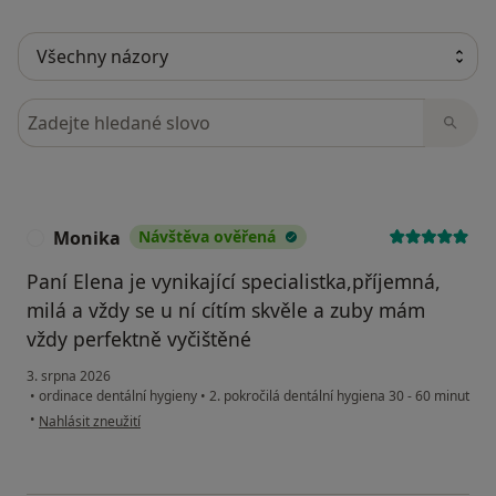
Hledejte v názorech
Monika
Návštěva ověřená
M
Paní Elena je vynikající specialistka,příjemná,
milá a vždy se u ní cítím skvěle a zuby mám
vždy perfektně vyčištěné
3. srpna 2026
•
ordinace dentální hygieny
•
2. pokročilá dentální hygiena 30 - 60 minut
podle názoru uživatele Monika
•
Nahlásit zneužití