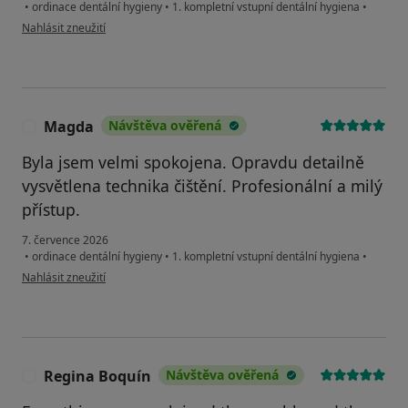
•
ordinace dentální hygieny
•
1. kompletní vstupní dentální hygiena
•
podle názoru uživatele AM
Nahlásit zneužití
Magda
Návštěva ověřená
M
Byla jsem velmi spokojena. Opravdu detailně
vysvětlena technika čištění. Profesionální a milý
přístup.
7. července 2026
•
ordinace dentální hygieny
•
1. kompletní vstupní dentální hygiena
•
podle názoru uživatele Magda
Nahlásit zneužití
Regina Boquín
Návštěva ověřená
R