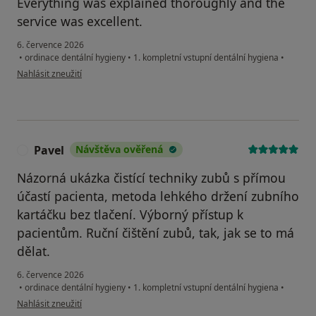
Everything was explained thoroughly and the
service was excellent.
6. července 2026
•
ordinace dentální hygieny
•
1. kompletní vstupní dentální hygiena
•
podle názoru uživatele Regina Boquín
Nahlásit zneužití
Pavel
Návštěva ověřená
P
Názorná ukázka čistící techniky zubů s přímou
účastí pacienta, metoda lehkého držení zubního
kartáčku bez tlačení. Výborný přístup k
pacientům. Ruční čištění zubů, tak, jak se to má
dělat.
6. července 2026
•
ordinace dentální hygieny
•
1. kompletní vstupní dentální hygiena
•
podle názoru uživatele Pavel
Nahlásit zneužití