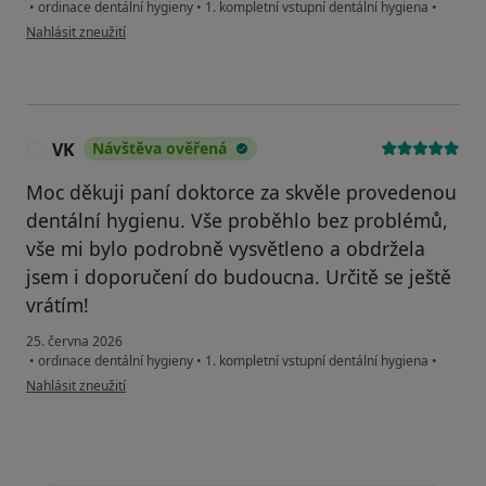
•
ordinace dentální hygieny
•
1. kompletní vstupní dentální hygiena
•
podle názoru uživatele JP
Nahlásit zneužití
VK
Návštěva ověřená
V
Moc děkuji paní doktorce za skvěle provedenou
dentální hygienu. Vše proběhlo bez problémů,
vše mi bylo podrobně vysvětleno a obdržela
jsem i doporučení do budoucna. Určitě se ještě
vrátím!
25. června 2026
•
ordinace dentální hygieny
•
1. kompletní vstupní dentální hygiena
•
podle názoru uživatele VK
Nahlásit zneužití