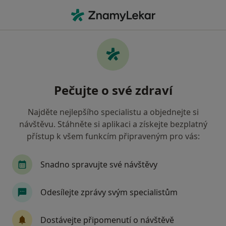
Hla
Odstranění Zubního Kamene • Praha, hl město Praha
Filtry
• 1
Mapa
Odstranění zubního kamene Praha
Pečujte o své zdraví
Jak řadíme výsledky vyhledávání?
Najděte nejlepšího specialistu a objednejte si
návštěvu. Stáhněte si aplikaci a získejte bezplatný
Jakého specialistu hledáte?
přístup k všem funkcím připraveným pro vás:
Dentální hygienistka, hygienista
Zubař
S
Snadno spravujte své návštěvy
Odesílejte zprávy svým specialistům
Dostávejte připomenutí o návštěvě