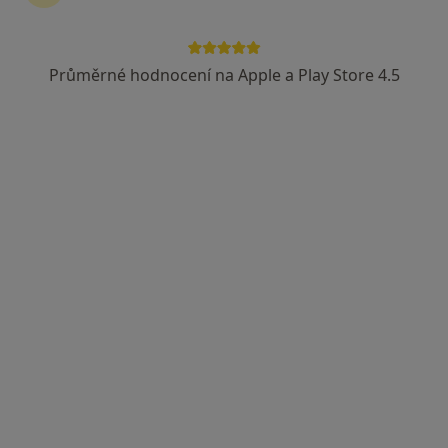
Průměrné hodnocení na Apple a Play Store 4.5
Bc. Sára Kučíková
Dentální hygienistka, hygienista
233 názorů
Doudova 652/10, Praha
•
Mapa
Ludana s.r.o.
Odstranění zubního kamene
2 600 Kč
Tento specialista nenabízí online rezervaci termínu na této adrese.
Rezervovat termín