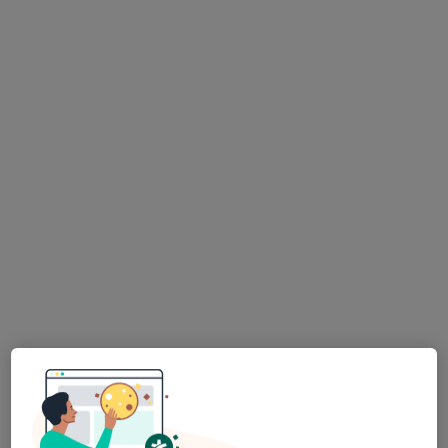
Elena Kondratyeva, DiS.
·
Více
Dentální hygienistka, hygienista
436 názorů
Bolzanova 1679/3, 2. poschodí vlevo, Praha
•
Mapa
ordinace dentální hygieny
Odstranění zubního kamene
Cena nebyla přidána
Tento specialista nenabízí online rezervaci termínu na této adrese.
Rezervovat termín