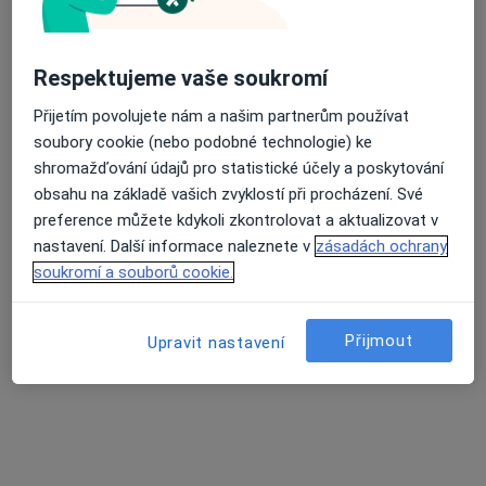
Respektujeme vaše soukromí
Přijetím povolujete nám a našim partnerům používat
Myroslava Dubyk
soubory cookie (nebo podobné technologie) ke
shromažďování údajů pro statistické účely a poskytování
·
Více
Dentální hygienistka, hygienista
obsahu na základě vašich zvyklostí při procházení. Své
2 názory
preference můžete kdykoli zkontrolovat a aktualizovat v
Legerova 43, Praha
•
Mapa
nastavení. Další informace naleznete v
zásadách ochrany
White Estetik
soukromí a souborů cookie.
Odstranění zubního kamene
Hrazeno pojišťovnou
Tento specialista nenabízí online rezervaci termínu na této adrese.
Přijmout
Upravit nastavení
Rezervovat termín