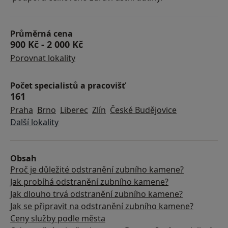
Průměrná cena
900 Kč
-
2 000 Kč
Porovnat lokality
Počet specialistů a pracovišť
161
Praha
Brno
Liberec
Zlín
České Budějovice
Další lokality
Obsah
Proč je důležité odstranění zubního kamene?
Jak probíhá odstranění zubního kamene?
Jak dlouho trvá odstranění zubního kamene?
Jak se připravit na odstranění zubního kamene?
Ceny služby podle města