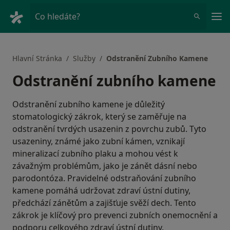
Hla
Co hledáte?
Hlavní Stránka
Služby
Odstranění Zubního Kamene
Odstranění zubního kamene
Odstranění zubního kamene je důležitý
stomatologický zákrok, který se zaměřuje na
odstranění tvrdých usazenin z povrchu zubů. Tyto
usazeniny, známé jako zubní kámen, vznikají
mineralizací zubního plaku a mohou vést k
závažným problémům, jako je zánět dásní nebo
parodontóza. Pravidelné odstraňování zubního
kamene pomáhá udržovat zdraví ústní dutiny,
předchází zánětům a zajišťuje svěží dech. Tento
zákrok je klíčový pro prevenci zubních onemocnění a
podporu celkového zdraví ústní dutiny.