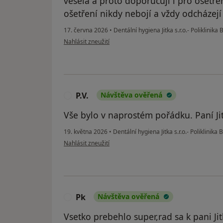
veselá a proto doporučuji i pro ošetře
ošetření nikdy nebojí a vždy odcháze
17. června 2026
•
Dentální hygiena Jitka s.r.o.- Poliklinika
podle názoru uživatele Milada
Nahlásit zneužití
P.V.
Návštěva ověřená
P
Vše bylo v naprostém pořádku. Paní Ji
19. května 2026
•
Dentální hygiena Jitka s.r.o.- Poliklinika
podle názoru uživatele P.V.
Nahlásit zneužití
Pk
Návštěva ověřená
P
Vsetko prebehlo super,rad sa k pani Jit