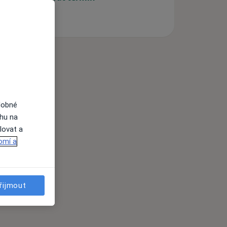
dobné
ahu na
lovat a
omí a
řijmout