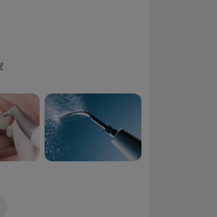
ř
zkušenostech