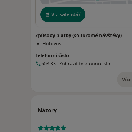
Dostupnost
Viz kalendář
Způsoby platby (soukromé návštěvy)
Hotovost
Telefonní číslo
608 33...
Zobrazit telefonní číslo
Více
o 
Názory