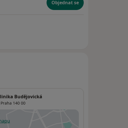
Objednat se
iklinika Budějovická
,
Praha
140 00
 mapu
 otevře v nové záložce