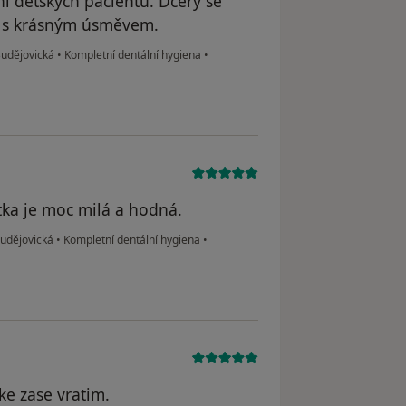
ní dětských pacientů. Dcery se
jí s krásným úsměvem.
 Budějovická
•
Kompletní dentální hygiena
•
tka je moc milá a hodná.
 Budějovická
•
Kompletní dentální hygiena
•
ke zase vratim.