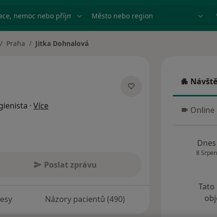
ace, nemoc nebo příjmení
Město nebo region
Praha
Jitka Dohnalová
Návště
Návštěva
o specializacích
gienista
·
Více
Online
Online 
Dnes
8 Srpen
Poslat zprávu
Tato
obj
esy
Názory pacientů (490)