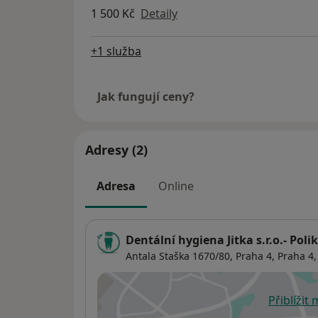
1 500 Kč
Detaily
+1 služba
Jak fungují ceny?
Adresy (2)
Adresa
Online
Dentální hygiena Jitka s.r.o.- Pol
Antala Staška 1670/80, Praha 4,
Praha 4
Přiblížit
se