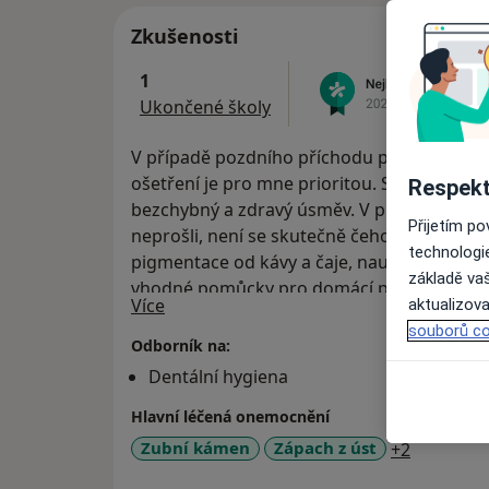
Zkušenosti
1
Ukončené školy
V případě pozdního příchodu prosím klepejt
ošetření je pro mne prioritou. Společnými
Respekt
bezchybný a zdravý úsměv. V případě, že jst
Přijetím p
neprošli, není se skutečně čeho obávat. O
technologi
pigmentace od kávy a čaje, naučím Vás spr
základě vaš
vhodné pomůcky pro domácí péči o Vaše zo
O mně
Více
aktualizova
souborů co
Odborník na:
Dentální hygiena
Hlavní léčená onemocnění
a11y_sr_
Zubní kámen
Zápach z úst
+2