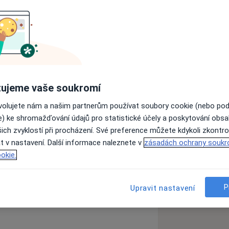
e. Spokojenost a komfort klientů při
 silami budeme pečovat o Váš
ujeme vaše soukromí
e ordinací dentální hygienistky nikdy
ovolujete nám a našim partnerům používat soubory cookie (nebo po
dstraním zubní kámen i nevzhledné
e) ke shromažďování údajů pro statistické účely a poskytování obs
ávné technice čištění zubů a vybereme
ich zvyklostí při procházení. Své preference můžete kdykoli zkontro
ubky.Těším se na Vaši návštěvu!
t v nastavení. Další informace naleznete v
zásadách ochrany soukr
okie.
P
Upravit nastavení
more_diseases