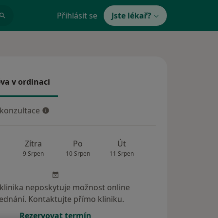
Přihlásit se
Jste lékař?
va v ordinaci
 v ordinaci
 konzultace
konzultace
Zítra
Po
Út
St
Čt
9 Srpen
10 Srpen
11 Srpen
12 Srpen
13 Srp
 klinika neposkytuje možnost online
ednání. Kontaktujte přímo kliniku.
Rezervovat termín