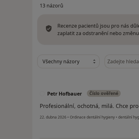
13 názorů
Recenze pacientů jsou pro nás důle
zaplatit za odstranění nebo změnu
Hledejte v ná
Petr Hofbauer
Číslo ověřené
P
Profesionální, ochotná, milá. Chce pro
22. dubna 2026
•
Ordinace dentální hygieny
•
dentální hy