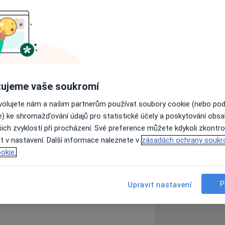
ygienistka s praxí na parodontologii se
 dásní. Svůj obor jsem vystudovala na
e a tato práce mě nesmírně baví.
každému pacientovi a bezbolestném
věkových kategorií, od nejmenších dětí,
ujeme vaše soukromí
vního zoubku, až po dospělé pacienty,
tvořit příjemné prostředí a pomoci
ovolujete nám a našim partnerům používat soubory cookie (nebo po
 nebo prostě jen nevědí, co čekat. Mě
ěvu.
e) ke shromažďování údajů pro statistické účely a poskytování obs
 prostor, kde se můžou uvolnit, zasmát
ich zvyklostí při procházení. Své preference můžete kdykoli zkontro
sle. Baví mě vidět ten rozdíl – když
t v nastavení. Další informace naleznete v
zásadách ochrany soukr
e to bylo vlastně fajn. A že se příště
okie.
P
Upravit nastavení