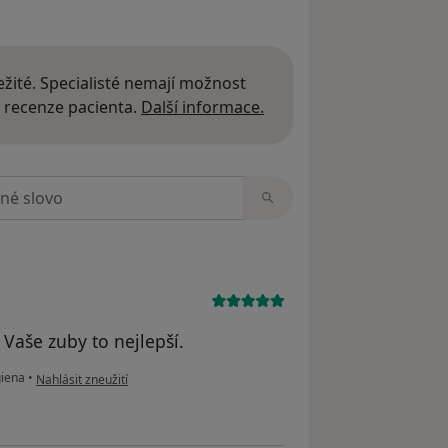
žité. Specialisté nemají možnost
Další informace o názor
 recenze pacienta.
Další informace.
zorech
 Vaše zuby to nejlepší.
podle názoru uživatele Petr Hofbauer
giena
•
Nahlásit zneužití