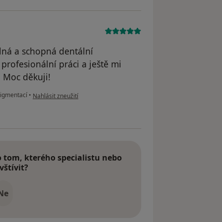
lná a schopná dentální
 profesionální práci a ještě mi
. Moc děkuji!
podle názoru uživatele Kateřina
pigmentací
•
Nahlásit zneužití
tom, kterého specialistu nebo
vštívit?
Ne