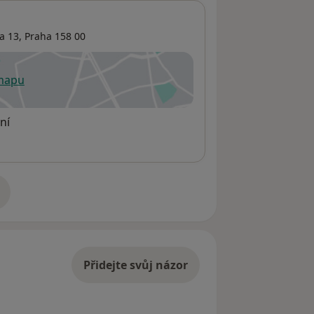
a 13
,
Praha
158 00
 mapu
 otevře v nové záložce
ní
adrese
Přidejte svůj názor