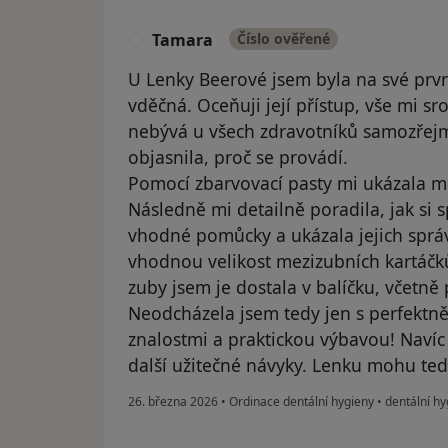
Tamara
Číslo ověřené
T
U Lenky Beerové jsem byla na své prvn
vděčná. Oceňuji její přístup, vše mi sro
nebývá u všech zdravotníků samozřejm
objasnila, proč se provádí.
Pomocí zbarvovací pasty mi ukázala mí
Následně mi detailně poradila, jak si s
vhodné pomůcky a ukázala jejich správ
vhodnou velikost mezizubních kartáčk
zuby jsem je dostala v balíčku, včetně 
Neodcházela jsem tedy jen s perfektně 
znalostmi a praktickou výbavou! Navíc
další užitečné návyky. Lenku mohu ted
26. března 2026
•
Ordinace dentální hygieny
•
dentální hy