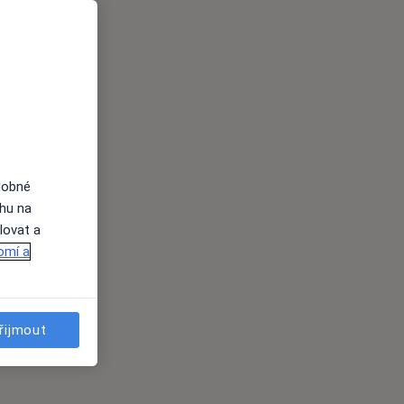
dobné
ahu na
lovat a
omí a
řijmout