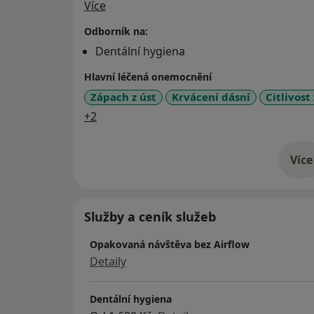
O mně
Více
Odborník na:
Dentální hygiena
Hlavní léčená onemocnění
Zápach z úst
Krvácení dásní
Citlivost
a11y_sr_more_diseases
+2
Více
o 
Služby a ceník služeb
Opakovaná návštěva bez Airflow
Detaily
Dentální hygiena