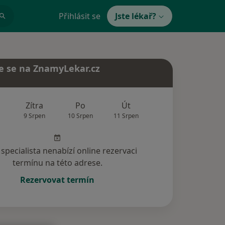
Přihlásit se
Jste lékař?
e se na ZnamyLekar.cz
Zítra
Po
Út
St
Čt
9 Srpen
10 Srpen
11 Srpen
12 Srpen
13 Srp
specialista nenabízí online rezervaci
termínu na této adrese.
Rezervovat termín