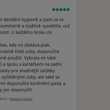
í dentální hygieně a jsem za to
zumitelně a trpělivě vysvětlila, což
ostí. U každého kroku mi
sta, kde mi zůstává plak.
právně čistit zuby, doporučila
né použití. Vybrala mi také
ů a spolu s kartáčkem na zadní
pasty pro snadnější začátky.
vyčištěnými zuby, ale také se
 mi doporučila konkrétní pasty a
y jen doporučit!
podle názoru uživatele Tamara
giena
•
Nahlásit zneužití