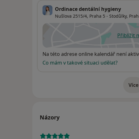
Ordinace dentální hygieny
Nušlova 2515/4, Praha 5 - Stodůlky,
Prah
Přiblížit
se
Dostupnost
Na této adrese online kalendář není aktiv
Co mám v takové situaci udělat?
Více
o 
Názory