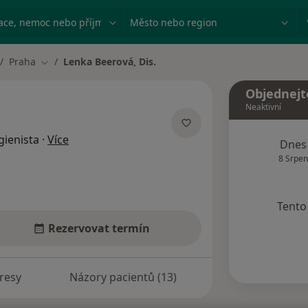
ace, nemoc nebo příjmení
Město nebo region
Praha
Lenka Beerová, Dis.
Změna města
Objednejt
Neaktivní
o specializacích
gienista
·
Více
Dnes
8 Srpen
Tento 
Rezervovat termín
resy
Názory pacientů (13)