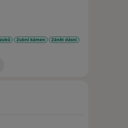
 zubů
Zubní kámen
Zánět dásní
zkušenostech