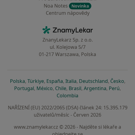
Noa Notes
Novinka
Centrum nápovědy
Kontakt
ZnamyLekar - Hlavní stránka
ZnanyLekarz Sp. z o.o.
ul. Kolejowa 5/7
01-217 Warszawa, Polska
se otevře v nové záložce
se otevře v nové záložce
se otevře v nové záložce
se otevře v nové záložce
se otevře v 
se o
Polska
,
Türkiye
,
España
,
Italia
,
Deutschland
,
Česko
,
se otevře v nové záložce
se otevře v nové záložce
se otevře v nové záložce
se otevře v nové záložc
se otevře v 
se ote
Portugal
,
México
,
Chile
,
Brasil
,
Argentina
,
Perú
,
se otevře v nové záložce
Colombia
NAŘÍZENÍ (EU) 2022/2065 (DSA) článek 24: 15.395.179
uživatelů/měsíc - Červen 2026
www.znamylekar.cz © 2026 - Najděte si lékaře a
objednejte se