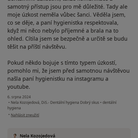
samotný přístup jsou pro mě důležité. Tady ale
moje úzkost neměla vůbec šanci. Věděla jsem,
co se děje, a paní hygienistka respektovala,
když mi něco nebylo příjemné a brala na to
ohled. Cítila jsem se bezpečně a určitě se budu
těšit na příští návštěvu.
Pokud někdo bojuje s tímto typem úzkostí,
pomohlo mi, že jsem před samotnou návštěvou
našla paní hygienistku na instagramu a
youtube.
6. srpna 2024
•
Nela Kozojedová, DiS.- Dentální hygiena Dobrý skus
•
dentální
hygiena
podle názoru uživatele Martina K.
•
Nahlásit zneužití
Nela Kozojedová