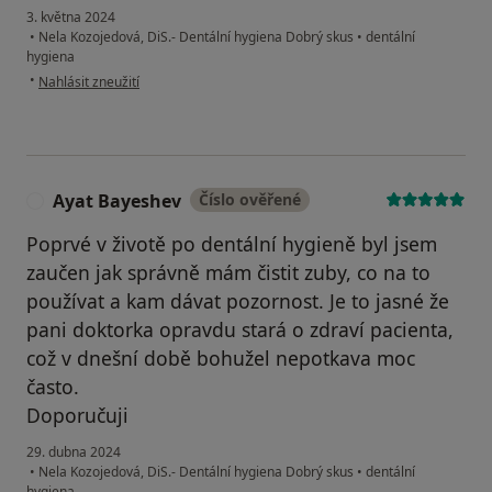
3. května 2024
•
Nela Kozojedová, DiS.- Dentální hygiena Dobrý skus
•
dentální
hygiena
podle názoru uživatele Jana Šmejkalová
•
Nahlásit zneužití
Ayat Bayeshev
Číslo ověřené
A
Poprvé v životě po dentální hygieně byl jsem
zaučen jak správně mám čistit zuby, co na to
používat a kam dávat pozornost. Je to jasné že
pani doktorka opravdu stará o zdraví pacienta,
což v dnešní době bohužel nepotkava moc
často.
Doporučuji
29. dubna 2024
•
Nela Kozojedová, DiS.- Dentální hygiena Dobrý skus
•
dentální
hygiena