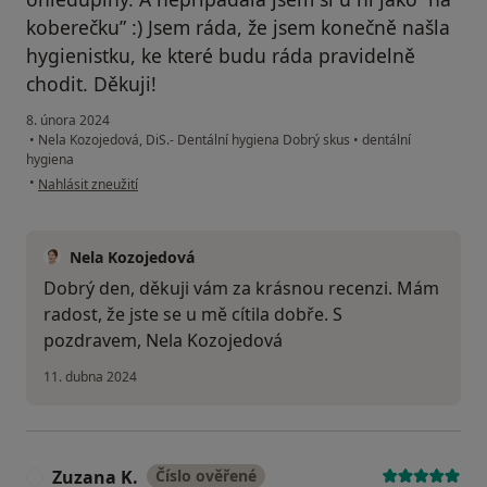
koberečku” :) Jsem ráda, že jsem konečně našla
hygienistku, ke které budu ráda pravidelně
chodit. Děkuji!
8. února 2024
•
Nela Kozojedová, DiS.- Dentální hygiena Dobrý skus
•
dentální
hygiena
podle názoru uživatele Jana P.
•
Nahlásit zneužití
Nela Kozojedová
Dobrý den, děkuji vám za krásnou recenzi. Mám
radost, že jste se u mě cítila dobře. S
pozdravem, Nela Kozojedová
11. dubna 2024
Zuzana K.
Číslo ověřené
Z