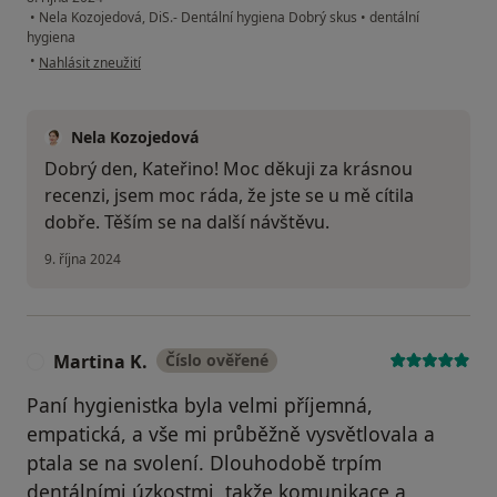
•
Nela Kozojedová, DiS.- Dentální hygiena Dobrý skus
•
dentální
hygiena
podle názoru uživatele Kateřina
•
Nahlásit zneužití
Nela Kozojedová
Dobrý den, Kateřino! Moc děkuji za krásnou
recenzi, jsem moc ráda, že jste se u mě cítila
dobře. Těším se na další návštěvu.
9. října 2024
Martina K.
Číslo ověřené
M
Paní hygienistka byla velmi příjemná,
empatická, a vše mi průběžně vysvětlovala a
ptala se na svolení. Dlouhodobě trpím
dentálními úzkostmi, takže komunikace a