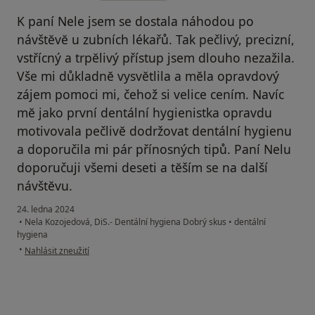
K paní Nele jsem se dostala náhodou po
návštĕvĕ u zubních lékařů. Tak pečlivý, precizní,
vstřícný a trpĕlivý přístup jsem dlouho nezažila.
Vše mi důkladnĕ vysvĕtlila a mĕla opravdový
zájem pomoci mi, čehož si velice cením. Navíc
mĕ jako první dentální hygienistka opravdu
motivovala pečlivĕ dodržovat dentální hygienu
a doporučila mi pár přínosných tipů. Paní Nelu
doporučuji všemi deseti a tĕším se na další
návštĕvu.
24. ledna 2024
•
Nela Kozojedová, DiS.- Dentální hygiena Dobrý skus
•
dentální
hygiena
podle názoru uživatele Zuzana K.
•
Nahlásit zneužití