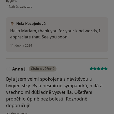
hygiena
podle názoru uživatele Mariam A.
•
Nahlásit zneužití
Nela Kozojedová
Hello Mariam, thank you for your kind words, I
appreciate that. See you soon!
11. dubna 2024
Anna J.
Číslo ověřené
A
Byla jsem velmi spokojená s návštěvou u
hygienistky. Byla nesmírně sympatická, milá a
všechno mi důkladně vysvětlila. Ošetření
proběhlo úplně bez bolesti. Rozhodně
doporučuji!
22. února 2024