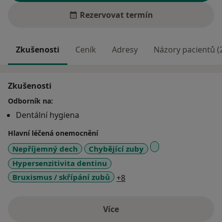
Rezervovat termín
Zkušenosti
Ceník
Adresy
Názory pacientů (
Zkušenosti
Odborník na:
Dentální hygiena
Hlavní léčená onemocnění
Nepříjemný dech
Chybějící zuby
Hypersenzitivita dentinu
a11y_sr_more_diseases
Bruxismus / skřípání zubů
+8
Více
o zkušenostech