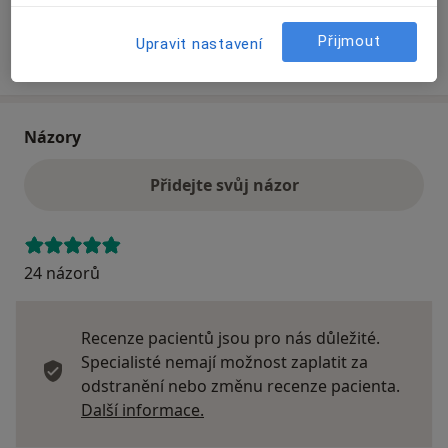
Přijmout
Upravit nastavení
Více
o adrese
Názory
Přidejte svůj názor
24 názorů
Recenze pacientů jsou pro nás důležité.
Specialisté nemají možnost zaplatit za
odstranění nebo změnu recenze pacienta.
Další informace o názorech
Další informace.