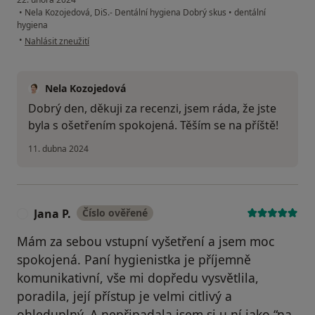
•
Nela Kozojedová, DiS.- Dentální hygiena Dobrý skus
•
dentální
hygiena
podle názoru uživatele Anna J.
•
Nahlásit zneužití
Nela Kozojedová
Dobrý den, děkuji za recenzi, jsem ráda, že jste
byla s ošetřením spokojená. Těším se na příště!
11. dubna 2024
Jana P.
Číslo ověřené
J
Mám za sebou vstupní vyšetření a jsem moc
spokojená. Paní hygienistka je příjemně
komunikativní, vše mi dopředu vysvětlila,
poradila, její přístup je velmi citlivý a
ohleduplný. A nepřipadala jsem si u ní jako “na