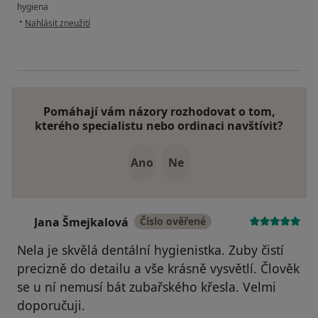
hygiena
podle názoru uživatele Michal Valenčík
•
Nahlásit zneužití
Pomáhají vám názory rozhodovat o tom,
kterého specialistu nebo ordinaci navštívit?
Ano
Ne
Jana Šmejkalová
Číslo ověřené
J
Nela je skvělá dentální hygienistka. Zuby čistí
precizně do detailu a vše krásně vysvětlí. Člověk
se u ní nemusí bát zubařského křesla. Velmi
doporučuji.