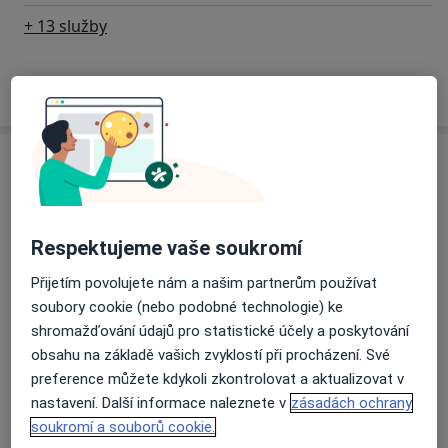
+ 13 služby
Jak fungují ceny?
Adresa
Nela Kozojedová, DiS.- Dentální hygiena
Dobrý skus
Respektujeme vaše soukromí
Vršovická 1214/75a,
1. Patro,
Praha 10
,
Praha
100
00
Přijetím povolujete nám a našim partnerům používat
soubory cookie (nebo podobné technologie) ke
shromažďování údajů pro statistické účely a poskytování
Přiblížit mapu
se otevře v nové záložce
obsahu na základě vašich zvyklostí při procházení. Své
preference můžete kdykoli zkontrolovat a aktualizovat v
Dostupnost
Na této adrese online kalendář není aktivní
nastavení. Další informace naleznete v
zásadách ochrany
soukromí a souborů cookie.
Co mám v takové situaci udělat?