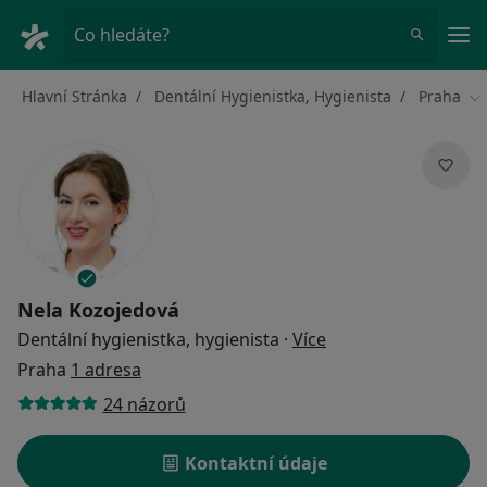
Hla
Co hledáte?
Hlavní Stránka
Dentální Hygienistka, Hygienista
Praha
Zm
Nela Kozojedová
o specializacích
Dentální hygienistka, hygienista
·
Více
Praha
1 adresa
24 názorů
Kontaktní údaje