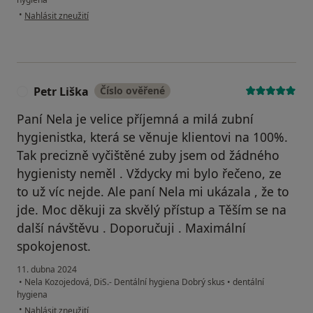
podle názoru uživatele Ayat Bayeshev
•
Nahlásit zneužití
Petr Liška
Číslo ověřené
P
Paní Nela je velice příjemná a milá zubní
hygienistka, která se věnuje klientovi na 100%.
Tak precizně vyčištěné zuby jsem od žádného
hygienisty neměl . Vždycky mi bylo řečeno, ze
to už víc nejde. Ale paní Nela mi ukázala , že to
jde. Moc děkuji za skvělý přístup a Těším se na
další návštěvu . Doporučuji . Maximální
spokojenost.
11. dubna 2024
•
Nela Kozojedová, DiS.- Dentální hygiena Dobrý skus
•
dentální
hygiena
podle názoru uživatele Petr Liška
•
Nahlásit zneužití