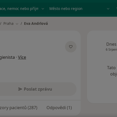
ace, nemoc nebo příjmení
Město nebo region
Praha
Eva Andrlová
Změna města
Dnes
6 Srpen
o specializacích
gienista
·
Více
Tato
obj
Poslat zprávu
zory pacientů (287)
Odpovědi (1)