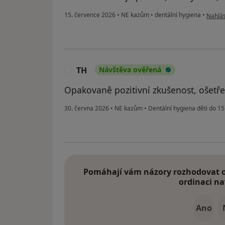
podle 
15. července 2026
•
NE kazům
•
dentální hygiena
•
Nahlás
TH
Návštěva ověřená
T
Opakovaně pozitivní zkušenost, ošetře
30. června 2026
•
NE kazům
•
Dentální hygiena děti do 15 
Pomáhají vám názory rozhodovat o 
ordinaci na
Ano