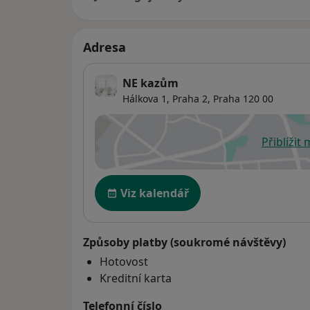
Adresa
NE kazům
Hálkova 1,
Praha 2
,
Praha
120 00
Přiblížit
se
Dostupnost
Viz kalendář
Způsoby platby (soukromé návštěvy)
Hotovost
Kreditní karta
Telefonní číslo