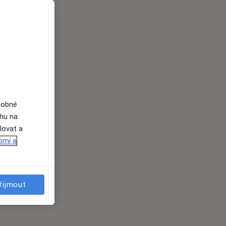
dobné
ahu na
lovat a
omí a
řijmout