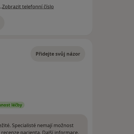
..
Zobrazit telefonní číslo
adrese
Přidejte svůj názor
nnost léčby
žité. Specialisté nemají možnost
Další informace o názor
 recenze pacienta.
Další informace.