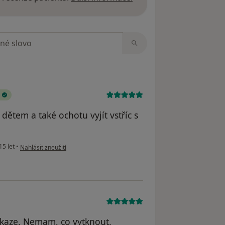
zorech
dětem a také ochotu vyjít vstříc s
podle názoru uživatele Petra Komendová
15 let
•
Nahlásit zneužití
,ukaze. Nemam, co vytknout.