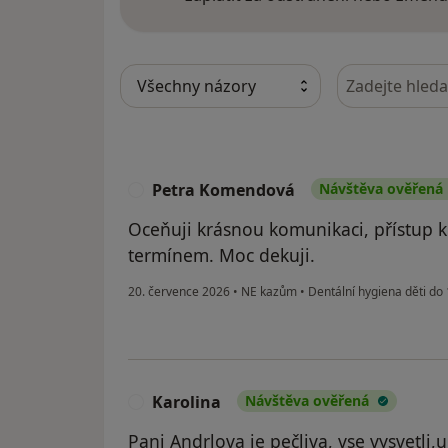
Hledejte v ná
Petra Komendová
Návštěva ověřená
P
Oceňuji krásnou komunikaci, přístup k 
termínem. Moc dekuji.
20. července 2026
•
NE kazům
•
Dentální hygiena děti do 
Karolina
Návštěva ověřená
K
Pani Andrlova je pečliva, vse vysvetli