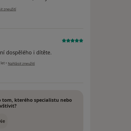
názoru uživatele Karolina
it zneužití
ní dospělého i dítěte.
podle názoru uživatele TH
let
•
Nahlásit zneužití
tom, kterého specialistu nebo
vštívit?
Ne