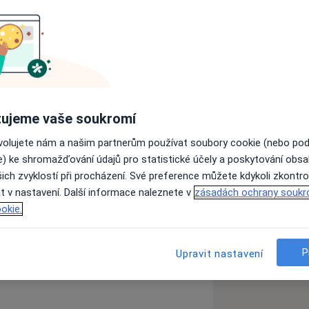
 odcházeli spokojeni a s úsměvem na
ení jen o spoustě krve a bolesti :-)
ujeme vaše soukromí
ovolujete nám a našim partnerům používat soubory cookie (nebo po
e) ke shromažďování údajů pro statistické účely a poskytování obs
ich zvyklostí při procházení. Své preference můžete kdykoli zkontro
t v nastavení. Další informace naleznete v
zásadách ochrany soukr
a11y_sr_more_diseases
se zuby
Nepříjemný dech
+1
okie.
P
Upravit nastavení