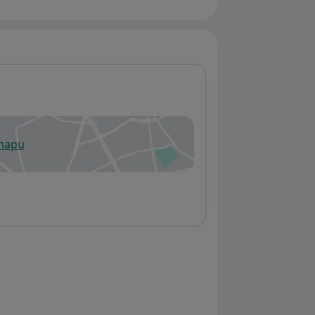
 mapu
 otevře v nové záložce