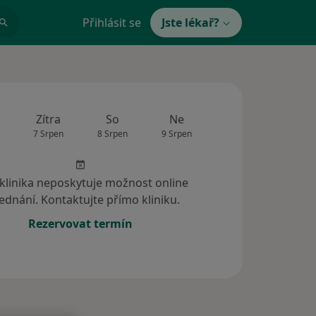
Přihlásit se
Jste lékař?
Zítra
So
Ne
Po
Út
7 Srpen
8 Srpen
9 Srpen
10 Srpen
11 Srp
 klinika neposkytuje možnost online
ednání. Kontaktujte přímo kliniku.
Rezervovat termín