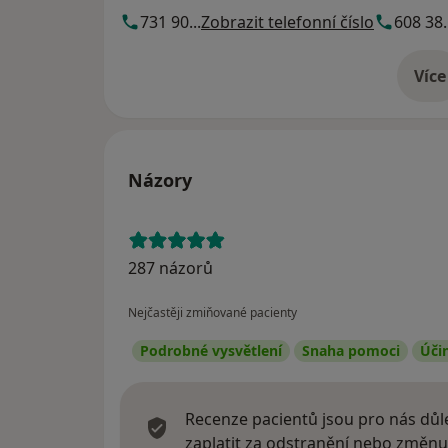
731 90...
Zobrazit telefonní číslo
608 38.
Více
o 
Názory
287 názorů
Nejčastěji zmiňované pacienty
Podrobné vysvětlení
Snaha pomoci
Úči
Recenze pacientů jsou pro nás důle
zaplatit za odstranění nebo změnu