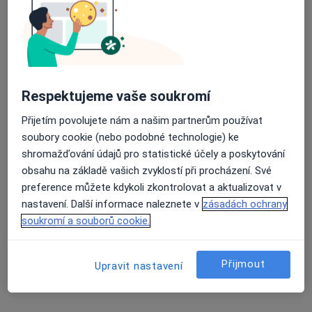
MUDr. Anastasiia Dimcha
·
Více
Flebolog, Chirurg, Proktolog
Průměrné hodnocení na Apple a Play Store 4.5
Adresa 1
Adresa 2
Respektujeme vaše soukromí
Hviezdoslavova, Praha
•
Mapa
Přijetím povolujete nám a našim partnerům používat
Palas Athena
soubory cookie (nebo podobné technologie) ke
Tento specialista nenabízí online rezervaci termínu na této adrese.
shromažďování údajů pro statistické účely a poskytování
obsahu na základě vašich zvyklostí při procházení. Své
Rezervovat termín
preference můžete kdykoli zkontrolovat a aktualizovat v
nastavení. Další informace naleznete v
zásadách ochrany
soukromí a souborů cookie.
Přijmout
Upravit nastavení