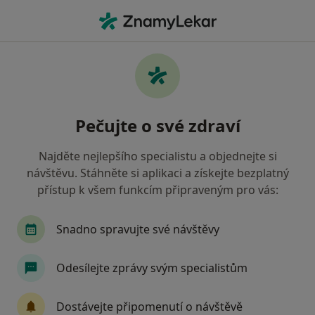
Hla
Ortoped • Praha 12, Praha, hl město Praha
Filtry
Mapa
Ortoped, Praha 12, Praha
Pečujte o své zdraví
Jak řadíme výsledky vyhledávání?
Najděte nejlepšího specialistu a objednejte si
návštěvu. Stáhněte si aplikaci a získejte bezplatný
Jakou pojišťovnu máte?
přístup k všem funkcím připraveným pro vás:
Všeobecná zdravotní pojišťovna
Zdravotní poj
Snadno spravujte své návštěvy
Odesílejte zprávy svým specialistům
Dostávejte připomenutí o návštěvě