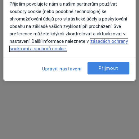
Přijetím povolujete nám a našim partnerům používat
soubory cookie (nebo podobné technologie) ke
shromažďování údajů pro statistické účely a poskytování
obsahu na základě vašich zvyklostí při procházení. Své
preference můžete kdykoli zkontrolovat a aktualizovat v
nastavení. Další informace naleznete v
zásadách ochrany
soukromí a souborů cookie.
MUDr. František Picek
Ortoped
Přijmout
Upravit nastavení
21 názorů
Adresa 1
Adresa 2
Poliklinika pod Marjánkou 1906/12, Praha
•
Mapa
Poliklinika pod Marjánkou
Tento specialista nenabízí online rezervaci termínu na této adrese.
Rezervovat termín