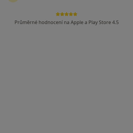
Průměrné hodnocení na Apple a Play Store 4.5
MUDr. Miloš Síbek
Ortoped
40 názorů
Adresa 1
Adresa 2
Karlovo náměstí 29, Praha
•
Mapa
Ortopedická ambulance Karlovo Náměstí, Keltia-Med, s.r.o.
Ortopedická konzultace
Hrazeno pojišťovnou
Tento specialista nenabízí online rezervaci termínu na této adrese.
Rezervovat termín