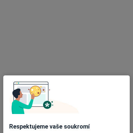
MUDr. Štefan Dojcsán
Ortoped
88 názorů
Adresa 1
Adresa 2
Tenisová 981, Praha
•
Mapa
Ortopedie Tenisová
Tento specialista nenabízí online rezervaci termínu na této adrese.
Rezervovat termín
Respektujeme vaše soukromí