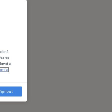
dobné
ahu na
lovat a
omí a
řijmout