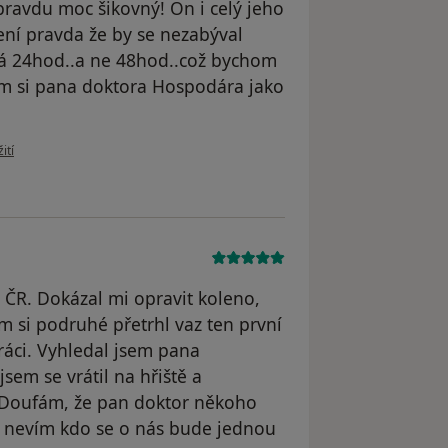
ravdu moc šikovný! On i celý jeho
není pravda že by se nezabýval
má 24hod..a ne 48hod..což bychom
žím si pana doktora Hospodára jako
uživatele M.
ití
 ČR. Dokázal mi opravit koleno,
m si podruhé přetrhl vaz ten první
ráci. Vyhledal jsem pana
sem se vrátil na hřiště a
. Doufám, že pan doktor někoho
k nevím kdo se o nás bude jednou