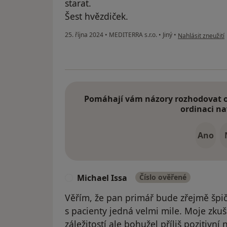
starat.
Šest hvězdiček.
podle názoru uživ
25. října 2024
•
MEDITERRA s.r.o.
•
Jiný
•
Nahlásit zneužití
Pomáhají vám názory rozhodovat o 
ordinaci na
Ano
Michael Issa
Číslo ověřené
M
Věřím, že pan primář bude zřejmě špič
s pacienty jedná velmi mile. Moje zku
záležitostí ale bohužel příliš pozitivní