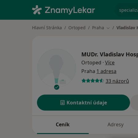
specializ
Hlavní Stránka
Ortoped
Praha
Vladislav
Změna města
MUDr.
Vladislav Hos
o speciali
Ortoped
·
Více
Praha
1 adresa
33 názorů
Kontaktní údaje
Ceník
Adresy