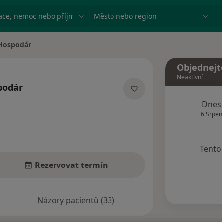
ace, nemoc nebo příjmení
Město nebo region
 Hospodár
Objednejt
Neaktivní
podár
zacích
Dnes
6 Srpen
Tento 
Rezervovat termín
Názory pacientů (33)