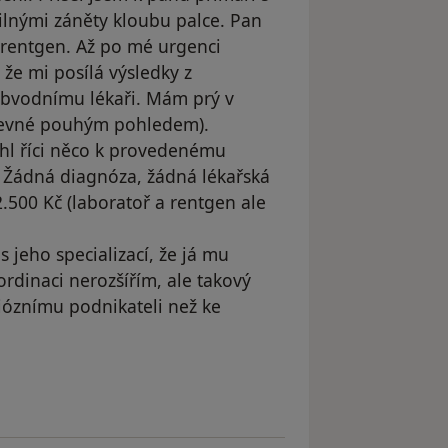
ilnými záněty kloubu palce. Pan
 rentgen. Až po mé urgenci
 že mi posílá výsledky z
 obvodnímu lékaři. Mám prý v
zjevné pouhým pohledem).
hl říci něco k provedenému
. Žádná diagnóza, žádná lékařská
.500 Kč (laboratoř a rentgen ale
 jeho specializací, že já mu
ordinaci nerozšířím, ale takový
rióznímu podnikateli než ke
ele Michael Issa