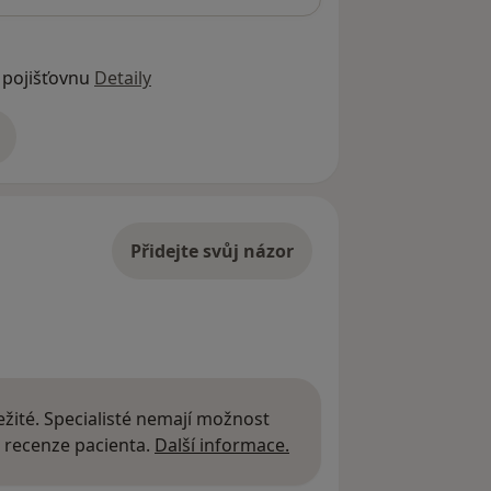
 pojišťovnu
Detaily
adrese
Přidejte svůj názor
žité. Specialisté nemají možnost
Další informace o názor
 recenze pacienta.
Další informace.