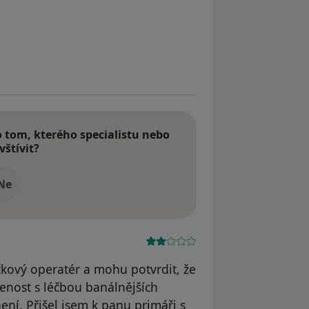
atele Havel
tom, kterého specialistu nebo
vštívit?
Ne
kový operatér a mohu potvrdit, že
šenost s léčbou banálnějších
 není. Přišel jsem k panu primáři s