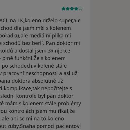
ACL na LK,koleno drželo super,ale
 chodidla jsem měl s kolenem
 pořádku,ale mediální plika mi
 schodů bez berlí. Pan doktor mi
koidů a dostal jsem 3xinjekce
o plně funkční.Že s kolenem
 po schodech,v koleně stále
v pracovní neschopnosti a asi už
pana doktora absolutně už
 komplikace,tak nepočítejte s
slední kontrole byl pan doktor
aké mám s kolenem stále problémy
dvou kontrolách jsem mu říkal,že
ale ani se mi na to koleno
nout zuby.Snaha pomoci pacientovi