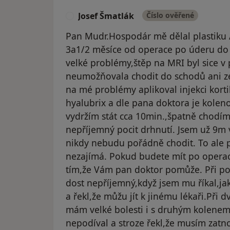
Josef Šmatlák
Číslo ověřené
J
Pan Mudr.Hospodár mě dělal plastiku 
3a1/2 měsíce od operace po úderu do
velké problémy,štěp na MRI byl sice v
neumožňovala chodit do schodů ani ze
na mé problémy aplikoval injekci korti
hyalubrix a dle pana doktora je kolen
vydržím stát cca 10min.,špatně chodím
nepříjemný pocit drhnutí. Jsem už 9m 
nikdy nebudu pořádně chodit. To ale 
nezajímá. Pokud budete mít po operaci
tím,že Vám pan doktor pomůže. Při po
dost nepříjemný,když jsem mu říkal,j
a řekl,že můžu jít k jinému lékaři.Při 
mám velké bolesti i s druhým kolenem,
nepodíval a stroze řekl,že musím zat