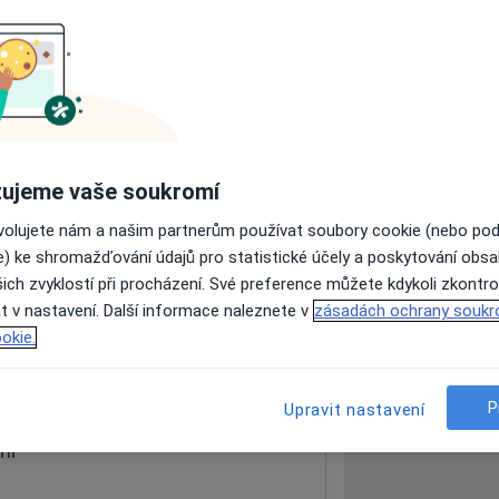
ách nejsou k dispozici
ádné informace o svých službách.
ujeme vaše soukromí
ovolujete nám a našim partnerům používat soubory cookie (nebo po
e) ke shromažďování údajů pro statistické účely a poskytování obs
ich zvyklostí při procházení. Své preference můžete kdykoli zkontro
t v nastavení. Další informace naleznete v
zásadách ochrany soukr
okie.
 mapu
 otevře v nové záložce
P
Upravit nastavení
ní