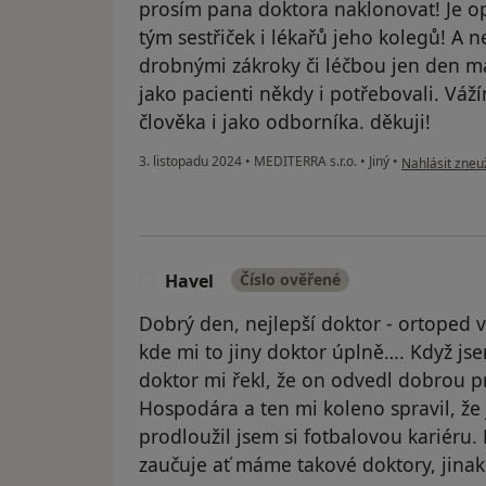
prosím pana doktora naklonovat! Je op
tým sestřiček i lékařů jeho kolegů! A 
drobnými zákroky či léčbou jen den 
jako pacienti někdy i potřebovali. Vá
člověka i jako odborníka. děkuji!
podle názoru 
3. listopadu 2024
•
MEDITERRA s.r.o.
•
Jiný
•
Nahlásit zneuž
Havel
Číslo ověřené
H
Dobrý den, nejlepší doktor - ortoped v
kde mi to jiny doktor úplně…. Když jse
doktor mi řekl, že on odvedl dobrou p
Hospodára a ten mi koleno spravil, že j
prodloužil jsem si fotbalovou kariéru
zaučuje ať máme takové doktory, jina