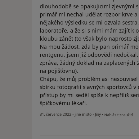
dlouhodobě se opakujícími zjevnými s
primář mi nechal udělat rozbor krve a
nějakého výsledku se mi ozvala sestra,
laboratoře, a že si s nimi mám zajít k
kloubu zánět (to však bylo naprosto 
Na mou žádost, zda by pan primář mo
rentgenu, jsem již odpovědi nedočkal
zpráva, žádný doklad na zaplacených 2
na pojišťovnu).
Chápu, že můj problém asi nesouvisel s
sbírku fotografií slavných sportovců v 
přístup by mi seděl spíše k nepříliš se
špičkovému lékaři.
podle názoru uživat
31. července 2022
•
jiné místo
•
Jiný
•
Nahlásit zneužití