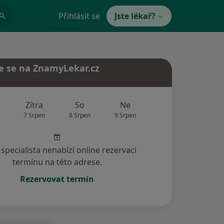
Přihlásit se
Jste lékař?
e se na ZnamyLekar.cz
Zítra
So
Ne
Po
Út
7 Srpen
8 Srpen
9 Srpen
10 Srpen
11 Srp
specialista nenabízí online rezervaci
termínu na této adrese.
Rezervovat termín