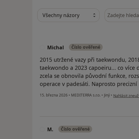
Hledejte v ná
Michal
Číslo ověřené
M
2015 utržené vazy při taekwondu, 2018
taekwondo a 2023 capoeiru... co více d
zcela se obnovila původní funkce, rozs
operace v padesáti. Naprosto precizní 
podle názoru u
15. března 2026
•
MEDITERRA s.r.o.
•
Jiný
•
Nahlásit zneuži
M.
Číslo ověřené
M