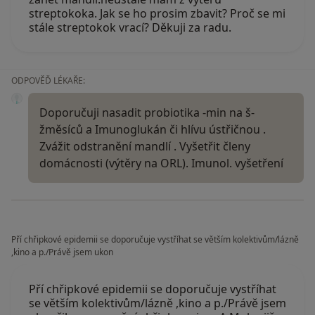
streptokoka. Jak se ho prosim zbavit? Proč se mi
stále streptokok vrací? Děkuji za radu.
ODPOVĚĎ LÉKAŘE:
Doporučuji nasadit probiotika -min na š-
žměsíců a Imunoglukán či hlívu ústřičnou .
Zvážit odstranění mandlí . Vyšetřit členy
domácnosti (výtěry na ORL). Imunol. vyšetření
Pří chřipkové epidemii se doporučuje vystříhat se větším kolektivům/lázně
,kino a p./Právě jsem ukon
Pří chřipkové epidemii se doporučuje vystříhat
se větším kolektivům/lázně ,kino a p./Právě jsem