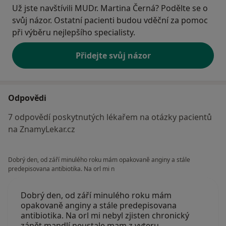
Už jste navštívili MUDr. Martina Černá? Podělte se o
svůj názor. Ostatní pacienti budou vděční za pomoc
při výběru nejlepšího specialisty.
Přidejte svůj názor
Odpovědi
7 odpovědí poskytnutých lékařem na otázky pacientů
na ZnamyLekar.cz
Dobrý den, od září minulého roku mám opakovaně anginy a stále
predepisovana antibiotika. Na orl mi n
Dobrý den, od září minulého roku mám
opakovaně anginy a stále predepisovana
antibiotika. Na orl mi nebyl zjisten chronický
zánět mandlí.neustale mam z vyteru