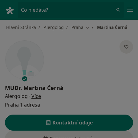
Hla
Co hledáte?
Hlavní Stránka
Alergolog
Praha
Martina Černá
Změna města
MUDr.
Martina Černá
o specializacích
Alergolog
·
Více
Praha
1 adresa
Kontaktní údaje