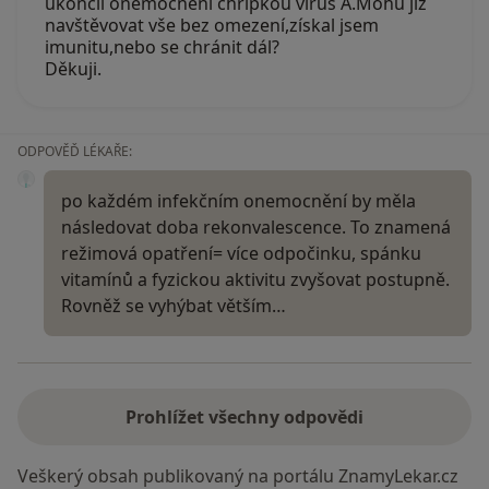
ukončil onemocnění chřipkou virus A.Mohu již
navštěvovat vše bez omezení,získal jsem
imunitu,nebo se chránit dál?
Děkuji.
ODPOVĚĎ LÉKAŘE:
po každém infekčním onemocnění by měla
následovat doba rekonvalescence. To znamená
režimová opatření= více odpočinku, spánku
vitamínů a fyzickou aktivitu zvyšovat postupně.
Rovněž se vyhýbat větším…
Prohlížet všechny odpovědi
Veškerý obsah publikovaný na portálu ZnamyLekar.cz