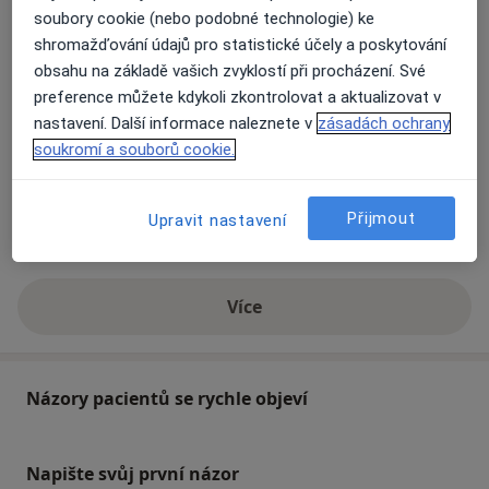
soubory cookie (nebo podobné technologie) ke
Přiblížit mapu
se otevře v nové záložce
shromažďování údajů pro statistické účely a poskytování
obsahu na základě vašich zvyklostí při procházení. Své
Dostupnost
Na této adrese online kalendář není aktivní
preference můžete kdykoli zkontrolovat a aktualizovat v
nastavení. Další informace naleznete v
zásadách ochrany
Co mám v takové situaci udělat?
soukromí a souborů cookie.
Způsoby platby (soukromé návštěvy)
Přijmout
Na teto adrese lékař přijímá pacienty na pojišťovnu
Upravit nastavení
Detaily
Více
o adrese
Názory pacientů se rychle objeví
Napište svůj první názor