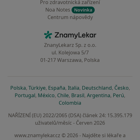
Pro zdravotnická zařízení
Noa Notes
Novinka
Centrum nápovědy
Kontakt
ZnamyLekar - Hlavní stránka
ZnanyLekarz Sp. z o.o.
ul. Kolejowa 5/7
01-217 Warszawa, Polska
se otevře v nové záložce
se otevře v nové záložce
se otevře v nové záložce
se otevře v nové záložce
se otevře v 
se o
Polska
,
Türkiye
,
España
,
Italia
,
Deutschland
,
Česko
,
se otevře v nové záložce
se otevře v nové záložce
se otevře v nové záložce
se otevře v nové záložc
se otevře v 
se ote
Portugal
,
México
,
Chile
,
Brasil
,
Argentina
,
Perú
,
se otevře v nové záložce
Colombia
NAŘÍZENÍ (EU) 2022/2065 (DSA) článek 24: 15.395.179
uživatelů/měsíc - Červen 2026
www.znamylekar.cz © 2026 - Najděte si lékaře a