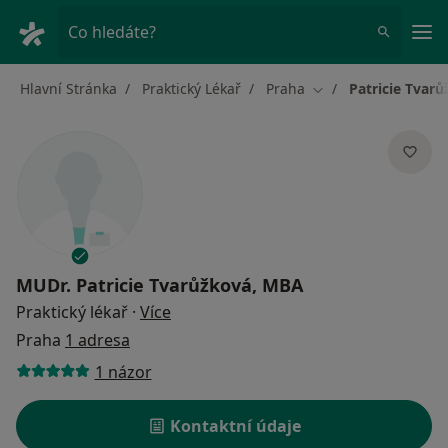
Hla
Co hledáte?
Hlavní Stránka
Praktický Lékař
Praha
Patricie Tvar
Změna města
MUDr.
Patricie Tvarůžková, MBA
o specializacích
Praktický lékař
·
Více
Praha
1 adresa
1 názor
Kontaktní údaje