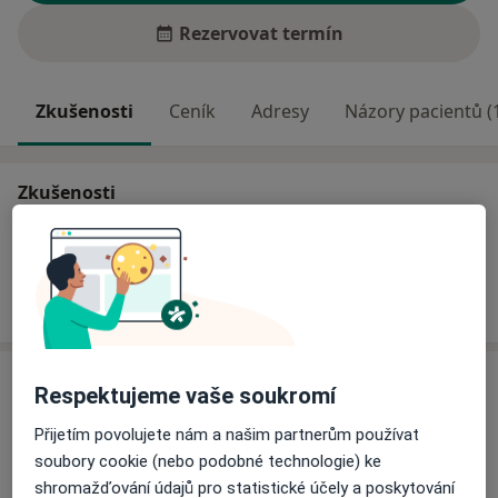
Rezervovat termín
Zkušenosti
Ceník
Adresy
Názory pacientů (
Zkušenosti
Odborník na:
Vnitřní lékařství - interna
Všeobecný praktický lékař
Pracovní lékařství
Služby a ceník služeb
Respektujeme vaše soukromí
Celkové vyšetření
Přijetím povolujete nám a našim partnerům používat
Detaily
soubory cookie (nebo podobné technologie) ke
shromažďování údajů pro statistické účely a poskytování