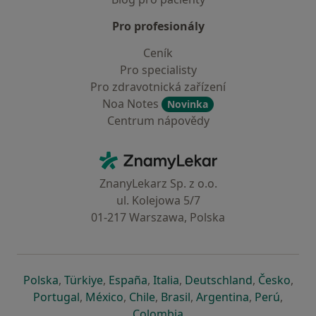
Pro profesionály
Ceník
Pro specialisty
Pro zdravotnická zařízení
Noa Notes
Novinka
Centrum nápovědy
Kontakt
ZnamyLekar - Hlavní stránka
ZnanyLekarz Sp. z o.o.
ul. Kolejowa 5/7
01-217 Warszawa, Polska
se otevře v nové záložce
se otevře v nové záložce
se otevře v nové záložce
se otevře v nové záložce
se otevře v 
se o
Polska
,
Türkiye
,
España
,
Italia
,
Deutschland
,
Česko
,
se otevře v nové záložce
se otevře v nové záložce
se otevře v nové záložce
se otevře v nové záložc
se otevře v 
se ote
Portugal
,
México
,
Chile
,
Brasil
,
Argentina
,
Perú
,
se otevře v nové záložce
Colombia