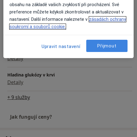
Diagnostické testy
obsahu na základě vašich zvyklostí při procházení. Své
Detaily
preference můžete kdykoli zkontrolovat a aktualizovat v
nastavení. Další informace naleznete v
zásadách ochrany
soukromí a souborů cookie.
Ekg - elektrokardiografie
Detaily
Přijmout
Upravit nastavení
Fyzikální vyšetření
Detaily
Hladina glukózy v krvi
Detaily
+ 9 služby
Jak fungují ceny?