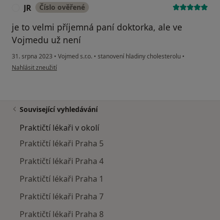
JR
Číslo ověřené
J
je to velmi příjemná paní doktorka, ale ve
Vojmedu už není
31. srpna 2023
•
Vojmed s.r.o.
•
stanovení hladiny cholesterolu
•
podle názoru uživatele JR
Nahlásit zneužití
Související vyhledávání
Praktičtí lékaři v okolí
Praktičtí lékaři Praha 5
Praktičtí lékaři Praha 4
Praktičtí lékaři Praha 1
Praktičtí lékaři Praha 7
Praktičtí lékaři Praha 8