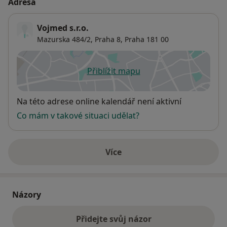
Adresa
Vojmed s.r.o.
Mazurska 484/2,
Praha 8
,
Praha
181 00
Přiblížit mapu
se otevře v nové záložce
Dostupnost
Na této adrese online kalendář není aktivní
Co mám v takové situaci udělat?
Více
o adrese
Názory
Přidejte svůj názor