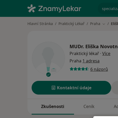
specializ
Hlavní Stránka
Praktický Lékař
Praha
Eli
Změna m
MUDr.
Eliška Novot
o sp
Praktický lékař
·
Více
Praha
1 adresa
6 názorů
Kontaktní údaje
Zkušenosti
Ceník
A