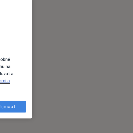
dobné
ahu na
lovat a
omí a
řijmout