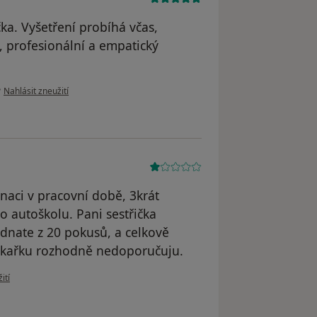
čka. Vyšetření probíhá včas,
í, profesionální a empatický
podle názoru uživatele Barbora Samková
•
Nahlásit zneužití
naci v pracovní době, 3krát
o autoškolu. Pani sestřička
ednate z 20 pokusů, a celkově
Lékařku rozhodně nedoporučuju.
živatele K.L
ití