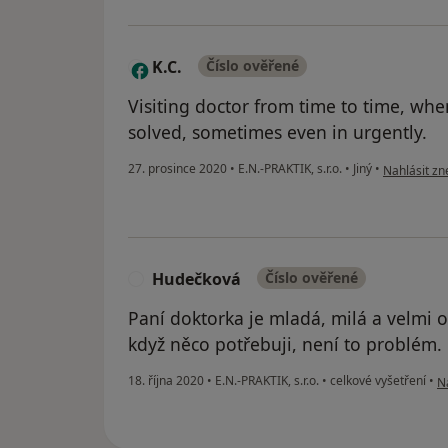
K.C.
Číslo ověřené
K
Visiting doctor from time to time, wh
solved, sometimes even in urgently.
podle názor
27. prosince 2020
•
E.N.-PRAKTIK, s.r.o.
•
Jiný
•
Nahlásit zne
Hudečková
Číslo ověřené
H
Paní doktorka je mladá, milá a velmi 
když něco potřebuji, není to problém.
po
18. října 2020
•
E.N.-PRAKTIK, s.r.o.
•
celkové vyšetření
•
Na