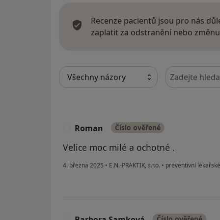
Recenze pacientů jsou pro nás důle
zaplatit za odstranění nebo změnu
Hledejte v ná
Roman
Číslo ověřené
R
Velice moc milé a ochotné .
4. března 2025
•
E.N.-PRAKTIK, s.r.o.
•
preventivní lékařské
Barbora Samková
Číslo ověřené
B