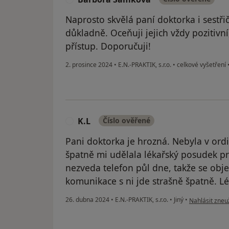
Naprosto skvělá paní doktorka i sestři
důkladně. Oceňuji jejich vždy pozitivn
přístup. Doporučuji!
2. prosince 2024
•
E.N.-PRAKTIK, s.r.o.
•
celkové vyšetření
K.L
Číslo ověřené
K
Pani doktorka je hrozná. Nebyla v ordi
špatně mi udělala lékařský posudek pr
nezveda telefon půl dne, takže se obj
komunikace s ni jde strašně špatně. 
podle názoru u
26. dubna 2024
•
E.N.-PRAKTIK, s.r.o.
•
Jiný
•
Nahlásit zneuž