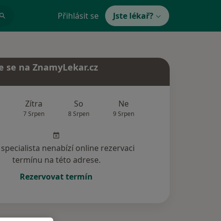
Přihlásit se
Jste lékař?
e se na ZnamyLekar.cz
Zítra
So
Ne
Po
Út
7 Srpen
8 Srpen
9 Srpen
10 Srpen
11 Srp
specialista nenabízí online rezervaci
termínu na této adrese.
Rezervovat termín