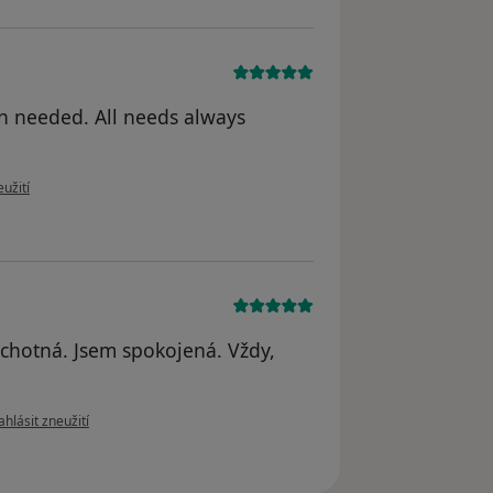
en needed. All needs always
u uživatele K.C.
užití
ochotná. Jsem spokojená. Vždy,
dle názoru uživatele Hudečková
hlásit zneužití