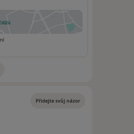
 mapu
 otevře v nové záložce
ní
adrese
Přidejte svůj názor