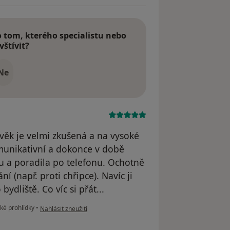
tom, kterého specialistu nebo
vštívit?
Ne
věk je velmi zkušená a na vysoké
munikativní a dokonce v době
du a poradila po telefonu. Ochotně
í (např. proti chřipce). Navíc ji
dliště. Co víc si přát...
podle názoru uživatele Petr HEINCL
ké prohlídky
•
Nahlásit zneužití