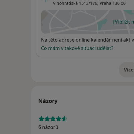
Vinohradská 1513/176,
Praha
130 00
Přiblížit
se
Dostupnost
Na této adrese online kalendář není aktiv
Co mám v takové situaci udělat?
Více
o 
Názory
6 názorů