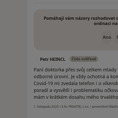
Pomáhají vám názory rozhodovat o 
ordinaci na
Ano
Petr HEINCL
Číslo ověřené
P
Paní doktorka přes svůj celkem mlady 
odborné úrovni. Je vždy ochotná a ko
Covid-19 mi zvedala telefon i o víken
poradí a vysvětlí i problematiku očkován
mám v krátkém dosahu mého trvalého by
1. listopadu 2023
•
E.N.-PRAKTIK, s.r.o.
•
preventivní lékařs