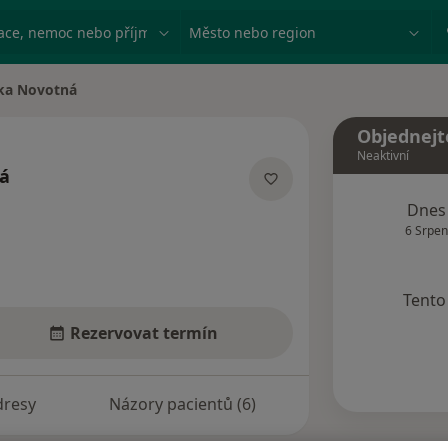
ace, nemoc nebo příjmení
Město nebo region
ška Novotná
ěsta
Objednejt
Neaktivní
ná
ecializacích
Dnes
6 Srpen
Tento 
Rezervovat termín
dresy
Názory pacientů (6)