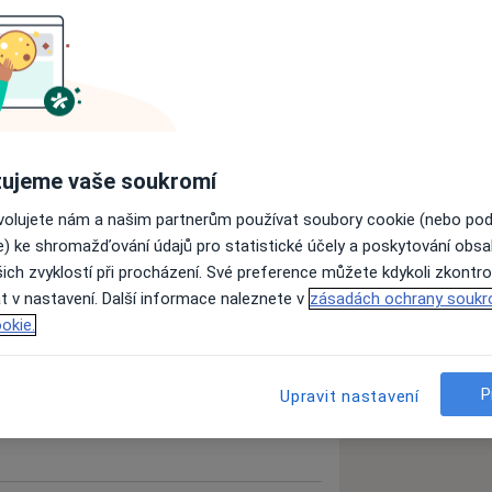
ů, léčba chronických onemocnění
obrazovacích metod
 (např. arteriální hypertenze,
ická žilní insuficience, poruchy spánku
ujeme vaše soukromí
rových onemocnění
ovolujete nám a našim partnerům používat soubory cookie (nebo po
e) ke shromažďování údajů pro statistické účely a poskytování obs
í proti tetanu), očkování pro
ich zvyklostí při procházení. Své preference můžete kdykoli zkontro
ky mimo očkování proti žluté zimnici)
t v nastavení. Další informace naleznete v
zásadách ochrany soukr
ké, mimořádné, výstupní prohlídky)
okie.
ednání pro imobilní a těžce nemocné
P
Upravit nastavení
 emailem a jeho následné vyzvednutí
ištění, cizinci, výkony nehrazené ze