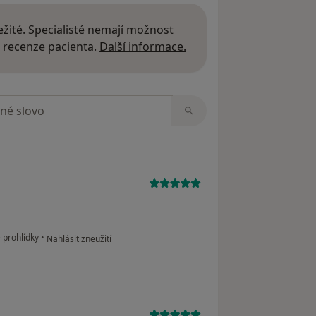
žité. Specialisté nemají možnost
Další informace o názor
 recenze pacienta.
Další informace.
zorech
podle názoru uživatele Roman
 prohlídky
•
Nahlásit zneužití