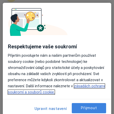
David Vencour
Průměrné hodnocení na Apple a Play Store 4.5
Internista
Boršov nad Vltavou
Jitka Pokorná
Respektujeme vaše soukromí
Internista
Přijetím povolujete nám a našim partnerům používat
Braňany
soubory cookie (nebo podobné technologie) ke
shromažďování údajů pro statistické účely a poskytování
obsahu na základě vašich zvyklostí při procházení. Své
Eva Kotulánová
preference můžete kdykoli zkontrolovat a aktualizovat v
nastavení. Další informace naleznete v
zásadách ochrany
Internista
soukromí a souborů cookie.
Braňany
Přijmout
Jan Molovčák
Upravit nastavení