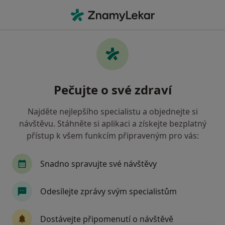
Hla
Co hledáte?
Hlavní Stránka
Služby
Test Hladiny Glukózy V Krvi
Test hladiny glukózy v krvi -
Pečujte o své zdraví
informace, specialisté, otázky a
odpovědi
Najděte nejlepšího specialistu a objednejte si
návštěvu. Stáhněte si aplikaci a získejte bezplatný
přístup k všem funkcím připraveným pro vás:
Snadno spravujte své návštěvy
Informace
Odesílejte zprávy svým specialistům
Odborníci
Dostávejte připomenutí o návštěvě