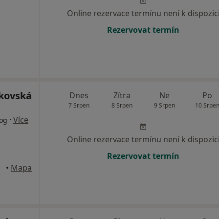
Online rezervace termínu není k dispozic
Rezervovat termín
kovská
Dnes
Zítra
Ne
Po
7 Srpen
8 Srpen
9 Srpen
10 Srpe
·
Více
log
Online rezervace termínu není k dispozic
Rezervovat termín
raha
•
Mapa