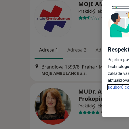
MOJE AMBULANCE
Praktický lékař
11 názorů
Respekt
Adresa 1
Adresa 2
Adresa 3
Přijetím p
Brandlova 1599/8, Praha
•
Mapa
technologi
MOJE AMBULANCE a.s.
základě vaš
aktualizova
souborů co
MUDr. Andrea
Prokopiusová
Praktický lékař
53 názorů