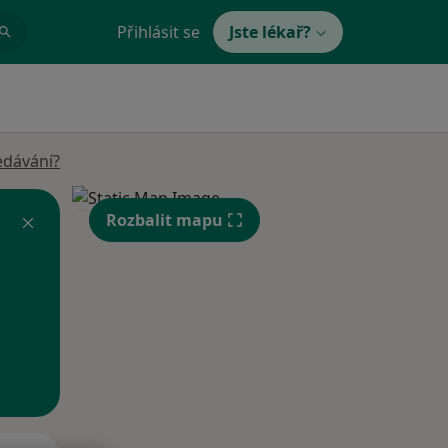
Přihlásit se
Jste lékař?
edávání?
Rozbalit mapu