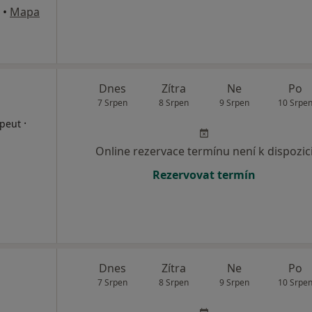
•
Mapa
Dnes
Zítra
Ne
Po
7 Srpen
8 Srpen
9 Srpen
10 Srpe
·
apeut
Online rezervace termínu není k dispozic
Rezervovat termín
Dnes
Zítra
Ne
Po
7 Srpen
8 Srpen
9 Srpen
10 Srpe