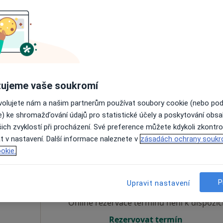
 a.s.
Dnes
Zítra
Ne
Po
7 Srpen
8 Srpen
9 Srpen
10 Srpe
Online rezervace termínu není k dispozic
Zobrazit profil
ujeme vaše soukromí
ovolujete nám a našim partnerům používat soubory cookie (nebo po
e) ke shromažďování údajů pro statistické účely a poskytování obs
ich zvyklostí při procházení. Své preference můžete kdykoli zkontro
t v nastavení. Další informace naleznete v
zásadách ochrany soukr
okie.
Dnes
Zítra
Ne
Po
7 Srpen
8 Srpen
9 Srpen
10 Srpe
P
Upravit nastavení
Online rezervace termínu není k dispozic
Rezervovat termín