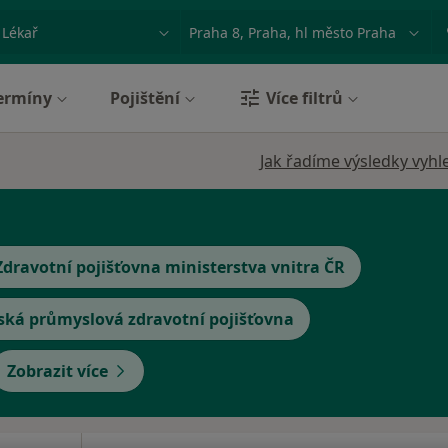
ace, nemoc nebo příjmení
Město nebo region
ermíny
Pojištění
Více filtrů
Jak řadíme výsledky vyhl
Zdravotní pojišťovna ministerstva vnitra ČR
ská průmyslová zdravotní pojišťovna
Zobrazit více