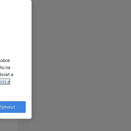
Út
St
Čt
n
11 Srpen
12 Srpen
13 Srpen
i
dobné
ahu na
lovat a
omí a
Út
St
Čt
n
11 Srpen
12 Srpen
13 Srpen
řijmout
i