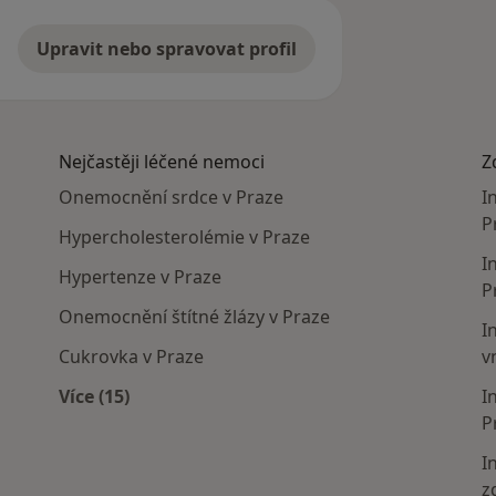
Upravit nebo spravovat profil
Nejčastěji léčené nemoci
Z
Onemocnění srdce v Praze
I
P
Hypercholesterolémie v Praze
I
Hypertenze v Praze
P
Onemocnění štítné žlázy v Praze
I
Cukrovka v Praze
v
Více (15)
I
Více v kategorii: Nejčastěji léčené nemoci
P
I
z