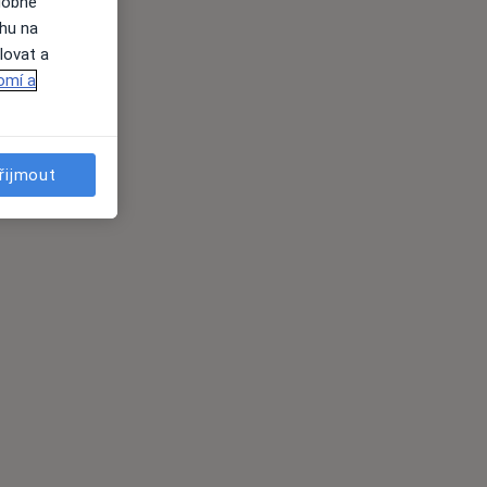
dobné
ahu na
lovat a
omí a
řijmout