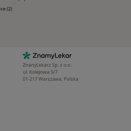
íce (2)
Více v kategorii: Zdravotní pojišťovny
Kontakt
ZnamyLekar - Hlavní stránka
ZnanyLekarz Sp. z o.o.
ul. Kolejowa 5/7
01-217 Warszawa, Polska