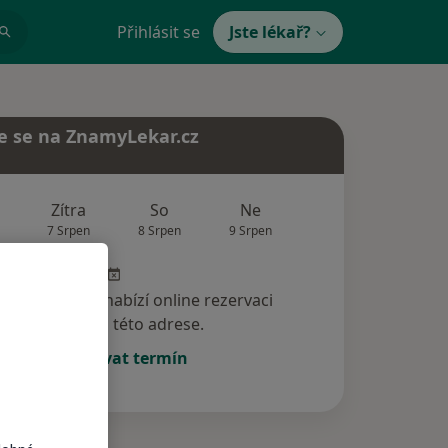
Přihlásit se
Jste lékař?
e se na ZnamyLekar.cz
Zítra
So
Ne
Po
Út
7 Srpen
8 Srpen
9 Srpen
10 Srpen
11 Srp
specialista nenabízí online rezervaci
termínu na této adrese.
Rezervovat termín