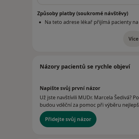
Způsoby platby (soukromé návštěvy)
Na teto adrese lékař přijímá pacienty na
Více
o 
Názory pacientů se rychle objeví
Napište svůj první názor
Už jste navštívili MUDr. Marcela Šedivá? Po
budou vděční za pomoc při výběru nejlepší
Přidejte svůj názor