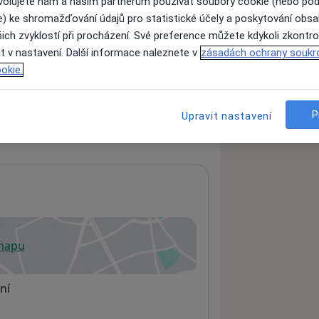
ovolujete nám a našim partnerům používat soubory cookie (nebo po
e) ke shromažďování údajů pro statistické účely a poskytování obs
ich zvyklostí při procházení. Své preference můžete kdykoli zkontro
ách nejsou k dispozici
t v nastavení. Další informace naleznete v
zásadách ochrany soukr
okie.
ádné informace o svých službách.
P
Upravit nastavení
 mapu
 otevře v nové záložce
ní