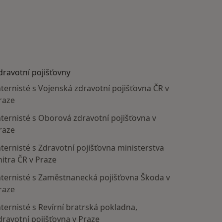
dravotní pojišťovny
nternisté s Vojenská zdravotní pojišťovna ČR v
raze
nternisté s Oborová zdravotní pojišťovna v
raze
nternisté s Zdravotní pojišťovna ministerstva
nitra ČR v Praze
nternisté s Zaměstnanecká pojišťovna Škoda v
raze
nternisté s Revírní bratrská pokladna,
dravotní pojišťovna v Praze