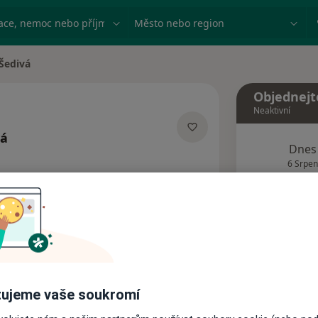
ace, nemoc nebo příjmení
Město nebo region
Šedivá
Objednejt
Neaktivní
vá
Dnes
izacích
6 Srpen
Tento 
Rezervovat termín
Názory pacientů
ujeme vaše soukromí