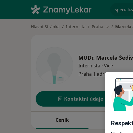
specializ
Hlavní Stránka
Internista
Praha
Marcela 
Změna města
MUDr.
Marcela Šedi
o special
Internista
·
Více
Praha
1 adresa
Kontaktní údaje
Ceník
Adresy
Respekt