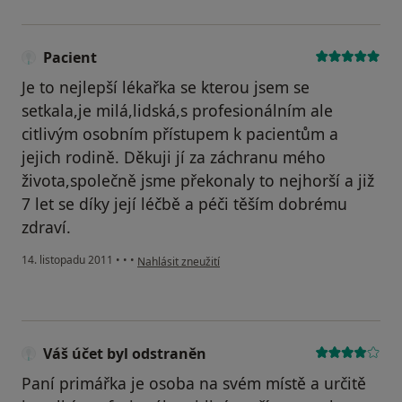
Pacient
Je to nejlepší lékařka se kterou jsem se
setkala,je milá,lidská,s profesionálním ale
citlivým osobním přístupem k pacientům a
jejich rodině. Děkuji jí za záchranu mého
života,společně jsme překonaly to nejhorší a již
7 let se díky její léčbě a péči těším dobrému
zdraví.
podle názoru uživatele Pacient
14. listopadu 2011
•
•
•
Nahlásit zneužití
Váš účet byl odstraněn
Paní primářka je osoba na svém místě a určitě