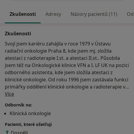
Zkušenosti
Adresy
Názory pacientů (11)
Od
Zkušenosti
Svojí jsem kariéru zahájila v roce 1979 v Ústavu
radiační onkologie Praha 8, kde jsem mj. složila
atestaci z radioterapie I.st. a atestaci II.st.. Působila
jsem též na Onkologické klinice VFN a I. LF UK na pozici
odborného asistenta, kde jsem složila atestaci z
klinické onkologie. Od roku 1996 jsem zastávala funkci
primářky oddělení klinické onkologie a radioterapie v
O mně
rámci soukromého zdravotnického zařízení. V roce
Více
2011 založila vlastní zdravotnické zařízení poskytující
Odborník na:
komplexní péči v oblasti klinické onkologie.
Klinická onkologie
Pacienti, které ošetřuji
Dospělí