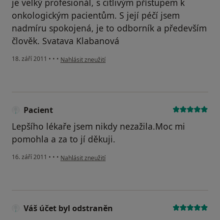
je velký profesionál, s citlivým přístupem k
onkologickým pacientům. S její péčí jsem
nadmíru spokojená, je to odborník a především
člověk. Svatava Klabanová
podle názoru uživatele Váš účet byl odstraněn
18. září 2011
•
•
•
Nahlásit zneužití
Pacient
Lepšího lékaře jsem nikdy nezažila.Moc mi
pomohla a za to jí děkuji.
podle názoru uživatele Pacient
16. září 2011
•
•
•
Nahlásit zneužití
Váš účet byl odstraněn