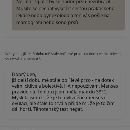
Ne , na rtg plic by se nádor prsu nezobrazil.
Musíte se nechat vyšetřit cestou praktického
lékaře nebo gynekologa a ten vás pošle na
mamografii nebo sono prsů
Dobrý den, již delší dobu mě stále bolí levé prso - na dotek velmi citlivé a
bolestivé. HA nepoužív
Dobrý den,
již delší dobu mě stále bolí levé prso - na dotek
velmi citlivé a bolestivé. HA nepoužívám. Menses
pravidelná. Teplotu jsem měla max do 38°C.
Myslela jsem si, že je to ovlivněné menses či
ovulací, ale stále to trvá a přijde mi, že je to čím
dál horší. Těhotenský test negat.