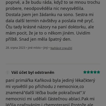
poprvé, a že budu ráda, když to se mnou trochu
probere, neodpověděla nic nevysvětlila.
Dostala jsem jen žádanku na sono. Sestra mi
dala další termín návštěvy a poslala mě pryč.
Čtu tady krásné názory na paní doktorku, ale
mám pocit, že je to o někom jiném. Uvidím
příště. Snad jen měla špatný den.
podle názoru uživatele J.T.
28. srpna 2023
•
jiné místo
•
Jiný
•
Nahlásit zneužití
Váš účet byl odstraněn
paní primářka Kaňková byla jediný lékař,který
mi vysvětlil po příchodu z nemocnice,co
znamená"další léčba bude pokračovat".V
nemocnici mi udělali částečnou ablaci.Pak mi
léčila ozařováním i chemoterapií.Protože ale