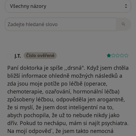
Hledejte v názorech
J.T.
Číslo ověřené
J
Paní doktorka je spíše ,,drsná". Když jsem chtěla
bližší informace ohledně možných následků a
zda jsou moje potíže po léčbě (operace,
chemoterapie, ozařování, hormonální léčba)
způsobeny léčbou, odpověděla jen arogantně,
že si myslí, že jsem dost inteligentní na to,
abych pochopila, že už to nebude nikdy jako
dřív. Pokud to nechápu, mám si najít psychiatra.
Na mojí odpověd´, že jsem takto nemocná