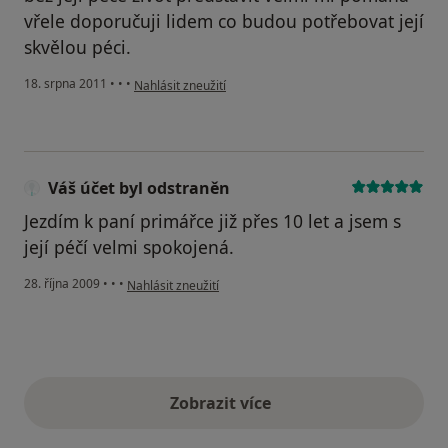
vřele doporučuji lidem co budou potřebovat její
skvělou péci.
podle názoru uživatele Pacient
18. srpna 2011
•
•
•
Nahlásit zneužití
Váš účet byl odstraněn
Jezdím k paní primářce již přes 10 let a jsem s
její péčí velmi spokojená.
podle názoru uživatele Váš účet byl odstraněn
28. října 2009
•
•
•
Nahlásit zneužití
Zobrazit více
výše uvedené názory