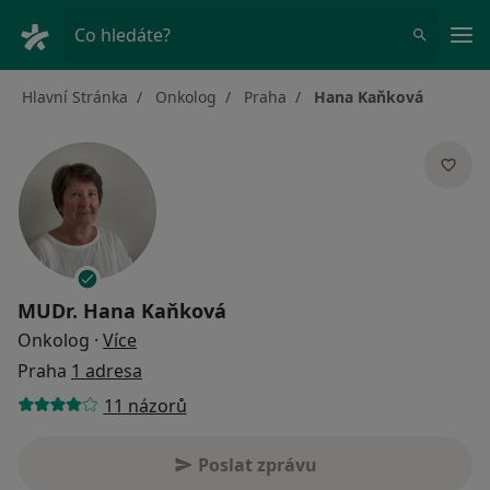
Hla
Co hledáte?
Hlavní Stránka
Onkolog
Praha
Hana Kaňková
MUDr.
Hana Kaňková
o specializacích
Onkolog
·
Více
Praha
1 adresa
11 názorů
Poslat zprávu