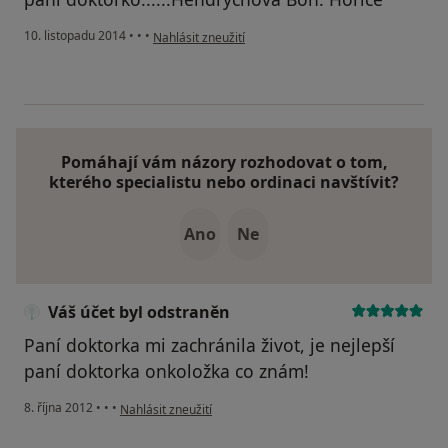
podle názoru uživatele Bohunka Hendrychová
10. listopadu 2014
•
•
•
Nahlásit zneužití
Pomáhají vám názory rozhodovat o tom,
kterého specialistu nebo ordinaci navštívit?
Ano
Ne
Váš účet byl odstraněn
Paní doktorka mi zachránila život, je nejlepší
paní doktorka onkoložka co znám!
podle názoru uživatele Váš účet byl odstraněn
8. října 2012
•
•
•
Nahlásit zneužití