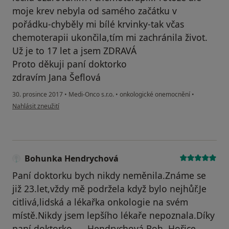
moje krev nebyla od samého začátku v
pořádku-chyběly mi bílé krvinky-tak včas
chemoterapii ukončila,tím mi zachránila život.
Už je to 17 let a jsem ZDRAVÁ
Proto děkuji paní doktorko
zdravím Jana Šeflová
30. prosince 2017
•
Medi-Onco s.r.o.
•
onkologické onemocnění
•
podle názoru uživatele Váš účet byl odstraněn
Nahlásit zneužití
Bohunka Hendrychová
Paní doktorku bych nikdy neměnila.Známe se
již 23.let,vždy mě podržela když bylo nejhůř.Je
citlivá,lidská a lékařka onkologie na svém
místě.Nikdy jsem lepšího lékaře nepoznala.Díky
paní doktorko......Hendrychová Boh. Hořice