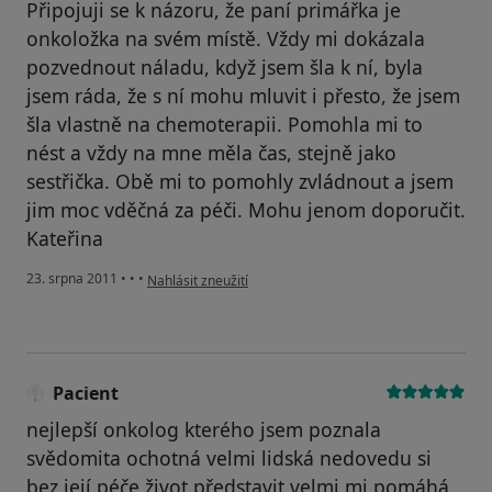
Připojuji se k názoru, že paní primářka je
onkoložka na svém místě. Vždy mi dokázala
pozvednout náladu, když jsem šla k ní, byla
jsem ráda, že s ní mohu mluvit i přesto, že jsem
šla vlastně na chemoterapii. Pomohla mi to
nést a vždy na mne měla čas, stejně jako
sestřička. Obě mi to pomohly zvládnout a jsem
jim moc vděčná za péči. Mohu jenom doporučit.
Kateřina
podle názoru uživatele Váš účet byl odstraněn
23. srpna 2011
•
•
•
Nahlásit zneužití
Pacient
nejlepší onkolog kterého jsem poznala
svědomita ochotná velmi lidská nedovedu si
bez její péče život představit velmi mi pomáhá