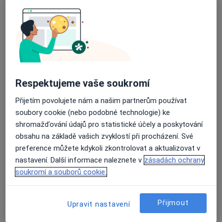
Adresa
Medi-Onco s.r.o.
Na Příkopě 859/22,
Praha 1
,
Praha
110 00
Přiblížit mapu
se otevře v nové záložce
Respektujeme vaše soukromí
Přijetím povolujete nám a našim partnerům používat
Dostupnost
Na této adrese online kalendář není aktivní
soubory cookie (nebo podobné technologie) ke
Co mám v takové situaci udělat?
shromažďování údajů pro statistické účely a poskytování
obsahu na základě vašich zvyklostí při procházení. Své
Způsoby platby (soukromé návštěvy)
preference můžete kdykoli zkontrolovat a aktualizovat v
Na teto adrese lékař přijímá pacienty na pojišťovnu
nastavení. Další informace naleznete v
zásadách ochrany
Detaily
soukromí a souborů cookie.
Telefonní číslo
Přijmout
Upravit nastavení
731 90...
Zobrazit telefonní číslo