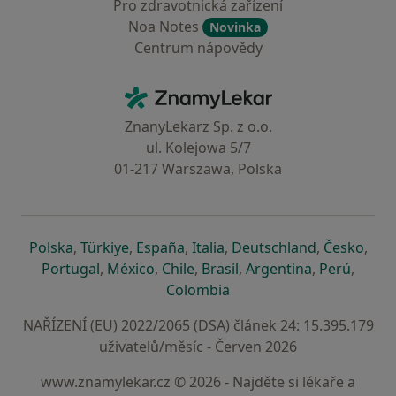
Pro zdravotnická zařízení
Noa Notes
Novinka
Centrum nápovědy
Kontakt
ZnamyLekar - Hlavní stránka
ZnanyLekarz Sp. z o.o.
ul. Kolejowa 5/7
01-217 Warszawa, Polska
se otevře v nové záložce
se otevře v nové záložce
se otevře v nové záložce
se otevře v nové záložce
se otevře v 
se o
Polska
,
Türkiye
,
España
,
Italia
,
Deutschland
,
Česko
,
se otevře v nové záložce
se otevře v nové záložce
se otevře v nové záložce
se otevře v nové záložc
se otevře v 
se ote
Portugal
,
México
,
Chile
,
Brasil
,
Argentina
,
Perú
,
se otevře v nové záložce
Colombia
NAŘÍZENÍ (EU) 2022/2065 (DSA) článek 24: 15.395.179
uživatelů/měsíc - Červen 2026
www.znamylekar.cz © 2026 - Najděte si lékaře a