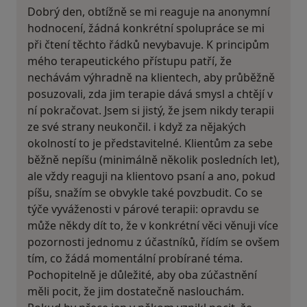
Dobrý den, obtížně se mi reaguje na anonymní
hodnocení, žádná konkrétní spolupráce se mi
při čtení těchto řádků nevybavuje. K principům
mého terapeutického přístupu patří, že
nechávám výhradně na klientech, aby průběžně
posuzovali, zda jim terapie dává smysl a chtějí v
ní pokračovat. Jsem si jistý, že jsem nikdy terapii
ze své strany neukončil. i když za nějakých
okolností to je představitelné. Klientům za sebe
běžně nepíšu (minimálně několik posledních let),
ale vždy reaguji na klientovo psaní a ano, pokud
píšu, snažím se obvykle také povzbudit. Co se
týče vyváženosti v párové terapii: opravdu se
může někdy dít to, že v konkrétní věci věnuji více
pozornosti jednomu z účastníků, řídím se ovšem
tím, co žádá momentální probírané téma.
Pochopitelně je důležité, aby oba zúčastnění
měli pocit, že jim dostatečně naslouchám.