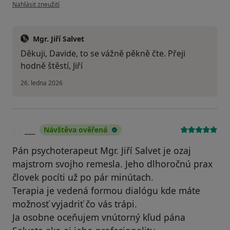
podle názoru uživatele DD
Nahlásit zneužití
Mgr. Jiří Salvet
Děkuji, Davide, to se vážně pěkně čte. Přeji
hodně štěstí, Jiří
26. ledna 2026
___
Návštěva ověřená
_
Pán psychoterapeut Mgr. Jiří Salvet je ozaj
majstrom svojho remesla. Jeho dlhoročnú prax
človek pocíti už po pár minútach.
Terapia je vedená formou dialógu kde máte
možnosť vyjadriť čo vás trápi.
Ja osobne oceňujem vnútorný kľud pána