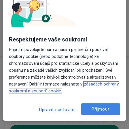
Supervize
Objednat se
2 000 Kč
Detaily
Respektujeme vaše soukromí
Jak fungují ceny?
Přijetím povolujete nám a našim partnerům používat
soubory cookie (nebo podobné technologie) ke
shromažďování údajů pro statistické účely a poskytování
Adresa
obsahu na základě vašich zvyklostí při procházení. Své
preference můžete kdykoli zkontrolovat a aktualizovat v
Soukromá psychoterapeutická praxe
nastavení. Další informace naleznete v
zásadách ochrany
Pekařská 12, 1. patro, dv. č. 26,
Brno-střed
,
Brno
soukromí a souborů cookie.
602 00
Přijmout
Upravit nastavení
Přiblížit mapu
se otevře v nové záložce
Dostupnost