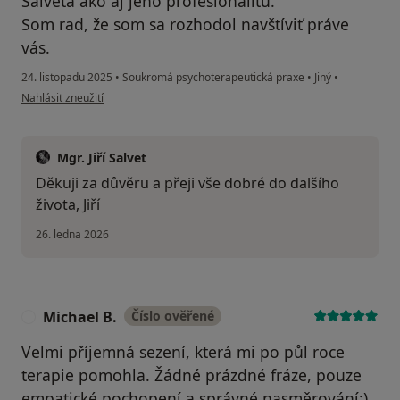
Salveta ako aj jeho profesionalitu.
Som rad, že som sa rozhodol navštíviť práve
vás.
24. listopadu 2025
•
Soukromá psychoterapeutická praxe
•
Jiný
•
podle názoru uživatele ___
Nahlásit zneužití
Mgr. Jiří Salvet
Děkuji za důvěru a přeji vše dobré do dalšího
života, Jiří
26. ledna 2026
Michael B.
Číslo ověřené
M
Velmi příjemná sezení, která mi po půl roce
terapie pomohla. Žádné prázdné fráze, pouze
empatické pochopení a správné nasměrování:)