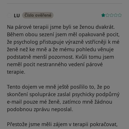
LU
Číslo ověřené
L
Na párové terapii jsme byli se ženou dvakrát.
Během obou sezení jsem měl opakovaně pocit,
že psycholog přistupuje výrazně vstřícněji k mé
ženě než ke mně a že mému pohledu věnuje
podstatně menší pozornost. Kvůli tomu jsem
neměl pocit nestranného vedení párové
terapie.
Tento dojem ve mně ještě posílilo to, že po
skončení spolupráce zaslal psychicky podpůrný
e-mail pouze mé ženě, zatímco mně žádnou
podobnou zprávu neposlal.
Přestože jsme měli zájem v terapii pokračovat,