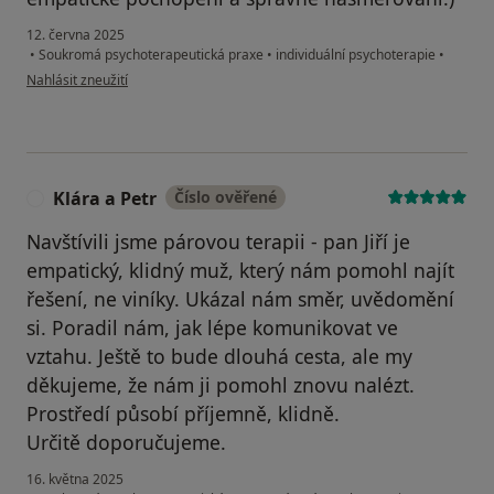
12. června 2025
•
Soukromá psychoterapeutická praxe
•
individuální psychoterapie
•
podle názoru uživatele Michael B.
Nahlásit zneužití
Klára a Petr
Číslo ověřené
K
Navštívili jsme párovou terapii - pan Jiří je
empatický, klidný muž, který nám pomohl najít
řešení, ne viníky. Ukázal nám směr, uvědomění
si. Poradil nám, jak lépe komunikovat ve
vztahu. Ještě to bude dlouhá cesta, ale my
děkujeme, že nám ji pomohl znovu nalézt.
Prostředí působí příjemně, klidně.
Určitě doporučujeme.
16. května 2025