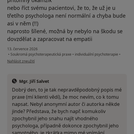
nebo říct svému pacientovi, že to, že už je u
třetího psychologa není normální a chyba bude
asi v něm (!!)
naprosto šílené, možná by nebylo na škodu se
dovzdělat a zapracovat na empatii
13. července 2026
•
Soukromá psychoterapeutická praxe
•
individuální psychoterapie
•
podle názoru uživatele M
Nahlásit zneužití
Mgr. Jiří Salvet
Dobrý den, to je tak nepravděpodobný popis mé
praxe (mí klienti vědí), že moc nevím, co k tomu
napsat. Nebyl anonymní autor či autorka někde
jinde? Představa, že bych např. komukoliv
zpochybnil jeho snahu najít vhodného
psychologa, případně dokonce zpochybnil jeho
samotného, je zkrátka mimo mé vnímání