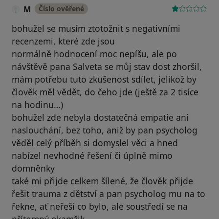
M
Číslo ověřené
bohužel se musím ztotožnit s negativními
recenzemi, které zde jsou
normálně hodnocení moc nepíšu, ale po
návštěvě pana Salveta se můj stav dost zhoršil,
mám potřebu tuto zkušenost sdílet, jelikož by
člověk měl vědět, do čeho jde (ještě za 2 tisíce
na hodinu…)
bohužel zde nebyla dostatečná empatie ani
naslouchání, bez toho, aniž by pan psycholog
věděl celý příběh si domyslel věci a hned
nabízel nevhodné řešení či úplně mimo
domněnky
také mi přijde celkem šílené, že člověk přijde
řešit trauma z dětství a pan psycholog mu na to
řekne, ať neřeší co bylo, ale soustředí se na
přítomný okamžik