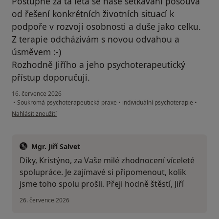
Postupně za ta léta se naše setkávání posouvá
od řešení konkrétních životních situací k
podpoře v rozvoji osobnosti a duše jako celku.
Z terapie odcházívám s novou odvahou a
úsměvem :-)
Rozhodně Jiřího a jeho psychoterapeutický
přístup doporučuji.
16. července 2026
•
Soukromá psychoterapeutická praxe
•
individuální psychoterapie
•
podle názoru uživatele Kristýna
Nahlásit zneužití
Mgr. Jiří Salvet
Díky, Kristýno, za Vaše milé zhodnocení víceleté
spolupráce. Je zajímavé si připomenout, kolik
jsme toho spolu prošli. Přeji hodně štěstí, Jiří
26. července 2026