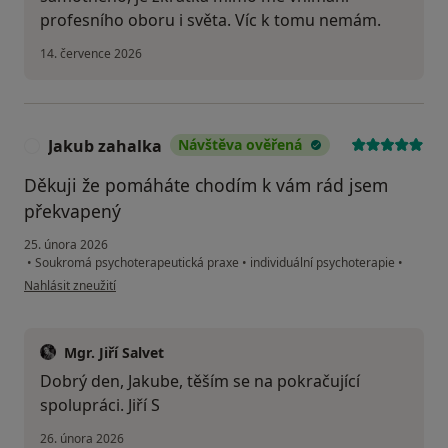
profesního oboru i světa. Víc k tomu nemám.
14. července 2026
Jakub zahalka
Návštěva ověřená
J
Děkuji že pomáháte chodím k vám rád jsem
překvapený
25. února 2026
•
Soukromá psychoterapeutická praxe
•
individuální psychoterapie
•
podle názoru uživatele Jakub zahalka
Nahlásit zneužití
Mgr. Jiří Salvet
Dobrý den, Jakube, těším se na pokračující
spolupráci. Jiří S
26. února 2026