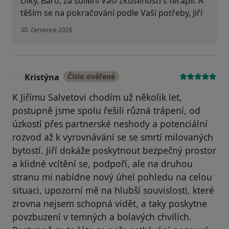
Díky, Báro, za sdílení Vaší zkušenosti s terapií. A
těším se na pokračování podle Vaší potřeby, Jiří
30. července 2026
Kristýna
Číslo ověřené
K
K Jiřímu Salvetovi chodím už několik let,
postupně jsme spolu řešili různá trápení, od
úzkostí přes partnerské neshody a potenciální
rozvod až k vyrovnávání se se smrtí milovaných
bytostí. Jiří dokáže poskytnout bezpečný prostor
a klidné vcítění se, podpoří, ale na druhou
stranu mi nabídne nový úhel pohledu na celou
situaci, upozorní mě na hlubší souvislosti, které
zrovna nejsem schopná vidět, a taky poskytne
povzbuzení v temných a bolavých chvílích.