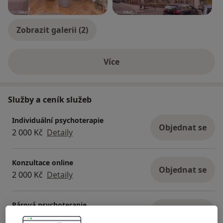
Zobrazit galerii (2)
Více
o zkušenostech
Služby a ceník služeb
Individuální psychoterapie
Objednat se
2 000 Kč
Detaily
Konzultace online
Objednat se
2 000 Kč
Detaily
Párová psychoterapie
Objednat se
2 500 Kč
Detaily