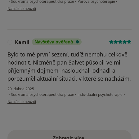
•
Soukromá psychoterapeutická praxe
•
Párová psychoterapie
•
podle názoru uživatele Klára a Petr
Nahlásit zneužití
Kamil
Návštěva ověřená
K
Bylo to mé první sezení, tudíž nemohu celkově
hodnotit. Nicméně pan Salvet působil velmi
příjemným dojmem, naslouchal, odhadl a
porozuměl aktuální situaci, v které se nacházím.
29. dubna 2025
•
Soukromá psychoterapeutická praxe
•
individuální psychoterapie
•
podle názoru uživatele Kamil
Nahlásit zneužití
Zobrazit více