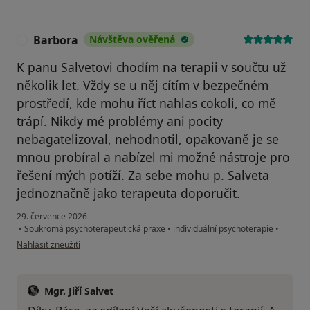
Barbora
Návštěva ověřená
B
K panu Salvetovi chodím na terapii v součtu už
několik let. Vždy se u něj cítím v bezpečném
prostředí, kde mohu říct nahlas cokoli, co mě
trápí. Nikdy mé problémy ani pocity
nebagatelizoval, nehodnotil, opakovaně je se
mnou probíral a nabízel mi možné nástroje pro
řešení mých potíží. Za sebe mohu p. Salveta
jednoznačně jako terapeuta doporučit.
29. července 2026
•
Soukromá psychoterapeutická praxe
•
individuální psychoterapie
•
podle názoru uživatele Barbora
Nahlásit zneužití
Mgr. Jiří Salvet