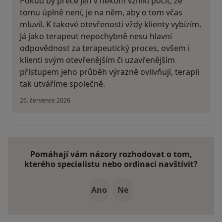
Pokud by přece jen v někom vznikl pocit, že
tomu úplně není, je na něm, aby o tom včas
mluvil. K takové otevřenosti vždy klienty vybízím.
Já jako terapeut nepochybně nesu hlavní
odpovědnost za terapeutický proces, ovšem i
klienti svým otevřenějším či uzavřenějším
přístupem jeho průběh výrazně ovlivňují, terapii
tak utváříme společně.
26. července 2026
Pomáhají vám názory rozhodovat o tom,
kterého specialistu nebo ordinaci navštívit?
Ano
Ne