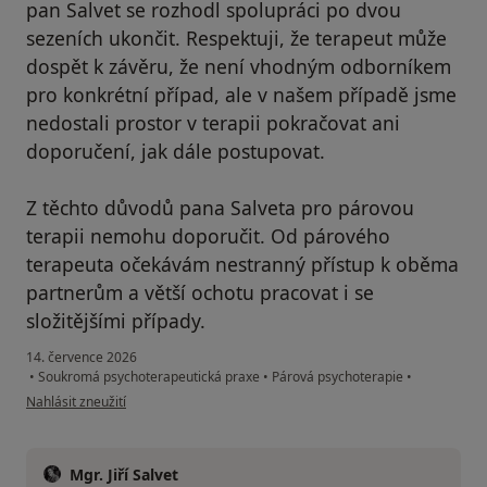
pan Salvet se rozhodl spolupráci po dvou
sezeních ukončit. Respektuji, že terapeut může
dospět k závěru, že není vhodným odborníkem
pro konkrétní případ, ale v našem případě jsme
nedostali prostor v terapii pokračovat ani
doporučení, jak dále postupovat.
Z těchto důvodů pana Salveta pro párovou
terapii nemohu doporučit. Od párového
terapeuta očekávám nestranný přístup k oběma
partnerům a větší ochotu pracovat i se
složitějšími případy.
14. července 2026
•
Soukromá psychoterapeutická praxe
•
Párová psychoterapie
•
podle názoru uživatele LU
Nahlásit zneužití
Mgr. Jiří Salvet