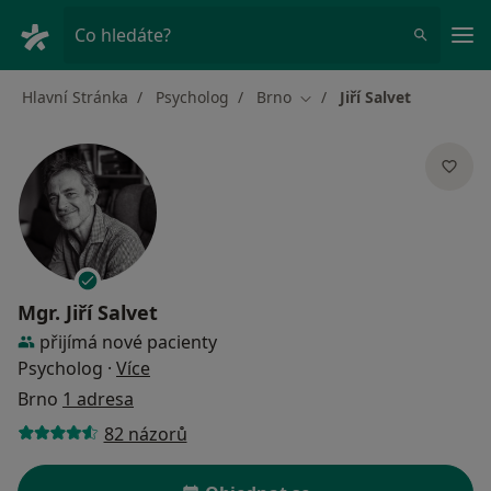
Hla
Co hledáte?
Hlavní Stránka
Psycholog
Brno
Jiří Salvet
Změna města
Mgr.
Jiří Salvet
přijímá nové pacienty
o specializacích
Psycholog
·
Více
Brno
1 adresa
82 názorů