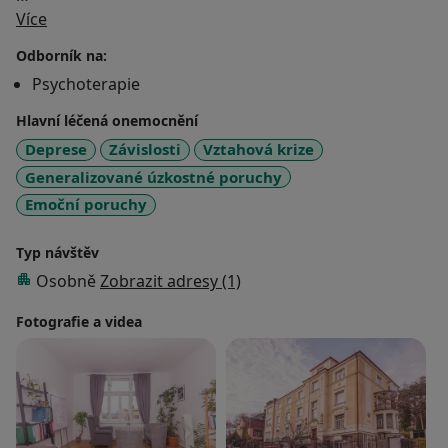
O mně
Nejčastější témata, kvůli kterým mě klienti vyhledávají:
Více
deprese,
Odborník na:
úzkosti,
Psychoterapie
obtížná životní situace,
partnerské vztahy,
Hlavní léčená onemocnění
nedostatek sebevědomí,
Deprese
Závislosti
Vztahová krize
závislosti
Generalizované úzkostné poruchy
Emoční poruchy
Nabízím individuální, párové i rodinné terapie.
Typ návštěv
Osobně
Zobrazit adresy (1)
Fotografie a videa