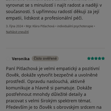
vyrovnat se s minulostí i najít radost a naději v
současnosti. S upřímnou radostí děkuji za její
empatii, lidskost a profesionální péči.
3. října 2024
•
Mgr. Klára Pitlachová
•
individuální psychoterapie
•
podle názoru uživatele NB
Nahlásit zneužití
Veronika
Číslo ověřené
V
Paní Pitlachová je velmi empatický a pozitivní
člověk, dokáže vytvořit bezpečné a uvolněné
prostředí. Opravdu naslouchá, aktivně
komunikuje a hlavně si pamatuje. Dokáže
postřehnout mnohdy důležité detaily a
pracovat s velmi širokým spektrem témat.
Především je to člověk s obrovským srdcem na