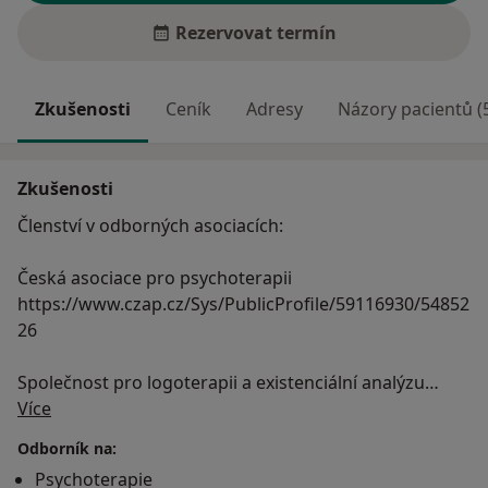
Rezervovat termín
Zkušenosti
Ceník
Adresy
Názory pacientů (
Zkušenosti
Členství v odborných asociacích:
Česká asociace pro psychoterapii
https://www.czap.cz/Sys/PublicProfile/59116930/54852
26
Společnost pro logoterapii a existenciální analýzu
O mně
http://www.slea.cz/wp/?page_id=376
Více
Odborník na:
Psychoterapie