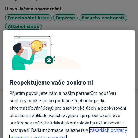
Hlavní léčená onemocnění
Emocionální krize
Deprese
Poruchy osobnosti
Alkoholismus
a11y_sr_m
Posttraumatická stresová porucha (PTSD)
+2
Pacienti, které ošetřuji
Dospělí
Více
o zkušenostech
Respektujeme vaše soukromí
Přijetím povolujete nám a našim partnerům používat
Služby a ceník služeb
soubory cookie (nebo podobné technologie) ke
shromažďování údajů pro statistické účely a poskytování
Individuální psychoterapie
obsahu na základě vašich zvyklostí při procházení. Své
Od 1 000 Kč
Detaily
preference můžete kdykoli zkontrolovat a aktualizovat v
nastavení. Další informace naleznete v
zásadách ochrany
Psychologické konzultace
soukromí a souborů cookie.