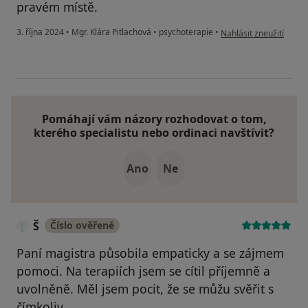
pravém místě.
podle názoru uživatele
3. října 2024
•
Mgr. Klára Pitlachová
•
psychoterapie
•
Nahlásit zneužití
Pomáhají vám názory rozhodovat o tom,
kterého specialistu nebo ordinaci navštívit?
Ano
Ne
Š
Číslo ověřené
Paní magistra působila empaticky a se zájmem
pomoci. Na terapiích jsem se cítil příjemně a
uvolněně. Měl jsem pocit, že se můžu svěřit s
čímkoliv.