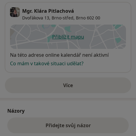
Mgr. Klára Pitlachová
Dvořákova 13,
Brno-střed
,
Brno
602 00
Přiblížit mapu
se otevře v nové záložce
Dostupnost
Na této adrese online kalendář není aktivní
Co mám v takové situaci udělat?
Více
o adrese
Názory
Přidejte svůj názor