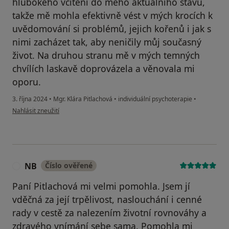
hlubokého vcítění do mého aktuálního stavu,
takže mě mohla efektivně vést v mých krocích k
uvědomování si problémů, jejich kořenů i jak s
nimi zacházet tak, aby neničily můj současný
život. Na druhou stranu mě v mých temných
chvílích laskavě doprovázela a věnovala mi
oporu.
3. října 2024
•
Mgr. Klára Pitlachová
•
individuální psychoterapie
•
podle názoru uživatele Honza
Nahlásit zneužití
NB
Číslo ověřené
N
Paní Pitlachová mi velmi pomohla. Jsem jí
vděčná za její trpělivost, naslouchání i cenné
rady v cestě za nalezením životní rovnováhy a
zdravého vnímání sebe sama. Pomohla mi