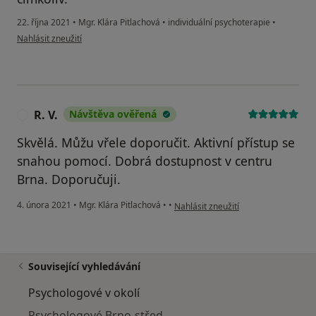
22. října 2021
•
Mgr. Klára Pitlachová
•
individuální psychoterapie
•
podle názoru uživatele Š
Nahlásit zneužití
R. V.
Návštěva ověřená
R
Skvělá. Můžu vřele doporučit. Aktivní přístup se
snahou pomocí. Dobrá dostupnost v centru
Brna. Doporučuji.
podle názoru uživatele R. V.
4. února 2021
•
Mgr. Klára Pitlachová
•
•
Nahlásit zneužití
Související vyhledávání
Psychologové v okolí
Psychologové Brno-střed