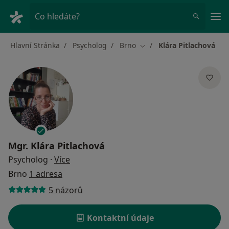
Hla
Co hledáte?
Hlavní Stránka
Psycholog
Brno
Klára Pitlachová
Změna města
Mgr.
Klára Pitlachová
o specializacích
Psycholog
·
Více
Brno
1 adresa
5 názorů
Kontaktní údaje