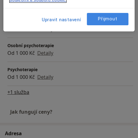
Od 1 000 Kč
Detaily
Přijmout
Upravit nastavení
Psychologické poradenství
Od 1 000 Kč
Detaily
Osobní psychoterapie
Od 1 000 Kč
Detaily
Psychoterapie
Od 1 000 Kč
Detaily
+1 služba
Jak fungují ceny?
Adresa