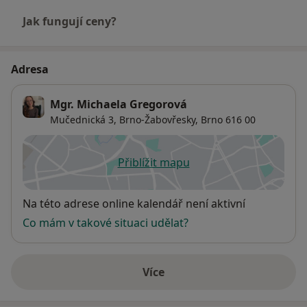
Jak fungují ceny?
Adresa
Mgr. Michaela Gregorová
Mučednická 3,
Brno-Žabovřesky
,
Brno
616 00
Přiblížit mapu
se otevře v nové záložce
Dostupnost
Na této adrese online kalendář není aktivní
Co mám v takové situaci udělat?
Více
o adrese