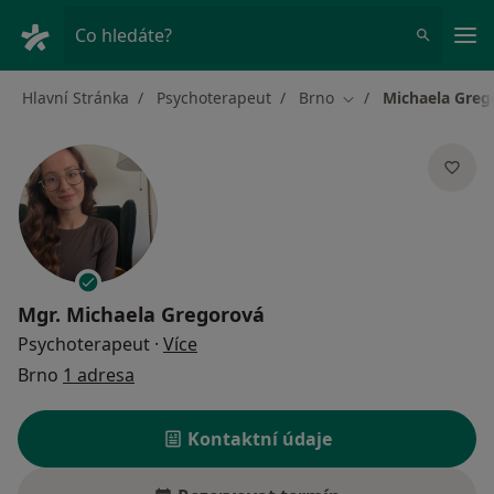
Hla
Co hledáte?
Hlavní Stránka
Psychoterapeut
Brno
Michaela Greg
Změna města
Mgr.
Michaela Gregorová
o specializacích
Psychoterapeut
·
Více
Brno
1 adresa
Kontaktní údaje