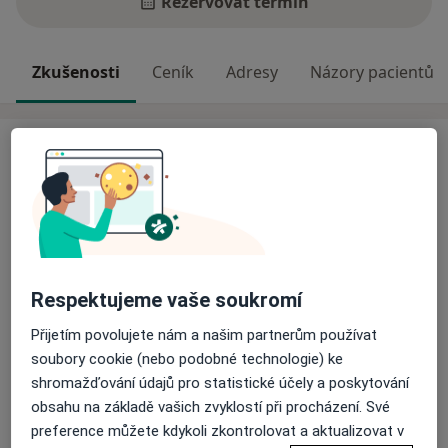
Rezervovat termín
Zkušenosti
Ceník
Adresy
Názory pacientů
Zkušenosti
Jmenuji se Michaela Gregorová a ve své praxi vycházím
z integrativní psychoterapie. Věřím, že každý z nás je
jiný, svým způsobem jedinečný a zaslouží si
individuální péči. V terapii je pro mě důležitý
terapeutický vztah. Velmi mi záleží na vzájemné
Respektujeme vaše soukromí
důvěře. Na základě toho společně pracujeme a
hledáme tu nejlepší cestu k cíli.
Přijetím povolujete nám a našim partnerům používat
soubory cookie (nebo podobné technologie) ke
O mně
Více
shromažďování údajů pro statistické účely a poskytování
Odborník na:
obsahu na základě vašich zvyklostí při procházení. Své
Psychoterapie
preference můžete kdykoli zkontrolovat a aktualizovat v