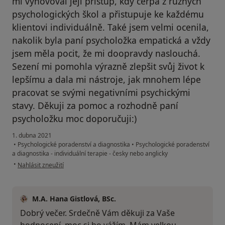
mi vyhovoval její přístup, kdy čerpá z různých
psychologických škol a přistupuje ke každému
klientovi individuálně. Také jsem velmi ocenila,
nakolik byla paní psycholožka empatická a vždy
jsem měla pocit, že mi doopravdy naslouchá.
Sezení mi pomohla výrazně zlepšit svůj život k
lepšímu a dala mi nástroje, jak mnohem lépe
pracovat se svými negativními psychickými
stavy. Děkuji za pomoc a rozhodně paní
psycholožku moc doporučuji:)
1. dubna 2021
•
Psychologické poradenství a diagnostika
•
Psychologické poradenství
a diagnostika - individuální terapie - česky nebo anglicky
podle názoru uživatele A.R.
•
Nahlásit zneužití
M.A. Hana Gistlová, BSc.
Dobrý večer. Srdečně Vám děkuji za Vaše