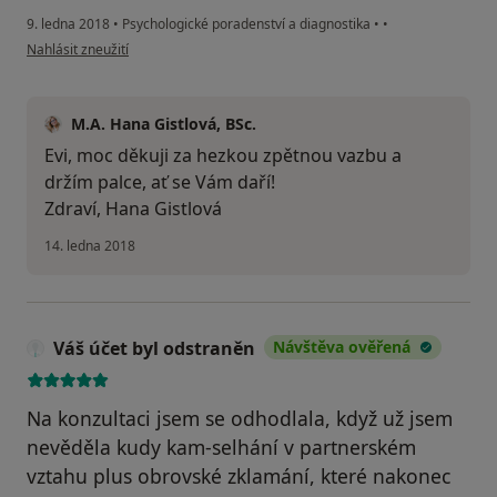
9. ledna 2018
•
Psychologické poradenství a diagnostika
•
•
podle názoru uživatele Váš účet byl odstraněn
Nahlásit zneužití
M.A. Hana Gistlová, BSc.
Evi, moc děkuji za hezkou zpětnou vazbu a
držím palce, ať se Vám daří!
Zdraví, Hana Gistlová
14. ledna 2018
Váš účet byl odstraněn
Návštěva ověřená
Na konzultaci jsem se odhodlala, když už jsem
nevěděla kudy kam-selhání v partnerském
vztahu plus obrovské zklamání, které nakonec