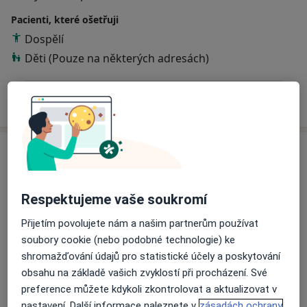
Pacienti, které ošetřuji
Dospělí
Děti (Pouze na některých adresách)
Více
o zkušenostech
Služby a ceník služeb
Psychologické poradenství a diagnostika - individuální
terapie - česky nebo anglicky
Respektujeme vaše soukromí
Od 1 500 Kč
Detaily
Přijetím povolujete nám a našim partnerům používat
soubory cookie (nebo podobné technologie) ke
Konzultace online
shromažďování údajů pro statistické účely a poskytování
Od 1 500 Kč
Detaily
obsahu na základě vašich zvyklostí při procházení. Své
preference můžete kdykoli zkontrolovat a aktualizovat v
nastavení. Další informace naleznete v
zásadách ochrany