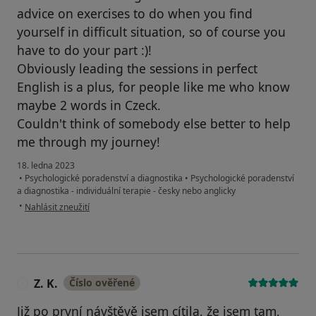
advice on exercises to do when you find
yourself in difficult situation, so of course you
have to do your part :)!
Obviously leading the sessions in perfect
English is a plus, for people like me who know
maybe 2 words in Czeck.
Couldn't think of somebody else better to help
me through my journey!
18. ledna 2023
•
Psychologické poradenství a diagnostika
•
Psychologické poradenství
a diagnostika - individuální terapie - česky nebo anglicky
podle názoru uživatele Laura H.
•
Nahlásit zneužití
Z. K.
Číslo ověřené
Z
Již po první návštěvě jsem cítila, že jsem tam,