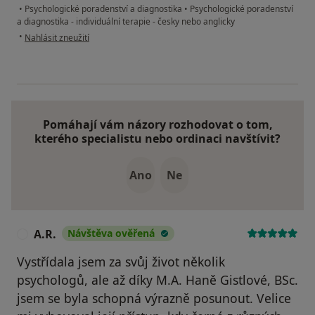
•
Psychologické poradenství a diagnostika
•
Psychologické poradenství
a diagnostika - individuální terapie - česky nebo anglicky
podle názoru uživatele NK
•
Nahlásit zneužití
Pomáhají vám názory rozhodovat o tom,
kterého specialistu nebo ordinaci navštívit?
Ano
Ne
A.R.
Návštěva ověřená
A
Vystřídala jsem za svůj život několik
psychologů, ale až díky M.A. Haně Gistlové, BSc.
jsem se byla schopná výrazně posunout. Velice