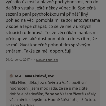
vyústilo úzkostí a hlavně pochybnostmi, zda do
dalšího vztahu ještě někdy vůbec jít. Společná
sezení s paní psycholožkou mi přináší jiný
pohled na věc, pomohla mi se zorientovat sama
v sobě a lépe chápat, co se ve mě v určitých
situacích odehrává. To, že věci říkám nahlas mi
překvapivě také dost pomohlo a dnes cítím, že
se můj život konečně pohnul tím správným
směrem. Takže za mě, doporučuji.
podle názoru uživatele Váš účet byl odstraněn
20. července 2017
•
•
•
Nahlásit zneužití
M.A. Hana Gistlová, BSc.
Milá Nino, děkuji za důvěru a Vaše pozitivní
hodnocení. Jsem moc ráda, že se u mě cítíte
dobře a především, že se ve Vašem životě začaly
věci měnit k lepšímu. Hodně štěstí přeji. S úctou,
Hana Gistlová