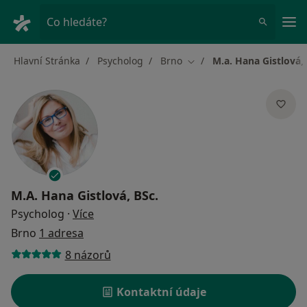
Hla
Co hledáte?
Hlavní Stránka
Psycholog
Brno
M.a. Hana Gistlová, 
Změna města
M.A. Hana Gistlová, BSc.
o specializacích
Psycholog
·
Více
Brno
1 adresa
8 názorů
Kontaktní údaje