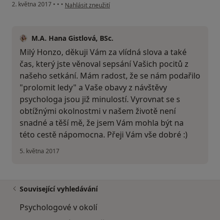
podle názoru uživatele Váš účet byl odstraněn
2. května 2017
•
•
•
Nahlásit zneužití
M.A. Hana Gistlová, BSc.
Milý Honzo, děkuji Vám za vlídná slova a také
čas, který jste věnoval sepsání Vašich pocitů z
našeho setkání. Mám radost, že se nám podařilo
"prolomit ledy" a Vaše obavy z návštěvy
psychologa jsou již minulostí. Vyrovnat se s
obtížnými okolnostmi v našem životě není
snadné a těší mě, že jsem Vám mohla být na
této cestě nápomocna. Přeji Vám vše dobré :)
5. května 2017
Související vyhledávání
Psychologové v okolí