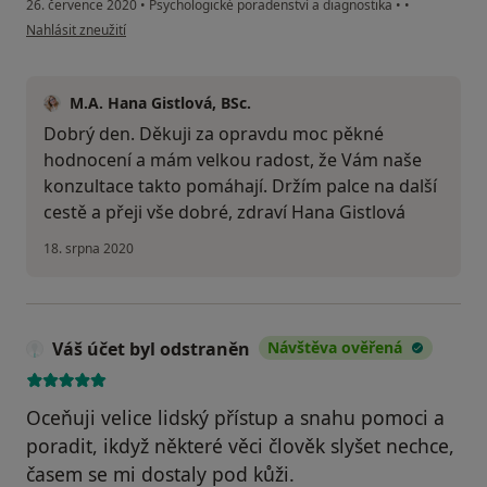
26. července 2020
•
Psychologické poradenství a diagnostika
•
•
podle názoru uživatele Váš účet byl odstraněn
Nahlásit zneužití
M.A. Hana Gistlová, BSc.
Dobrý den. Děkuji za opravdu moc pěkné
hodnocení a mám velkou radost, že Vám naše
konzultace takto pomáhají. Držím palce na další
cestě a přeji vše dobré, zdraví Hana Gistlová
18. srpna 2020
Váš účet byl odstraněn
Návštěva ověřená
Oceňuji velice lidský přístup a snahu pomoci a
poradit, ikdyž některé věci člověk slyšet nechce,
časem se mi dostaly pod kůži.