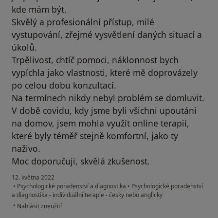
kde mám být.
Skvělý a profesionální přístup, milé
vystupování, zřejmé vysvětlení daných situací a
úkolů.
Trpělivost, chtíč pomoci, náklonnost bych
vypíchla jako vlastnosti, které mě doprovázely
po celou dobu konzultací.
Na termínech nikdy nebyl problém se domluvit.
V době covidu, kdy jsme byli všichni upoutáni
na domov, jsem mohla využít online terapií,
které byly téměř stejně komfortní, jako ty
naživo.
Moc doporučuji, skvělá zkušenost.
12. května 2022
•
Psychologické poradenství a diagnostika
•
Psychologické poradenství
a diagnostika - individuální terapie - česky nebo anglicky
podle názoru uživatele Z. K.
•
Nahlásit zneužití