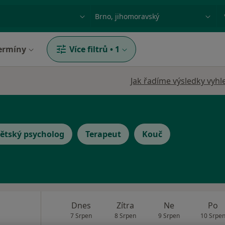
ace, nemoc nebo příjmení
Město nebo region
ermíny
Více filtrů
•
1
Jak řadíme výsledky vyhl
ětský psycholog
Terapeut
Kouč
a
Dnes
Zítra
Ne
Po
7 Srpen
8 Srpen
9 Srpen
10 Srpe