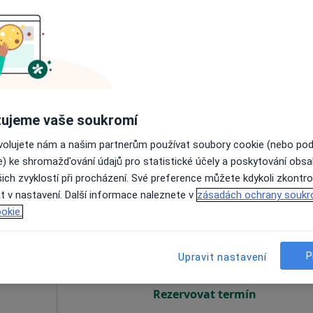
·
Více
t
Ve vašem okolí online kalendář není
dostupný
Zobrazit všechny adresy s možnosti online obj
ujeme vaše soukromí
ovolujete nám a našim partnerům používat soubory cookie (nebo po
e) ke shromažďování údajů pro statistické účely a poskytování obs
1 500 Kč
ich zvyklostí při procházení. Své preference můžete kdykoli zkontro
t v nastavení. Další informace naleznete v
zásadách ochrany soukr
gaš
Dnes
Zítra
Ne
Po
okie.
7 Srpen
8 Srpen
9 Srpen
10 Srpe
·
Více
g
P
Upravit nastavení
Online rezervace termínu není k dispozic
Rezervovat termín