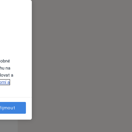
ednávání
dobné
ahu na
lovat a
omí a
Út
St
Čt
n
11 Srpen
12 Srpen
13 Srpen
řijmout
i