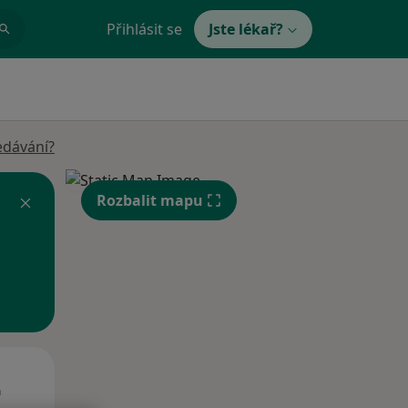
Přihlásit se
Jste lékař?
edávání?
Rozbalit mapu
Út
St
Čt
n
11 Srpen
12 Srpen
13 Srpen