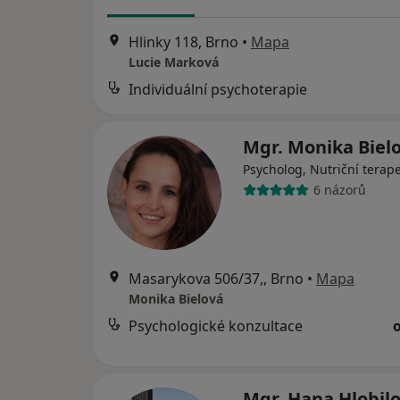
Hlinky 118, Brno
•
Mapa
Lucie Marková
Individuální psychoterapie
Mgr. Monika Biel
Psycholog, Nutriční terap
6 názorů
Masarykova 506/37,, Brno
•
Mapa
Monika Bielová
Psychologické konzultace
Mgr. Hana Hlobil