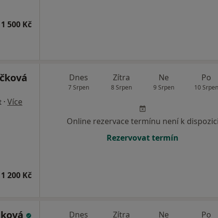
1 500 Kč
áčková
Dnes
Zítra
Ne
Po
7 Srpen
8 Srpen
9 Srpen
10 Srpe
·
Více
t
Online rezervace termínu není k dispozic
Rezervovat termín
1 200 Kč
bková
Dnes
Zítra
Ne
Po