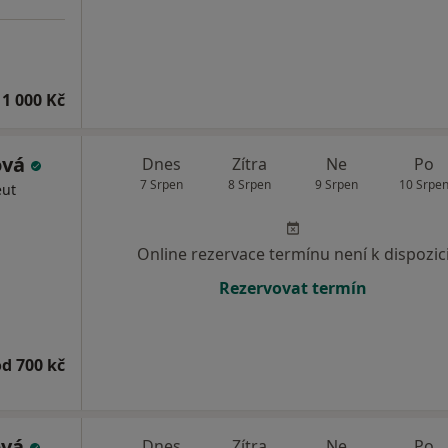
1 000 Kč
ová
Dnes
Zítra
Ne
Po
7 Srpen
8 Srpen
9 Srpen
10 Srpe
eut
Online rezervace termínu není k dispozic
Rezervovat termín
od 700 kč
ová
Dnes
Zítra
Ne
Po