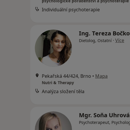
psychologické poradenství a psychoterapie
Individuální psychoterapie
Ing. Tereza Bočk
·
Více
Dietolog, Ostatní
Pekařská 44/424, Brno
•
Mapa
Nutri & Therapy
Analýza složení těla
Mgr. Soňa Uhrov
Psychoterapeut, Psycholo