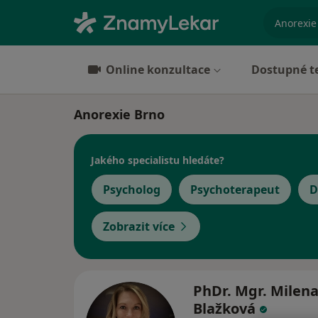
specializ
Online konzultace
Dostupné t
Anorexie Brno
Jakého specialistu hledáte?
Psycholog
Psychoterapeut
D
Zobrazit více
PhDr. Mgr. Milen
Blažková