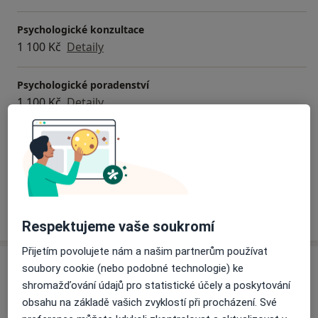
Psychologické konzultace
1 100 Kč
Detaily
Psychologické poradenství
1 100 Kč
Detaily
Konzultace online
1 100 Kč
Detaily
Jak fungují ceny?
Respektujeme vaše soukromí
Přijetím povolujete nám a našim partnerům používat
Adresa
soubory cookie (nebo podobné technologie) ke
shromažďování údajů pro statistické účely a poskytování
Elia terapie
obsahu na základě vašich zvyklostí při procházení. Své
Jana Schwarze 4,
Ivančice
664 91