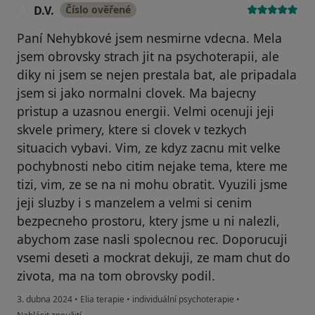
D.V.
Číslo ověřené
D
Paní Nehybkové jsem nesmirne vdecna. Mela
jsem obrovsky strach jit na psychoterapii, ale
diky ni jsem se nejen prestala bat, ale pripadala
jsem si jako normalni clovek. Ma bajecny
pristup a uzasnou energii. Velmi ocenuji jeji
skvele primery, ktere si clovek v tezkych
situacich vybavi. Vim, ze kdyz zacnu mit velke
pochybnosti nebo citim nejake tema, ktere me
tizi, vim, ze se na ni mohu obratit. Vyuzili jsme
jeji sluzby i s manzelem a velmi si cenim
bezpecneho prostoru, ktery jsme u ni nalezli,
abychom zase nasli spolecnou rec. Doporucuji
vsemi deseti a mockrat dekuji, ze mam chut do
zivota, ma na tom obrovsky podil.
3. dubna 2024
•
Elia terapie
•
individuální psychoterapie
•
podle názoru uživatele D.V.