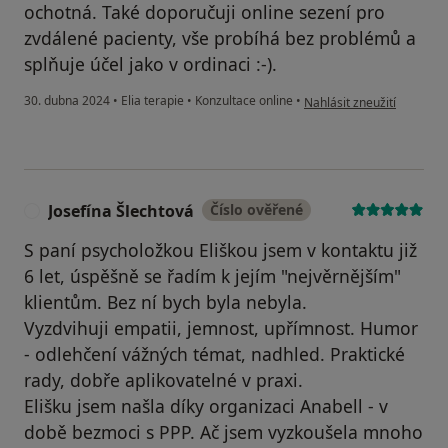
ochotná. Také doporučuji online sezení pro
zvdálené pacienty, vše probíhá bez problémů a
splňuje účel jako v ordinaci :-).
podle názoru uživatele Eli
30. dubna 2024
•
Elia terapie
•
Konzultace online
•
Nahlásit zneužití
Josefína Šlechtová
Číslo ověřené
J
S paní psycholožkou Eliškou jsem v kontaktu již
6 let, úspěšně se řadím k jejím "nejvěrnějším"
klientům. Bez ní bych byla nebyla.
Vyzdvihuji empatii, jemnost, upřímnost. Humor
- odlehčení vážných témat, nadhled. Praktické
rady, dobře aplikovatelné v praxi.
Elišku jsem našla díky organizaci Anabell - v
době bezmoci s PPP. Ač jsem vyzkoušela mnoho