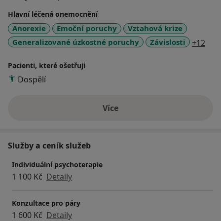
mnoha dalším tématům.
Hlavní léčená onemocnění
Anorexie
Emoční poruchy
Vztahová krize
a11
Generalizované úzkostné poruchy
Závislosti
+12
Pacienti, které ošetřuji
Dospělí
Více
o zkušenostech
Služby a ceník služeb
Individuální psychoterapie
1 100 Kč
Detaily
Konzultace pro páry
1 600 Kč
Detaily