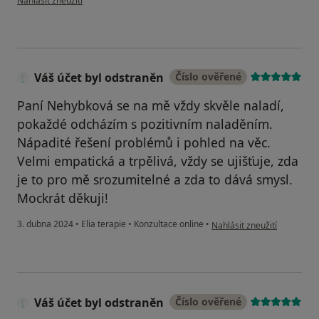
Nahlásit zneužití
Váš účet byl odstraněn
Číslo ověřené
Paní Nehybková se na mě vždy skvěle naladí,
pokaždé odcházím s pozitivním naladěním.
Nápadité řešení problémů i pohled na věc.
Velmi empatická a trpělivá, vždy se ujišťuje, zda
je to pro mě srozumitelné a zda to dává smysl.
Mockrát děkuji!
podle názoru uživatele Váš
3. dubna 2024
•
Elia terapie
•
Konzultace online
•
Nahlásit zneužití
Váš účet byl odstraněn
Číslo ověřené