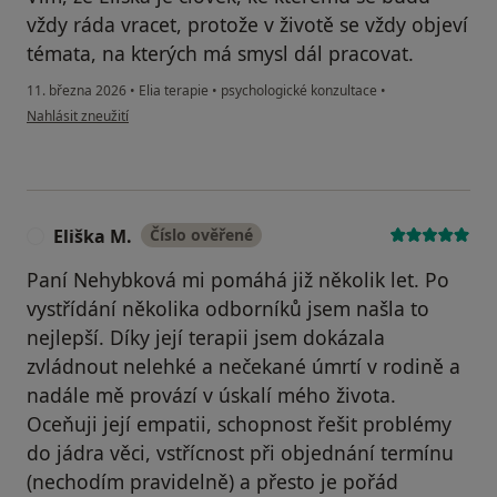
vždy ráda vracet, protože v životě se vždy objeví
témata, na kterých má smysl dál pracovat.
11. března 2026
•
Elia terapie
•
psychologické konzultace
•
podle názoru uživatele Šárka M
Nahlásit zneužití
Eliška M.
Číslo ověřené
E
Paní Nehybková mi pomáhá již několik let. Po
vystřídání několika odborníků jsem našla to
nejlepší. Díky její terapii jsem dokázala
zvládnout nelehké a nečekané úmrtí v rodině a
nadále mě provází v úskalí mého života.
Oceňuji její empatii, schopnost řešit problémy
do jádra věci, vstřícnost při objednání termínu
(nechodím pravidelně) a přesto je pořád