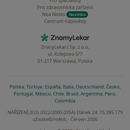
Pro specialisty
Pro zdravotnická zařízení
Noa Notes
Novinka
Centrum nápovědy
Kontakt
ZnamyLekar - Hlavní stránka
ZnanyLekarz Sp. z o.o.
ul. Kolejowa 5/7
01-217 Warszawa, Polska
se otevře v nové záložce
se otevře v nové záložce
se otevře v nové záložce
se otevře v nové záložce
se otevře v 
se o
Polska
,
Türkiye
,
España
,
Italia
,
Deutschland
,
Česko
,
se otevře v nové záložce
se otevře v nové záložce
se otevře v nové záložce
se otevře v nové záložc
se otevře v 
se ote
Portugal
,
México
,
Chile
,
Brasil
,
Argentina
,
Perú
,
se otevře v nové záložce
Colombia
NAŘÍZENÍ (EU) 2022/2065 (DSA) článek 24: 15.395.179
uživatelů/měsíc - Červen 2026