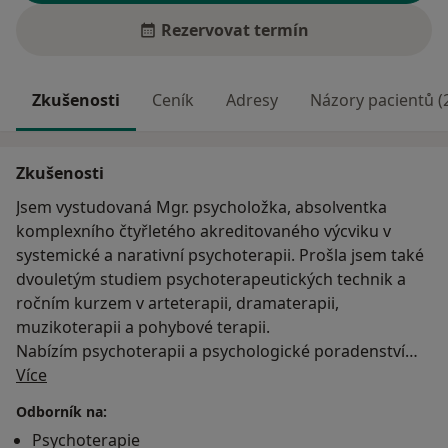
Rezervovat termín
Zkušenosti
Ceník
Adresy
Názory pacientů (
Zkušenosti
Jsem vystudovaná Mgr. psycholožka, absolventka
komplexního čtyřletého akreditovaného výcviku v
systemické a narativní psychoterapii. Prošla jsem také
dvouletým studiem psychoterapeutických technik a
ročním kurzem v arteterapii, dramaterapii,
muzikoterapii a pohybové terapii.
Nabízím psychoterapii a psychologické poradenství
O mně
pro dospělé v rámci zvládání psychických obtíží,
Více
náročných životních situací, seberozvoje či budování
Odborník na:
sebevědomí. S klienty se věnuji otázkám životních krizí
Psychoterapie
a předělů, párové a rodinné terapii, úzkostem a