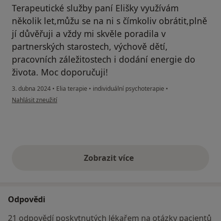
Terapeutické služby paní Elišky využívám
několik let,můžu se na ni s čímkoliv obrátit,plně
jí důvěřuji a vždy mi skvěle poradila v
partnerských starostech, výchově dětí,
pracovních záležitostech i dodání energie do
života. Moc doporučuji!
3. dubna 2024
•
Elia terapie
•
individuální psychoterapie
•
podle názoru uživatele Váš účet byl odstraněn
Nahlásit zneužití
Zobrazit více
výše uvedené názory
Odpovědi
21 odpovědí poskytnutých lékařem na otázky pacientů