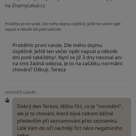
na ZnamyLekar.cz
Proběhlo první rande. Dle mého dojmu úspěšně. Ještě ten večer opět
napsal a několik dní poté také3dn
Proběhlo první rande. Dle mého dojmu
úspěšně. Ještě ten večer opět napsal a několik
dní poté také3dny/. Nyní se již 3 dny neozval ani
na sms žádná odezva. Je to na začátku normální
chování? Děkuji. Tereza
ODPOVĚĎ LÉKAŘE:
Dobrý den Terezo, těžko říct, co je "normální",
ale je to chování, které bývá celkem běžné
především při seznamování přes seznamku.
Lidé Vám do očí nechtějí říct něco negativního
nebo…