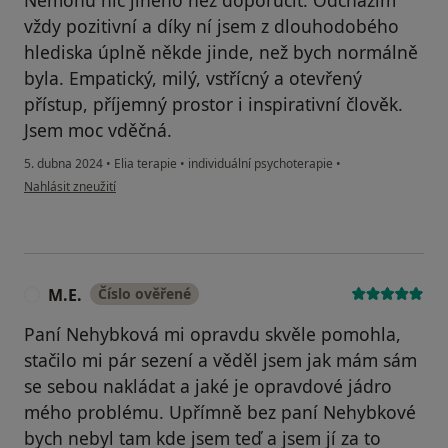
Nemohu nic jiného než doporučit. Odcházím
vždy pozitivní a díky ní jsem z dlouhodobého
hlediska úplně někde jinde, než bych normálně
byla. Empatický, milý, vstřícný a otevřený
přístup, příjemný prostor i inspirativní člověk.
Jsem moc vděčná.
5. dubna 2024
•
Elia terapie
•
individuální psychoterapie
•
podle názoru uživatele K.L.
Nahlásit zneužití
M.E.
Číslo ověřené
M
Paní Nehybková mi opravdu skvěle pomohla,
stačilo mi pár sezení a věděl jsem jak mám sám
se sebou nakládat a jaké je opravdové jádro
mého problému. Upřímně bez paní Nehybkové
bych nebyl tam kde jsem teď a jsem jí za to