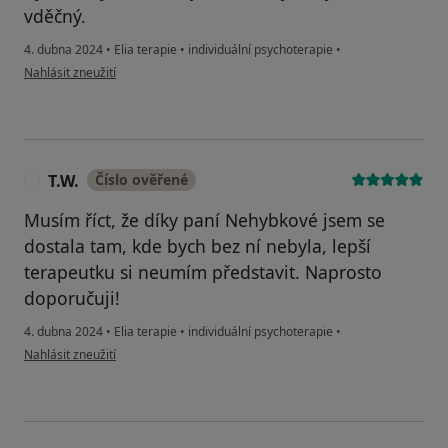
vděčný.
4. dubna 2024
•
Elia terapie
•
individuální psychoterapie
•
podle názoru uživatele M.E.
Nahlásit zneužití
T.W.
Číslo ověřené
T
Musím říct, že díky paní Nehybkové jsem se
dostala tam, kde bych bez ní nebyla, lepší
terapeutku si neumím představit. Naprosto
doporučuji!
4. dubna 2024
•
Elia terapie
•
individuální psychoterapie
•
podle názoru uživatele T.W.
Nahlásit zneužití