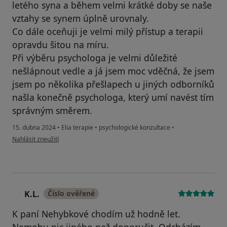
letého syna a během velmi krátké doby se naše
vztahy se synem úplně urovnaly.
Co dále oceňuji je velmi milý přístup a terapii
opravdu šitou na míru.
Při výběru psychologa je velmi důležité
nešlápnout vedle a já jsem moc vděčná, že jsem
jsem po několika přešlapech u jiných odborníků
našla konečně psychologa, který umí navést tím
správným směrem.
15. dubna 2024
•
Elia terapie
•
psychologické konzultace
•
podle názoru uživatele D.K.
Nahlásit zneužití
K.L.
Číslo ověřené
K
K paní Nehybkové chodím už hodně let.