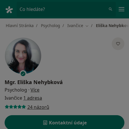
Hla
Co hledáte?
Hlavní Stránka
Psycholog
Ivančice
Eliška Nehybko
Změna města
Mgr.
Eliška Nehybková
o specializacích
Psycholog
·
Více
Ivančice
1 adresa
24 názorů
Kontaktní údaje