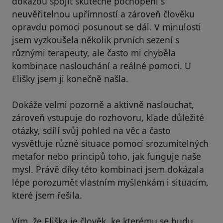
dokážou spojit skutečné pochopení s
neuvěřitelnou upřímností a zároveň člověku
opravdu pomoci posunout se dál. V minulosti
jsem vyzkoušela několik prvních sezení s
různými terapeuty, ale často mi chyběla
kombinace naslouchání a reálné pomoci. U
Elišky jsem ji konečně našla.
Dokáže velmi pozorně a aktivně naslouchat,
zároveň vstupuje do rozhovoru, klade důležité
otázky, sdílí svůj pohled na věc a často
vysvětluje různé situace pomocí srozumitelných
metafor nebo principů toho, jak funguje naše
mysl. Právě díky této kombinaci jsem dokázala
lépe porozumět vlastním myšlenkám i situacím,
které jsem řešila.
Vím, že Eliška je člověk, ke kterému se budu