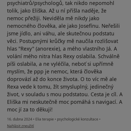
psychiatrů/psychologů, tak nikdo nepomohl
tolik, jako Eliška. Až u ní přišla naděje, že
nemoc přežiji. Neviděla mě nikdy jako
nemocného člověka, ale jako Josefínu. Neřešili
jsme jídlo, ani váhu, ale skutečnou podstatu
věci. Postupnými krůčky mě naučila rozlišovat
hlas "Rexy" (anorexie), a mého vlastního Já. A
volání mého nitra hlas Rexy oslabila. Schválně
píši oslabila, a ne vyléčila, neboť si upřímně
myslím, že ppp je nemoc, která člověka
doprovází až do konce života. O to víc mě ale
Rexa vede k tomu, žít smysluplný, jedinečný
život, v souladu s mou podstatou. Cesta je cíl. A
Eliška mi neskutečně moc pomáhá s navigací. A
moc jí za to děkuji!
16. dubna 2024
•
Elia terapie
•
psychologické konzultace
•
podle názoru uživatele Josefína Šlechtová
Nahlásit zneužití