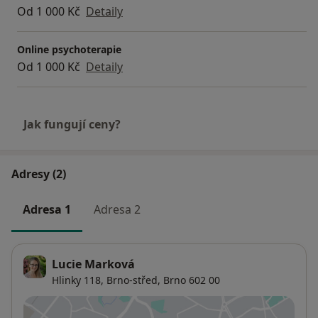
své práci respektuji jedinečnost každého člověka a
Od 1 000 Kč
Detaily
jedinečnost prožitých zkušeností.
Online psychoterapie
Pracuji s tématy úzkostí, deprese, mezilidských a
Od 1 000 Kč
Detaily
rodinných vztahů, domácího násilí, psychosomatických
obtíží, smutkem a ztrátou, traumatem,
sebepoškozováním, sebe přijetím, osobního růstu aj.
Jak fungují ceny?
Adresy (2)
Adresa 1
Adresa 2
Lucie Marková
Hlinky 118,
Brno-střed
,
Brno
602 00