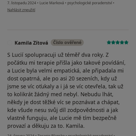
7. listopadu 2024
•
Lucie Marková
•
psychologické poradenství
•
podle názoru uživatele Roman
Nahlásit zneužití
Kamila Zítová
Číslo ověřené
K
S Lucií spolupracuji už téměř dva roky. Z
počátku mi terapie přišla jako takové povídání,
a Lucie byla velmi empatická, ale připadala mi
dost opatrná, ale po asi 20 sezeních, kdy už
jsme se víc oťukaly a i já se víc otevřela, tak už
to kolikrát žádný med nebyl. Nebudu lhát,
někdy je dost těžké víc se poznávat a chápat,
kde všude nesu svůj díl zodpovědnosti a jak
vlastně funguju, ale Lucie mě tím bezpečně
provazí a děkuju za to. Kamila.
24. června 2024
•
Terapie Blansko
•
psychologické poradenství
•