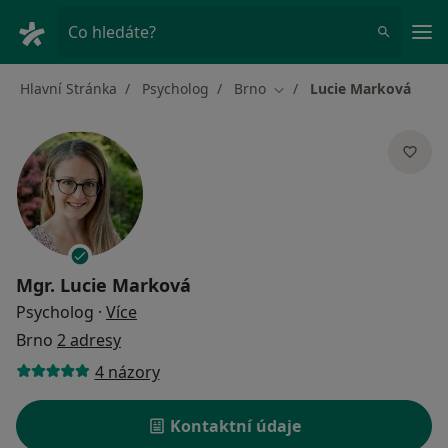
Hla
Co hledáte?
Hlavní Stránka
Psycholog
Brno
Lucie Marková
Změna města
Mgr.
Lucie Marková
o specializacích
Psycholog
·
Více
Brno
2 adresy
4 názory
Kontaktní údaje