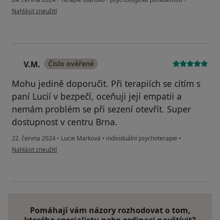
podle názoru uživatele Kamila Zítová
Nahlásit zneužití
V.M.
Číslo ověřené
V
Mohu jedině doporučit. Při terapiích se cítím s
paní Lucií v bezpečí, oceňuji její empatii a
nemám problém se při sezení otevřít. Super
dostupnost v centru Brna.
22. června 2024
•
Lucie Marková
•
individuální psychoterapie
•
podle názoru uživatele V.M.
Nahlásit zneužití
Pomáhají vám názory rozhodovat o tom,