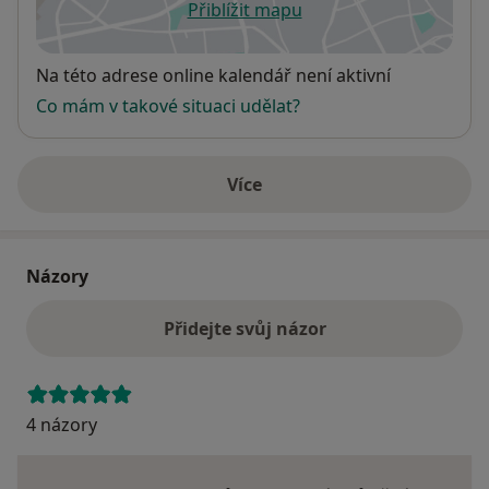
Přiblížit mapu
se otevře v nové záložce
Dostupnost
Na této adrese online kalendář není aktivní
Co mám v takové situaci udělat?
Více
o adrese
Názory
Přidejte svůj názor
4 názory