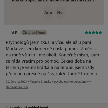
kterého specialistu nebo ordinaci navštívit?
Ano
Ne
V.B.
Číslo ověřené
V
Psychologů jsem zkusila více, ale až u paní
Markové jsem konečně našla pomoc. Změn si
na mně všimlo i mé okolí. Konečně místo, kam
se ráda vracím pro pomoc. Čekací doba na
termín je velmi krátká a na terapii jsem vždy
přijímána přesně na čas, takže žádné fronty :)
20. června 2024
•
Terapie Blansko
•
psychologické poradenství
•
podle názoru uživatele V.B.
Nahlásit zneužití
Související vyhledávání