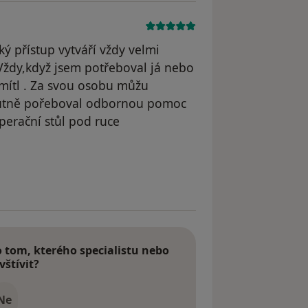
ký přístup vytváří vždy velmi
Vždy,když jsem potřeboval já nebo
ítl . Za svou osobu můžu
 nutně pořeboval odbornou pomoc
operační stůl pod ruce
dstraněn
tom, kterého specialistu nebo
vštívit?
Ne