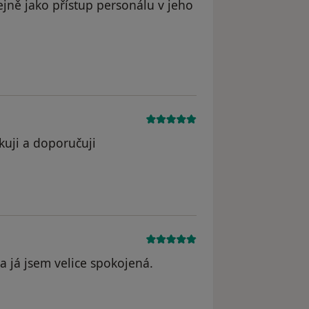
ejně jako přístup personálu v jeho
yl odstraněn
kuji a doporučuji
straněn
a já jsem velice spokojená.