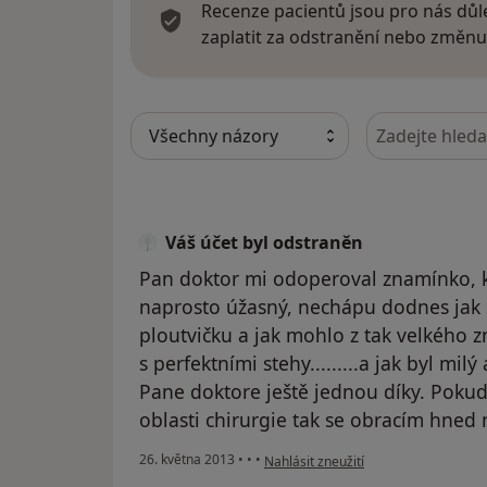
Recenze pacientů jsou pro nás důle
zaplatit za odstranění nebo změnu
Hledejte v ná
Váš účet byl odstraněn
Pan doktor mi odoperoval znamínko, kt
naprosto úžasný, nechápu dodnes jak 
ploutvičku a jak mohlo z tak velkého z
s perfektními stehy.........a jak byl mil
Pane doktore ještě jednou díky. Poku
oblasti chirurgie tak se obracím hned
podle názoru uživatele Váš účet byl 
26. května 2013
•
•
•
Nahlásit zneužití