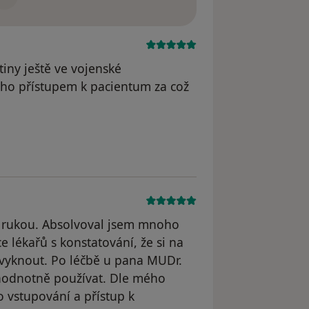
iny ještě ve vojenské
eho přístupem k pacientum za což
u rukou. Absolvoval jsem mnoho
e lékařů s konstatování, že si na
zvyknout. Po léčbě u pana MUDr.
hodnotně používat. Dle mého
o vstupování a přístup k