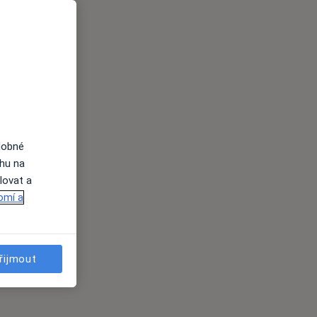
dobné
ahu na
lovat a
omí a
řijmout