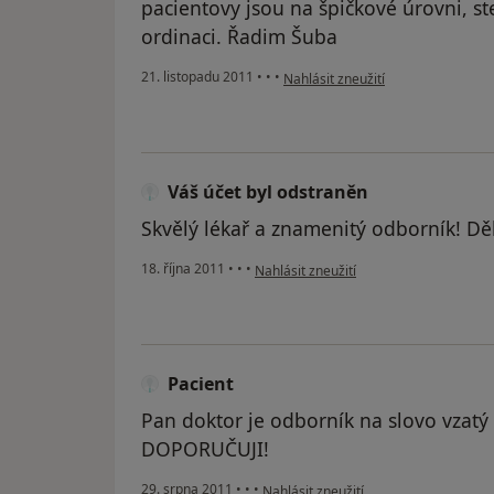
pacientovy jsou na špičkové úrovni, st
ordinaci. Řadim Šuba
podle názoru uživatele Váš účet b
21. listopadu 2011
•
•
•
Nahlásit zneužití
Váš účet byl odstraněn
Skvělý lékař a znamenitý odborník! Dě
podle názoru uživatele Váš účet byl od
18. října 2011
•
•
•
Nahlásit zneužití
Pacient
Pan doktor je odborník na slovo vzatý 
DOPORUČUJI!
podle názoru uživatele Pacient
29. srpna 2011
•
•
•
Nahlásit zneužití