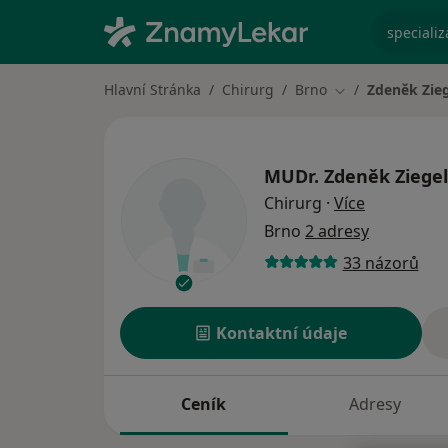
specializ
Hlavní Stránka
Chirurg
Brno
Zdeněk Zie
Změna města
MUDr.
Zdeněk Ziege
o specializ
Chirurg
·
Více
Brno
2 adresy
33 názorů
Kontaktní údaje
Ceník
Adresy