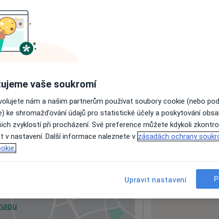
ách nejsou k dispozici
ádné informace o svých službách.
ujeme vaše soukromí
ovolujete nám a našim partnerům používat soubory cookie (nebo po
e) ke shromažďování údajů pro statistické účely a poskytování obs
ich zvyklostí při procházení. Své preference můžete kdykoli zkontro
t v nastavení. Další informace naleznete v
zásadách ochrany soukr
okie.
P
Upravit nastavení
 mapu
 otevře v nové záložce