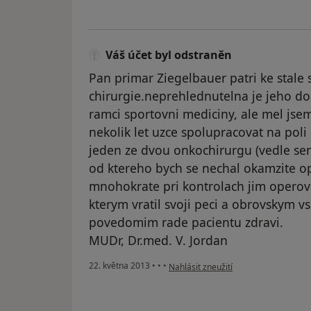
Váš účet byl odstraněn
Pan primar Ziegelbauer patri ke stale
chirurgie.neprehlednutelna je jeho do
ramci sportovni mediciny, ale mel js
nekolik let uzce spolupracovat na poli
jeden ze dvou onkochirurgu (vedle sena
od ktereho bych se nechal okamzite o
mnohokrate pri kontrolach jim operov
kterym vratil svoji peci a obrovskym
povedomim rade pacientu zdravi.
MUDr, Dr.med. V. Jordan
podle názoru uživatele Váš účet byl 
22. května 2013
•
•
•
Nahlásit zneužití