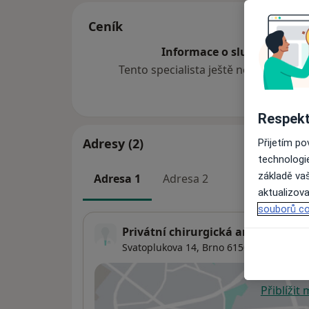
Ceník
Informace o službách a cen
Tento specialista ještě nepřidával ž
Respekt
Adresy (2)
Přijetím p
technologi
základě vaš
Adresa 1
Adresa 2
aktualizova
souborů co
Privátní chirurgická ambulance
Svatoplukova 14,
Brno
61500
Přiblížit
se