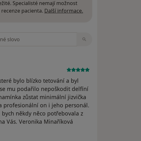
žité. Specialisté nemají možnost
Další informace o názor
 recenze pacienta.
Další informace.
zorech
eré bylo blízko tetování a byl
se mu podařilo nepoškodit delfíní
namínka zůstat minimální jizvička
ý a profesionální on i jeho personál.
d bych někdy něco potřebovala z
 na Vás. Veronika Minaříková
odstraněn