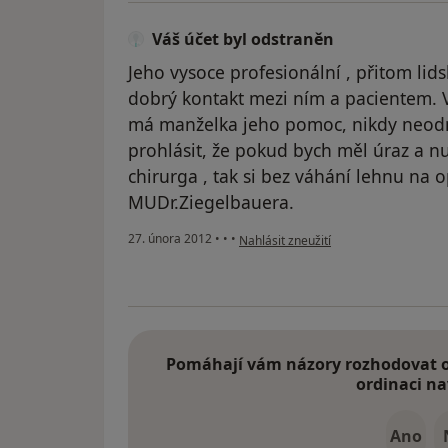
Váš účet byl odstraněn
Jeho vysoce profesionální , přitom lids
dobrý kontakt mezi ním a pacientem. 
má manželka jeho pomoc, nikdy neodm
prohlásit, že pokud bych měl úraz a
chirurga , tak si bez váhání lehnu na 
MUDr.Ziegelbauera.
podle názoru uživatele Váš účet byl o
27. února 2012
•
•
•
Nahlásit zneužití
Pomáhají vám názory rozhodovat o 
ordinaci na
Ano