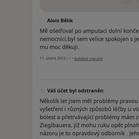
Alois Bělik
A
Mě ošetřoval po amputaci dolní končet
nemocnici,byl sem velice spokojen s j
mu moc děkuji.
podle názoru uživatele Alois Bělik
11. února 2012
•
•
•
Nahlásit zneužití
Váš účet byl odstraněn
Několik let jsem měl problémy pravo
vyšetření i různých způsobů léčby u víc
bolest a přetrvávající problémy mám 
Zieglbauera, již mohu ruku opět plno
názoru je to opravdový odborník . Jeh