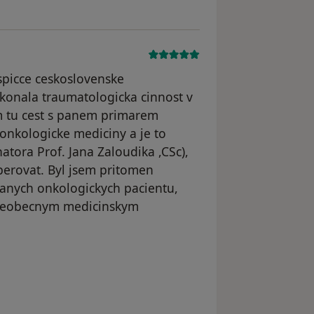
 spicce ceskoslovenske
konala traumatologicka cinnost v
em tu cest s panem primarem
 onkologicke mediciny a je to
tora Prof. Jana Zaloudika ,CSc),
perovat. Byl jsem pritomen
anych onkologickych pacientu,
 vseobecnym medicinskym
odstraněn