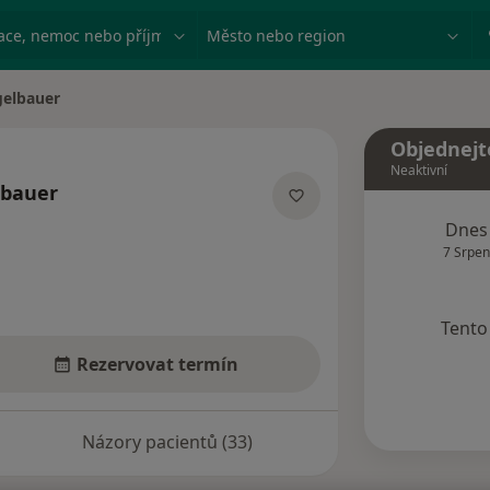
ace, nemoc nebo příjmení
Město nebo region
gelbauer
Objednejt
Neaktivní
lbauer
acích
Dnes
7 Srpen
Tento 
Rezervovat termín
Názory pacientů (33)