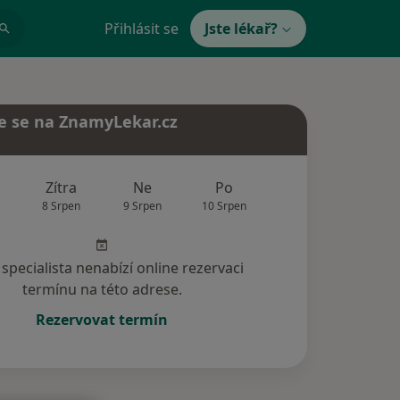
Přihlásit se
Jste lékař?
e se na ZnamyLekar.cz
Zítra
Ne
Po
Út
St
8 Srpen
9 Srpen
10 Srpen
11 Srpen
12 Srp
specialista nenabízí online rezervaci
termínu na této adrese.
Rezervovat termín