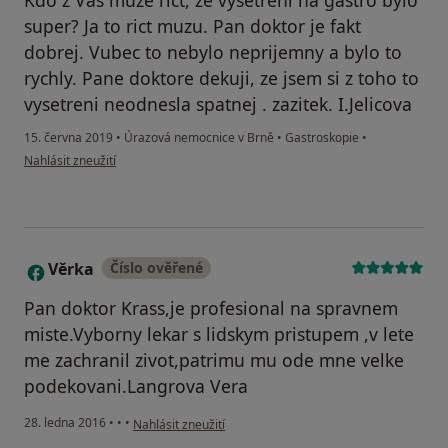
Kdo z Vas muze rict, ze vysetreni na gastro bylo
super? Ja to rict muzu. Pan doktor je fakt
dobrej. Vubec to nebylo neprijemny a bylo to
rychly. Pane doktore dekuji, ze jsem si z toho to
vysetreni neodnesla spatnej . zazitek. I.Jelicova
15. června 2019
•
Úrazová nemocnice v Brně
•
Gastroskopie
•
podle názoru uživatele Váš účet byl odstraněn
Nahlásit zneužití
Věrka
Číslo ověřené
V
Pan doktor Krass,je profesional na spravnem
miste.Vyborny lekar s lidskym pristupem ,v lete
me zachranil zivot,patrimu mu ode mne velke
podekovani.Langrova Vera
podle názoru uživatele Věrka
28. ledna 2016
•
•
•
Nahlásit zneužití