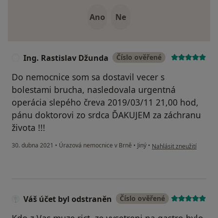
Ano
Ne
Ing. Rastislav Džunda
Číslo ověřené
I
Do nemocnice som sa dostavil vecer s
bolestami brucha, nasledovala urgentná
operácia slepého čreva 2019/03/11 21,00 hod,
pánu doktorovi zo srdca ĎAKUJEM za záchranu
života !!!
podle názoru uživatele I
30. dubna 2021
•
Úrazová nemocnice v Brně
•
Jiný
•
Nahlásit zneužití
Váš účet byl odstraněn
Číslo ověřené