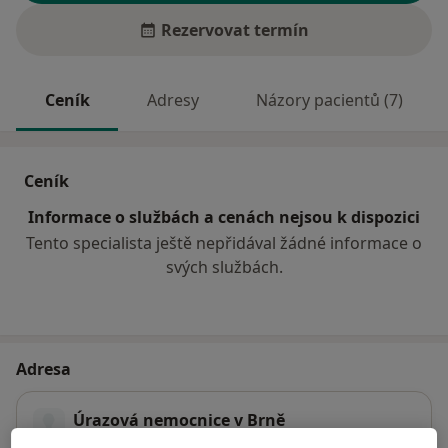
Rezervovat termín
Ceník
Adresy
Názory pacientů (7)
Ceník
Informace o službách a cenách nejsou k dispozici
Tento specialista ještě nepřidával žádné informace o
svých službách.
Adresa
Úrazová nemocnice v Brně
Ponávka 6,
Brno
662 50