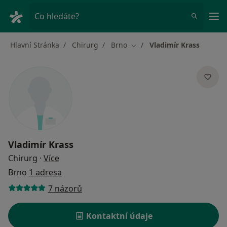
Hla
Co hledáte?
Hlavní Stránka
Chirurg
Brno
Vladimír Krass
Změna města
Vladimír Krass
o specializacích
Chirurg
·
Více
Brno
1 adresa
7 názorů
Kontaktní údaje