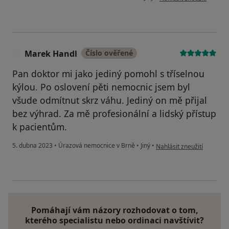
Marek Handl
Číslo ověřené
M
Pan doktor mi jako jediný pomohl s tříselnou
kýlou. Po oslovení pěti nemocnic jsem byl
všude odmítnut skrz váhu. Jediný on mě přijal
bez výhrad. Za mě profesionální a lidský přístup
k pacientům.
podle názoru uživatele M
5. dubna 2023
•
Úrazová nemocnice v Brně
•
Jiný
•
Nahlásit zneužití
Pomáhají vám názory rozhodovat o tom,
kterého specialistu nebo ordinaci navštívit?