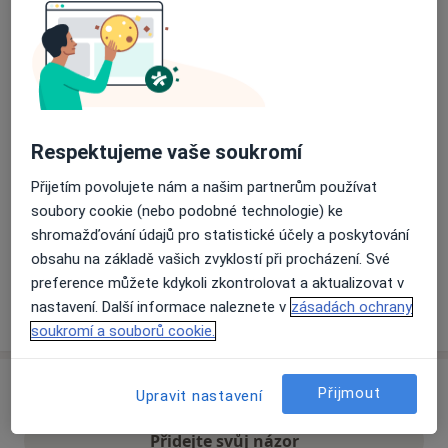
Přiblížit mapu
se otevře v nové záložce
Dostupnost
Na této adrese online kalendář není aktivní
Co mám v takové situaci udělat?
Respektujeme vaše soukromí
Přijetím povolujete nám a našim partnerům používat
Způsoby platby (soukromé návštěvy)
soubory cookie (nebo podobné technologie) ke
Na teto adrese lékař přijímá pacienty na pojišťovnu
shromažďování údajů pro statistické účely a poskytování
Detaily
obsahu na základě vašich zvyklostí při procházení. Své
preference můžete kdykoli zkontrolovat a aktualizovat v
nastavení. Další informace naleznete v
zásadách ochrany
Více
o adrese
soukromí a souborů cookie.
Názory
Přijmout
Upravit nastavení
Přidejte svůj názor