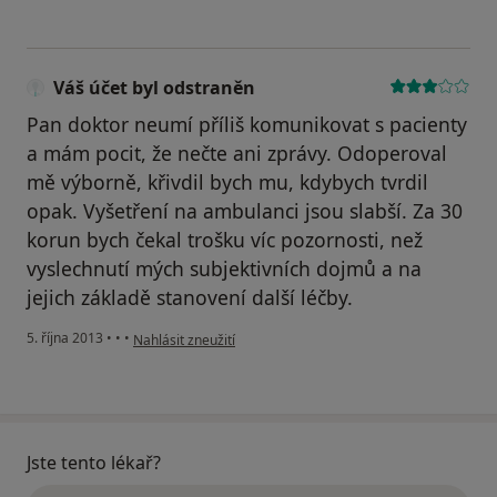
Váš účet byl odstraněn
Pan doktor neumí příliš komunikovat s pacienty
a mám pocit, že nečte ani zprávy. Odoperoval
mě výborně, křivdil bych mu, kdybych tvrdil
opak. Vyšetření na ambulanci jsou slabší. Za 30
korun bych čekal trošku víc pozornosti, než
vyslechnutí mých subjektivních dojmů a na
jejich základě stanovení další léčby.
podle názoru uživatele Váš účet byl odstraněn
5. října 2013
•
•
•
Nahlásit zneužití
Jste tento lékař?