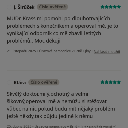
J. Širůček
Číslo ověřené
J
MUDr. Krass mi pomohl po dlouhotrvajících
problémech s konečníkem a operoval mě, je to
vynikající odborník co mě zbavil letitých
problémů.. Moc děkuji
podle názoru uživatele
21. listopadu 2025
•
Úrazová nemocnice v Brně
•
Jiný
•
Nahlásit zneužití
Klára
Číslo ověřené
K
Skvělý doktor,milý,ochotný a velmi
šikovný,operoval mě a nemůžu si stěžovat
vůbec na nic pokud budu mít nějaký problém
ještě někdy,tak půjdu jedině k němu
podle názoru uživatele K
25. dubna 2025
•
Úrazová nemocnice v Brně
•
Jiný
•
Nahlásit zneužití