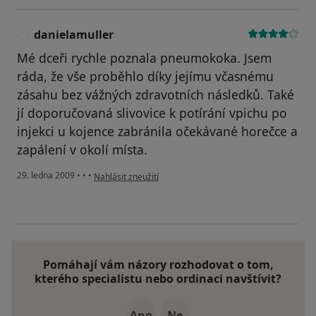
danielamuller
D
Mé dceři rychle poznala pneumokoka. Jsem
ráda, že vše proběhlo díky jejímu včasnému
zásahu bez vážných zdravotních následků. Také
jí doporučovaná slivovice k potírání vpichu po
injekci u kojence zabránila očekávané horečce a
zapálení v okolí místa.
podle názoru uživatele danielamuller
29. ledna 2009
•
•
•
Nahlásit zneužití
Pomáhají vám názory rozhodovat o tom,
kterého specialistu nebo ordinaci navštívit?
Ano
Ne