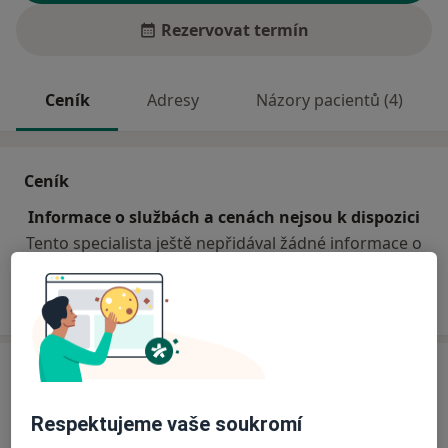
Rezervovat termín
Ceník
Adresy
Názory pacientů (4)
Ceník
Informace o službách a cenách nejsou k dispozici
Tento specialista ještě nepřidával žádné informace o
svých službách.
Adresa
Sam. ordinace PL pro děti a dorost
Respektujeme vaše soukromí
Zahájská 361,
Litomyšl
57001