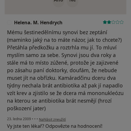
Helena. M. Hendrych
H
Mému šestinedělnímu synovi bez zeptání
(maminko jaký na to máte názor, jak to chcete?)
Přetáhla předkožku a roztrhla mu jí. To mluví
myslím samo za sebe. Synovi jsou dva roky a
stále má to místo zúžené, protože je zajizvené
po zásahu paní doktorky, doufám, že nebude
muset jít na obřízku. Kamáradčinu dceru dva
týdny nechala brát antibiotika až pak jí napadlo
vzít krev a zjistilo se že dcera má mononukleózu
na kterou se antibiotika brát nesmějí (hrozí
poškození jater)
podle názoru uživatele Helena. M. Hendrych
23. ledna 2009
•
•
•
Nahlásit zneužití
Vy jste ten lékař? Odpovězte na hodnocení!