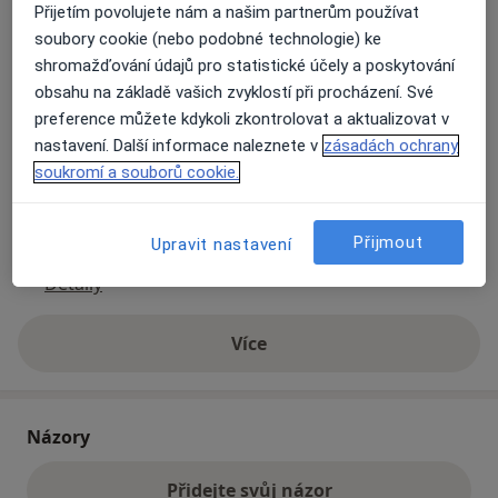
Přijetím povolujete nám a našim partnerům používat
soubory cookie (nebo podobné technologie) ke
Přiblížit mapu
shromažďování údajů pro statistické účely a poskytování
se otevře v nové záložce
obsahu na základě vašich zvyklostí při procházení. Své
preference můžete kdykoli zkontrolovat a aktualizovat v
Dostupnost
Na této adrese online kalendář není aktivní
nastavení. Další informace naleznete v
zásadách ochrany
Co mám v takové situaci udělat?
soukromí a souborů cookie.
Způsoby platby (soukromé návštěvy)
Přijmout
Upravit nastavení
Na teto adrese lékař přijímá pacienty na pojišťovnu
Detaily
Více
o adrese
Názory
Přidejte svůj názor