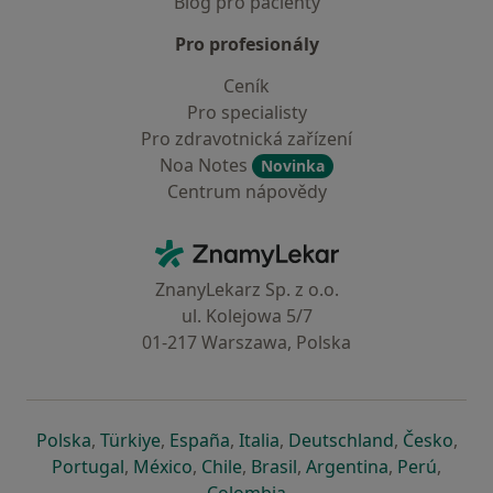
Blog pro pacienty
Pro profesionály
Ceník
Pro specialisty
Pro zdravotnická zařízení
Noa Notes
Novinka
Centrum nápovědy
Kontakt
ZnamyLekar - Hlavní stránka
ZnanyLekarz Sp. z o.o.
ul. Kolejowa 5/7
01-217 Warszawa, Polska
se otevře v nové záložce
se otevře v nové záložce
se otevře v nové záložce
se otevře v nové záložce
se otevře v 
se o
Polska
,
Türkiye
,
España
,
Italia
,
Deutschland
,
Česko
,
se otevře v nové záložce
se otevře v nové záložce
se otevře v nové záložce
se otevře v nové záložc
se otevře v 
se ote
Portugal
,
México
,
Chile
,
Brasil
,
Argentina
,
Perú
,
se otevře v nové záložce