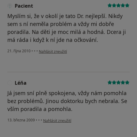
Pacient
Myslím si, že v okolí je tato Dr. nejlepší. Nikdy
sem s ní neměla problém a vždy mi dobře
poradila. Na děti je moc milá a hodná. Dcera ji
má ráda i když k ní jde na očkování.
podle názoru uživatele Pacient
21. října 2010
•
•
•
Nahlásit zneužití
Léňa
L
Já jsem sní plně spokojena, vždy nám pomohla
bez problémů. Jinou doktorku bych nebrala. Se
vším poradila a pomohla.
podle názoru uživatele Léňa
13. března 2009
•
•
•
Nahlásit zneužití