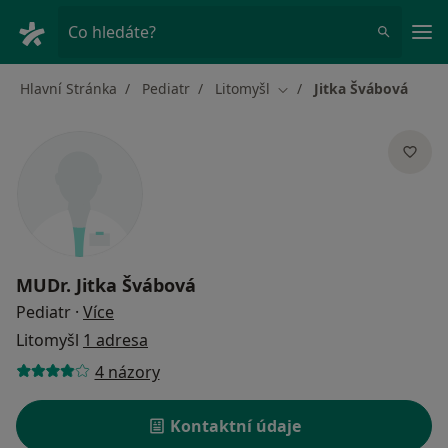
Hla
Co hledáte?
Hlavní Stránka
Pediatr
Litomyšl
Jitka Švábová
Změna města
MUDr.
Jitka Švábová
o specializacích
Pediatr
·
Více
Litomyšl
1 adresa
4 názory
Kontaktní údaje