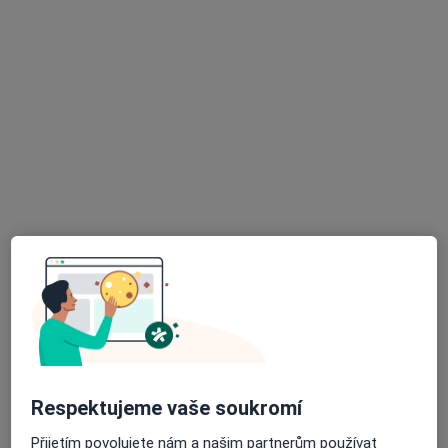
MUDr. Hana Jirásková
Pediatr
9 názorů
Záhumenská 445, České Meziříčí
•
Mapa
Sam. ordinace PL pro děti a dorost
Tento specialista nenabízí online rezervaci termínu na této adrese.
Rezervovat termín
K dispozici jsou online konzultace
Specialisté ve vaší oblasti nenabízí osobní návštěvy.
Zkuste místo toho online konzultace.
Respektujeme vaše soukromí
Přijetím povolujete nám a našim partnerům používat