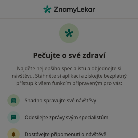
Hla
Pediatr • Opočno, královéhradecký
Filtry
Mapa
Pediatr Opočno
Pečujte o své zdraví
Jak řadíme výsledky vyhledávání?
Najděte nejlepšího specialistu a objednejte si
návštěvu. Stáhněte si aplikaci a získejte bezplatný
Jakou pojišťovnu máte?
přístup k všem funkcím připraveným pro vás:
Zdravotní pojišťovna ministerstva vnitra ČR
Snadno spravujte své návštěvy
Odesílejte zprávy svým specialistům
Dostávejte připomenutí o návštěvě