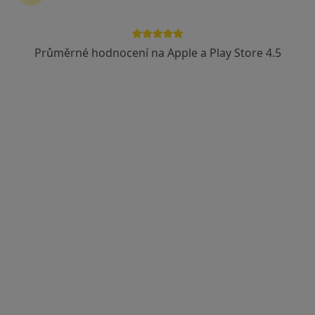
Průměrné hodnocení na Apple a Play Store 4.5
MUDr. Zdenka Píšová
·
Více
Pediatr
11 názorů
Petrovice 31, Týniště nad Orlicí
•
Mapa
Homeopatická poradna tel. 703362398
Tento specialista nenabízí online rezervaci termínu na této adrese.
Rezervovat termín