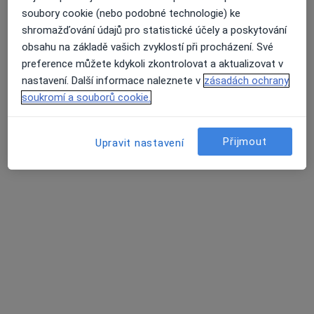
soubory cookie (nebo podobné technologie) ke
shromažďování údajů pro statistické účely a poskytování
obsahu na základě vašich zvyklostí při procházení. Své
MUDr. Martina Matulová
preference můžete kdykoli zkontrolovat a aktualizovat v
·
Více
Pediatr
nastavení. Další informace naleznete v
zásadách ochrany
12 názorů
soukromí a souborů cookie.
Tento specialista nenabízí online rezervaci termínu na této adrese.
Přijmout
Upravit nastavení
Rezervovat termín
MUDr. Daniela Ondřichová Nováková