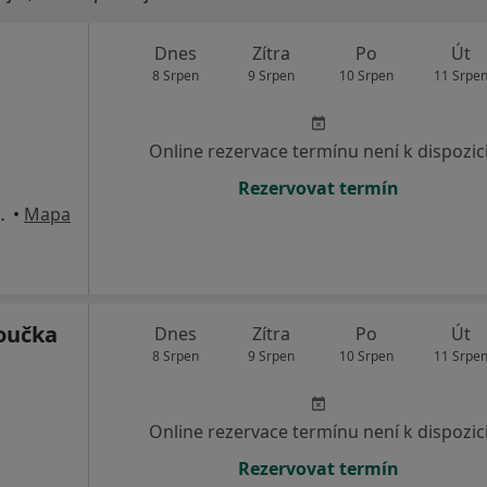
Dnes
Zítra
Po
Út
8 Srpen
9 Srpen
10 Srpen
11 Srpe
Online rezervace termínu není k dispozic
Rezervovat termín
rálové nad Labem
•
Mapa
oučka
Dnes
Zítra
Po
Út
8 Srpen
9 Srpen
10 Srpen
11 Srpe
Online rezervace termínu není k dispozic
Rezervovat termín