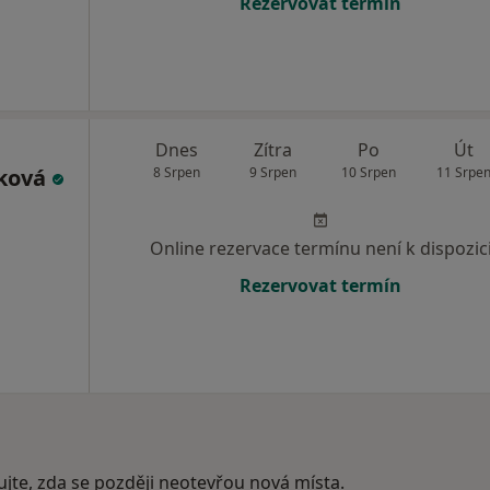
Rezervovat termín
Dnes
Zítra
Po
Út
áková
8 Srpen
9 Srpen
10 Srpen
11 Srpe
Online rezervace termínu není k dispozic
Rezervovat termín
ujte, zda se později neotevřou nová místa.