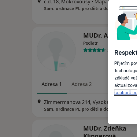
č.d. 18, Mokrovousy
•
Mapa
Sam. ordinace PL pro děti a dorost
MUDr. Aranka Je
Pediatr
33 názorů
Respekt
Přijetím p
technologi
základě vaš
Adresa 1
Adresa 2
aktualizova
souborů co
Zimmermanova 214, Vysoké Veselí
•
Ma
Sam. ordinace PL pro děti a dorost
MUDr. Zdeňka
Klingerová