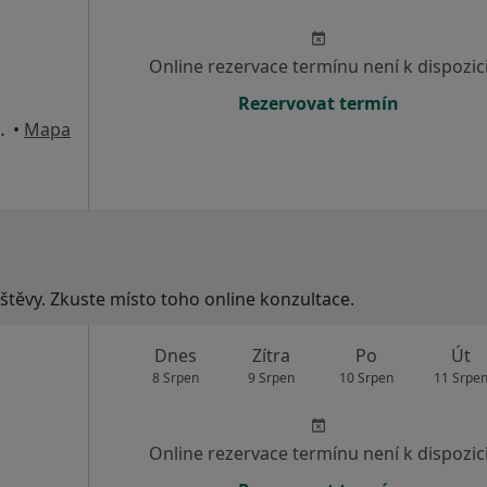
Online rezervace termínu není k dispozic
Rezervovat termín
rálové nad Labem
•
Mapa
vštěvy. Zkuste místo toho online konzultace.
Dnes
Zítra
Po
Út
8 Srpen
9 Srpen
10 Srpen
11 Srpe
Online rezervace termínu není k dispozic