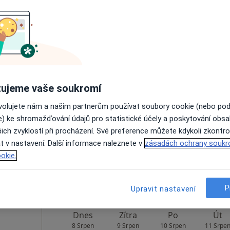
žková
Dnes
Zítra
Po
Út
8 Srpen
9 Srpen
10 Srpen
11 Srpe
ujeme vaše soukromí
Online rezervace termínu není k dispozic
ovolujete nám a našim partnerům používat soubory cookie (nebo po
e) ke shromažďování údajů pro statistické účely a poskytování obs
Rezervovat termín
ich zvyklostí při procházení. Své preference můžete kdykoli zkontro
t v nastavení. Další informace naleznete v
zásadách ochrany soukr
okie.
pa
P
Upravit nastavení
Dnes
Zítra
Po
Út
8 Srpen
9 Srpen
10 Srpen
11 Srpe