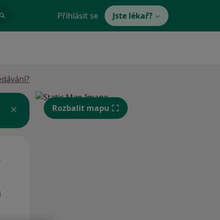
Přihlásit se
Jste lékař?
edávání?
Rozbalit mapu
St
Čt
Pá
n
12 Srpen
13 Srpen
14 Srpen
i