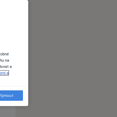
St
Čt
Pá
n
12 Srpen
13 Srpen
14 Srpen
i
dobné
ahu na
lovat a
omí a
řijmout
St
Čt
Pá
n
12 Srpen
13 Srpen
14 Srpen