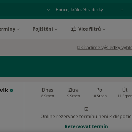
ace, nemoc nebo příjmení
Město nebo region
ermíny
Pojištění
Více filtrů
Jak řadíme výsledky vyhl
vík
Dnes
Zítra
Po
Út
8 Srpen
9 Srpen
10 Srpen
11 Srpe
Online rezervace termínu není k dispozic
Rezervovat termín