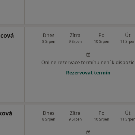
jcová
Dnes
Zítra
Po
Út
8 Srpen
9 Srpen
10 Srpen
11 Srpe
Online rezervace termínu není k dispozic
Rezervovat termín
ková
Dnes
Zítra
Po
Út
8 Srpen
9 Srpen
10 Srpen
11 Srpe