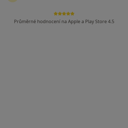
Průměrné hodnocení na Apple a Play Store 4.5
MUDr. Petr Knížek, Ph.D.
·
Více
Pediatr
6 názorů
Karla Šípka 282, Pardubice
•
Mapa
Petr Knížek pediatrie Pardubice s.r.o.
Tento specialista nenabízí online rezervaci termínu na této adrese.
Rezervovat termín