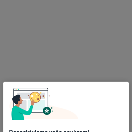
MUDr. Helena Hlaváčková
Pediatr
7 názorů
č.d. 141, Řečany nad Labem
•
Mapa
Sam. ordinace PL pro děti a dorost
Tento specialista nenabízí online rezervaci termínu na této adrese.
Rezervovat termín
K dispozici jsou online konzultace
Specialisté ve vaší oblasti nenabízí osobní návštěvy.
Zkuste místo toho online konzultace.