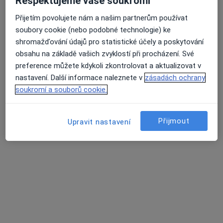
Respektujeme vaše soukromí
Přijetím povolujete nám a našim partnerům používat
soubory cookie (nebo podobné technologie) ke
shromažďování údajů pro statistické účely a poskytování
MUDr. Martina Matulová
obsahu na základě vašich zvyklostí při procházení. Své
·
Více
Pediatr
preference můžete kdykoli zkontrolovat a aktualizovat v
12 názorů
nastavení. Další informace naleznete v
zásadách ochrany
Tento specialista nenabízí online rezervaci termínu na této adrese.
soukromí a souborů cookie.
Rezervovat termín
Přijmout
Upravit nastavení
MUDr. Daniela Ondřichová Nováková