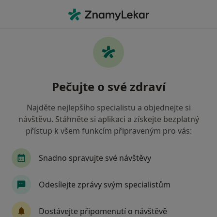
Hla
Pediatr • Přelouč, pardubický
Filtry
Mapa
Pediatr Přelouč
Pečujte o své zdraví
Jak řadíme výsledky vyhledávání?
Najděte nejlepšího specialistu a objednejte si
návštěvu. Stáhněte si aplikaci a získejte bezplatný
Jakou pojišťovnu máte?
přístup k všem funkcím připraveným pro vás:
Oborová zdravotní pojišťovna
Snadno spravujte své návštěvy
Odesílejte zprávy svým specialistům
Dostávejte připomenutí o návštěvě