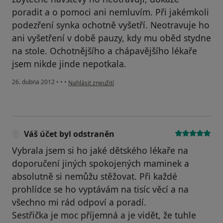
poradit a o pomoci ani nemluvím. Při jakémkoli
podezření synka ochotně vyšetří. Neotravuje ho
ani vyšetření v době pauzy, kdy mu oběd stydne
na stole. Ochotnějšího a chápavějšího lékaře
jsem nikde jinde nepotkala.
podle názoru uživatele Váš účet byl odstraněn
26. dubna 2012
•
•
•
Nahlásit zneužití
Váš účet byl odstraněn
Vybrala jsem si ho jaké dětského lékaře na
doporučení jiných spokojených maminek a
absolutně si nemůžu stěžovat. Při každé
prohlídce se ho vyptávám na tisíc věcí a na
všechno mi rád odpoví a poradí.
Sestřička je moc příjemná a je vidět, že tuhle