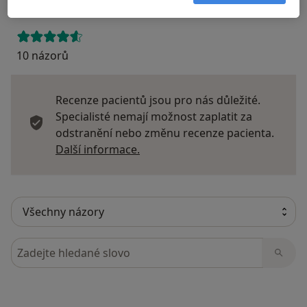
10 názorů
Recenze pacientů jsou pro nás důležité.
Specialisté nemají možnost zaplatit za
odstranění nebo změnu recenze pacienta.
Další informace o názorech
Další informace.
Hledejte v názorech