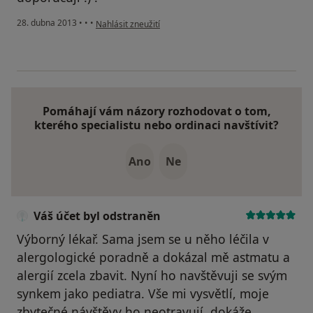
podle názoru uživatele Váš účet byl odstraněn
28. dubna 2013
•
•
•
Nahlásit zneužití
Pomáhají vám názory rozhodovat o tom,
kterého specialistu nebo ordinaci navštívit?
Ano
Ne
Váš účet byl odstraněn
Výborný lékař. Sama jsem se u něho léčila v
alergologické poradně a dokázal mě astmatu a
alergií zcela zbavit. Nyní ho navštěvuji se svým
synkem jako pediatra. Vše mi vysvětlí, moje
zbytečné návštěvy ho neotravují, dokáže