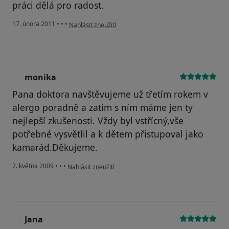
práci dělá pro radost.
podle názoru uživatele Váš účet byl odstraněn
17. února 2011
•
•
•
Nahlásit zneužití
monika
M
Pana doktora navštěvujeme už třetím rokem v
alergo poradně a zatím s ním máme jen ty
nejlepší zkušenosti. Vždy byl vstřícný,vše
potřebné vysvětlil a k dětem přistupoval jako
kamarád.Děkujeme.
podle názoru uživatele monika
7. května 2009
•
•
•
Nahlásit zneužití
Jana
J