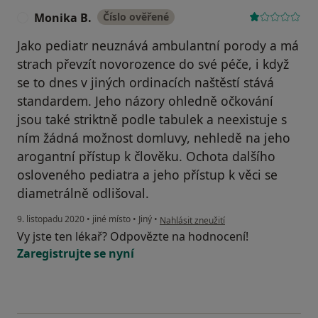
Monika B.
Číslo ověřené
M
Jako pediatr neuznává ambulantní porody a má
strach převzít novorozence do své péče, i když
se to dnes v jiných ordinacích naštěstí stává
standardem. Jeho názory ohledně očkování
jsou také striktně podle tabulek a neexistuje s
ním žádná možnost domluvy, nehledě na jeho
arogantní přístup k člověku. Ochota dalšího
osloveného pediatra a jeho přístup k věci se
diametrálně odlišoval.
podle názoru uživatele Monika B.
9. listopadu 2020
•
jiné místo
•
Jiný
•
Nahlásit zneužití
Vy jste ten lékař? Odpovězte na hodnocení!
Zaregistrujte se nyní