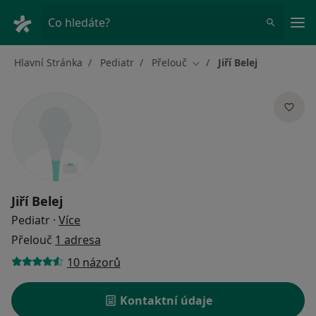
Hla
Co hledáte?
Hlavní Stránka
Pediatr
Přelouč
Jiří Belej
Změna města
Jiří Belej
o specializacích
Pediatr
·
Více
Přelouč
1 adresa
10 názorů
Kontaktní údaje