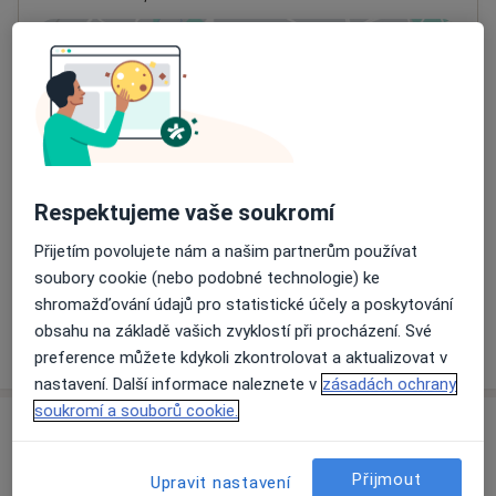
Přiblížit mapu
se otevře v nové záložce
Dostupnost
Na této adrese online kalendář není aktivní
Co mám v takové situaci udělat?
Respektujeme vaše soukromí
Způsoby platby (soukromé návštěvy)
Přijetím povolujete nám a našim partnerům používat
Na teto adrese lékař přijímá pacienty na pojišťovnu
soubory cookie (nebo podobné technologie) ke
Detaily
shromažďování údajů pro statistické účely a poskytování
obsahu na základě vašich zvyklostí při procházení. Své
Více
o adrese
preference můžete kdykoli zkontrolovat a aktualizovat v
nastavení. Další informace naleznete v
zásadách ochrany
soukromí a souborů cookie.
Názory
Přijmout
Upravit nastavení
Přidejte svůj názor