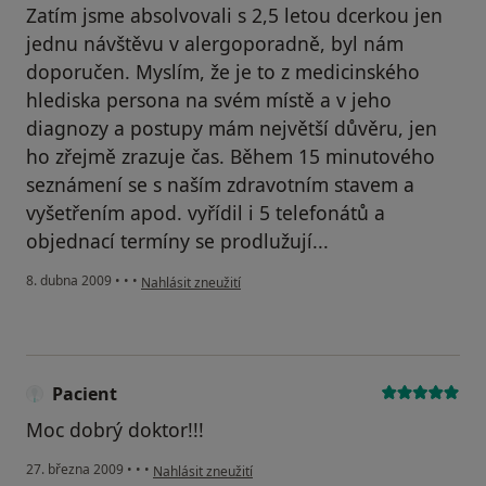
Zatím jsme absolvovali s 2,5 letou dcerkou jen
jednu návštěvu v alergoporadně, byl nám
doporučen. Myslím, že je to z medicinského
hlediska persona na svém místě a v jeho
diagnozy a postupy mám největší důvěru, jen
ho zřejmě zrazuje čas. Během 15 minutového
seznámení se s naším zdravotním stavem a
vyšetřením apod. vyřídil i 5 telefonátů a
objednací termíny se prodlužují...
podle názoru uživatele Jana
8. dubna 2009
•
•
•
Nahlásit zneužití
Pacient
Moc dobrý doktor!!!
podle názoru uživatele Pacient
27. března 2009
•
•
•
Nahlásit zneužití