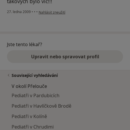
takových bylo víc!!!
podle názoru uživatele Klára
27. ledna 2009
•
•
•
Nahlásit zneužití
Jste tento lékař?
Upravit nebo spravovat profil
Související vyhledávání
V okolí Přelouče
Pediatři v Pardubicích
Pediatři v Havlíčkově Brodě
Pediatři v Kolíně
Pediatři v Chrudimi