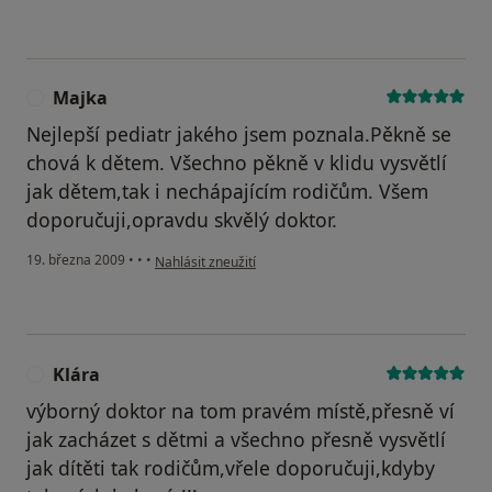
Majka
M
Nejlepší pediatr jakého jsem poznala.Pěkně se
chová k dětem. Všechno pěkně v klidu vysvětlí
jak dětem,tak i nechápajícím rodičům. Všem
doporučuji,opravdu skvělý doktor.
podle názoru uživatele Majka
19. března 2009
•
•
•
Nahlásit zneužití
Klára
K
výborný doktor na tom pravém místě,přesně ví
jak zacházet s dětmi a všechno přesně vysvětlí
jak dítěti tak rodičům,vřele doporučuji,kdyby