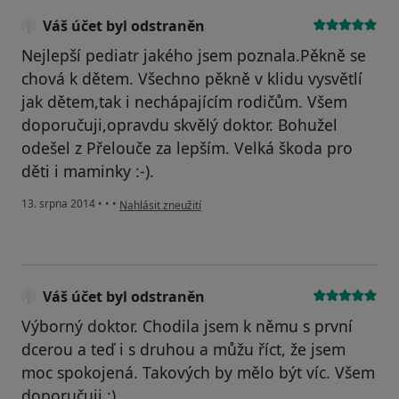
Váš účet byl odstraněn
Nejlepší pediatr jakého jsem poznala.Pěkně se
chová k dětem. Všechno pěkně v klidu vysvětlí
jak dětem,tak i nechápajícím rodičům. Všem
doporučuji,opravdu skvělý doktor. Bohužel
odešel z Přelouče za lepším. Velká škoda pro
děti i maminky :-).
podle názoru uživatele Váš účet byl odstraněn
13. srpna 2014
•
•
•
Nahlásit zneužití
Váš účet byl odstraněn
Výborný doktor. Chodila jsem k němu s první
dcerou a teď i s druhou a můžu říct, že jsem
moc spokojená. Takových by mělo být víc. Všem
doporučuji :) .